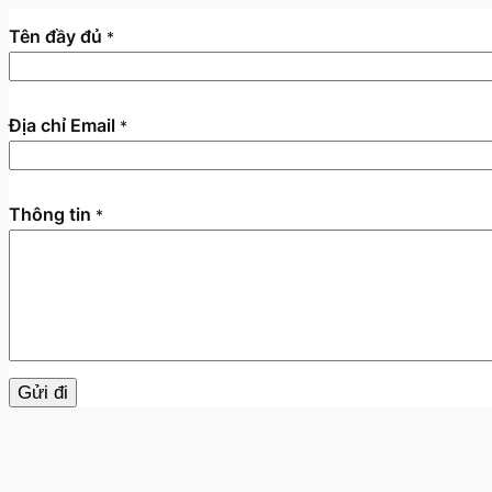
Tên đầy đủ
*
Địa chỉ Email
*
t
Thông tin
*
i
n
Đ
ị
a
Đ
ị
a
Gửi đi