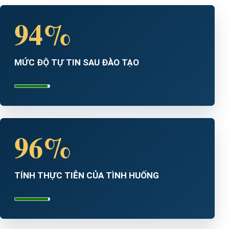
94%
MỨC ĐỘ TỰ TIN SAU ĐÀO TẠO
96%
TÍNH THỰC TIỄN CỦA TÌNH HUỐNG