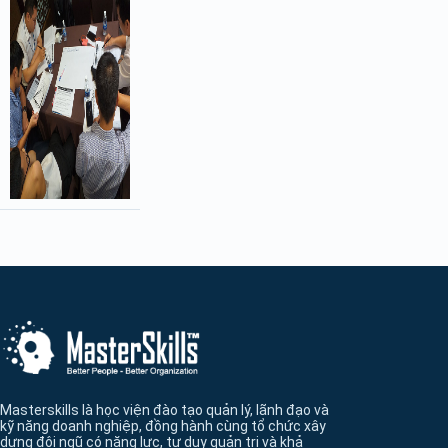
Thông tin và điều hướng cuối trang Masterskill
Masterskills là học viện đào tạo quản lý, lãnh đạo và
kỹ năng doanh nghiệp, đồng hành cùng tổ chức xây
dựng đội ngũ có năng lực, tư duy quản trị và khả