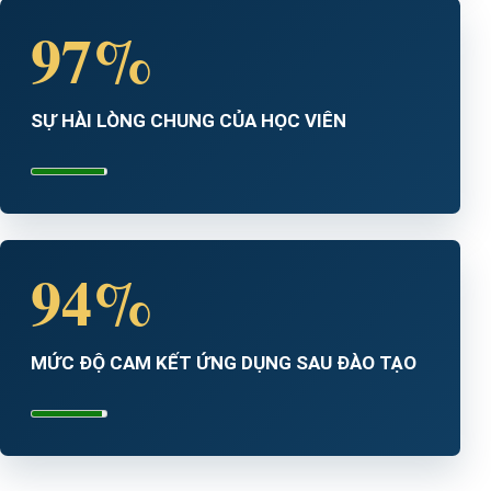
97%
SỰ HÀI LÒNG CHUNG CỦA HỌC VIÊN
94%
MỨC ĐỘ CAM KẾT ỨNG DỤNG SAU ĐÀO TẠO