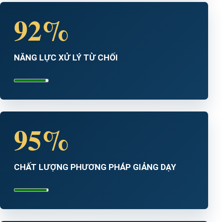
92%
NĂNG LỰC XỬ LÝ TỪ CHỐI
95%
CHẤT LƯỢNG PHƯƠNG PHÁP GIẢNG DẠY