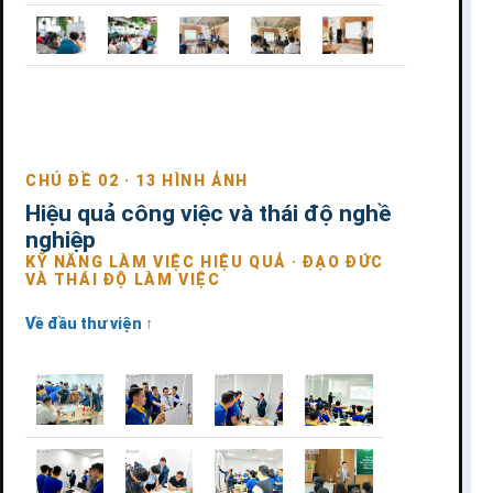
CHỦ ĐỀ 02 · 13 HÌNH ẢNH
Hiệu quả công việc và thái độ nghề
nghiệp
KỸ NĂNG LÀM VIỆC HIỆU QUẢ · ĐẠO ĐỨC
VÀ THÁI ĐỘ LÀM VIỆC
Về đầu thư viện ↑