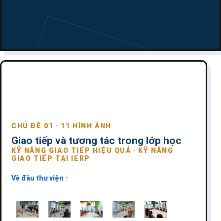
CHỦ ĐỀ 01 · 11 HÌNH ẢNH
Giao tiếp và tương tác trong lớp học
KỸ NĂNG GIAO TIẾP HIỆU QUẢ · KỸ NĂNG
GIAO TIẾP TẠI IERP
Về đầu thư viện ↑