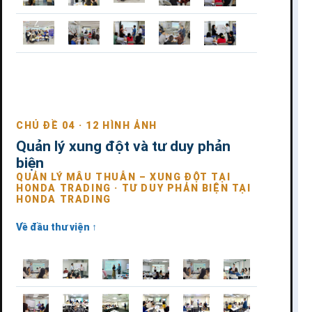
CHỦ ĐỀ 04 · 12 HÌNH ẢNH
Quản lý xung đột và tư duy phản
biện
QUẢN LÝ MÂU THUẪN – XUNG ĐỘT TẠI
HONDA TRADING · TƯ DUY PHẢN BIỆN TẠI
HONDA TRADING
Về đầu thư viện ↑