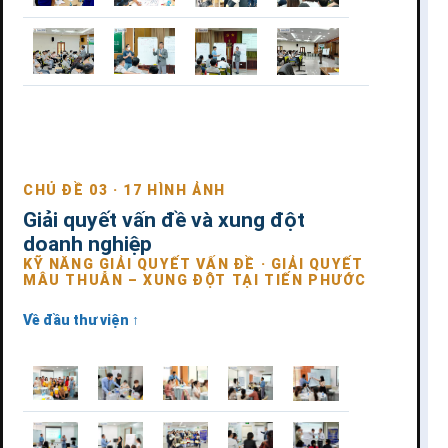
CHỦ ĐỀ 03 · 17 HÌNH ẢNH
Giải quyết vấn đề và xung đột
doanh nghiệp
KỸ NĂNG GIẢI QUYẾT VẤN ĐỀ · GIẢI QUYẾT
MÂU THUẪN – XUNG ĐỘT TẠI TIẾN PHƯỚC
Về đầu thư viện ↑