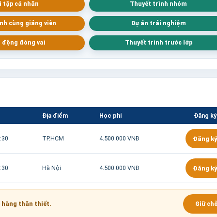
i tập cá nhân
Thuyết trình nhóm
nh cùng giảng viên
Dự án trải nghiệm
 động đóng vai
Thuyết trình trước lớp
Địa điểm
Học phí
Đăng ký
:30
TP.HCM
4.500.000 VNĐ
Đăng ký
:30
Hà Nội
4.500.000 VNĐ
Đăng ký
 hàng thân thiết.
Giữ ch