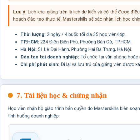
Lưu ý:
Lịch khai giảng trên là lịch dự kiến và có thể được điề
hoạch đào tạo thực tế. Masterskills sẽ xác nhận lịch học chín
Thời lượng:
2 ngày / 4 buổi; tối đa 35 học viên/lớp.
TP.HCM:
224 Điện Biên Phủ, Phường Bàn Cờ, TP.HCM.
Hà Nội:
51 Lê Đại Hành, Phường Hai Bà Trưng, Hà Nội.
Đào tạo tại doanh nghiệp:
Tổ chức tại văn phòng hoặc n
Chi phí phát sinh:
Đi lại và lưu trú của giảng viên được x
7. Tài liệu học & chứng nhận
Học viên nhận bộ giáo trình bản quyền do Masterskills biên soạ
tình huống doanh nghiệp.