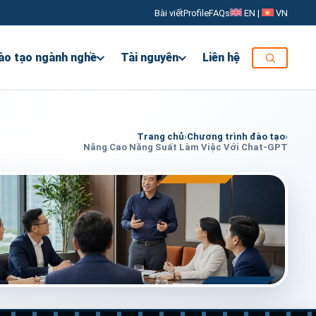
Bài viết
Profile
FAQs
EN
|
VN
ào tạo ngành nghề
Tài nguyên
Liên hệ
Trang chủ
›
Chương trình đào tạo
›
Nâng Cao Năng Suất Làm Việc Với Chat-GPT