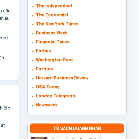
The Independent
u cầu,
The Economist
thiếu
The New York Times
Business Week
ompt
Financial Times
Forbes
nh
Washington Post
Fortune
Harvard Business Review
USA Today
London Telegraph
Newsweek
nhiệm
hát
TỦ SÁCH DOANH NHÂN