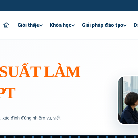
Giới thiệu
Khóa học
Giải pháp đào tạo
Đ
 SUẤT LÀM
PT
 xác định đúng nhiệm vụ, viết