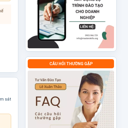
kế
CÂU HỎI THƯỜNG GẶP
ám sát