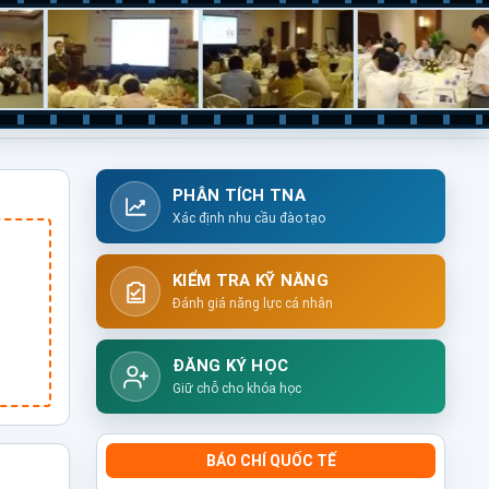
PHÂN TÍCH TNA
Xác định nhu cầu đào tạo
KIỂM TRA KỸ NĂNG
Đánh giá năng lực cá nhân
ĐĂNG KÝ HỌC
Giữ chỗ cho khóa học
BÁO CHÍ QUỐC TẾ