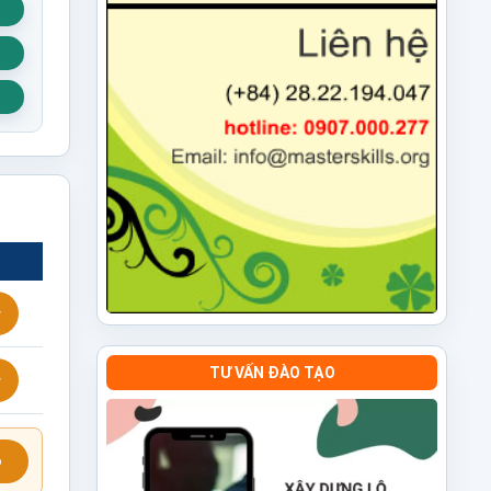
TƯ VẤN ĐÀO TẠO
ỗ