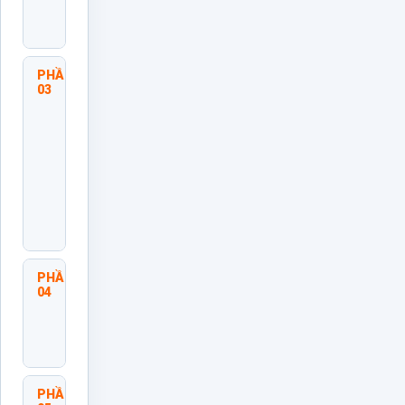
Năng
Lực
PHẦN
Thiết
03
Lập
Mục
Tiêu
Huấn
Luyện
Và Kế
Hoạch
Phát
Triển
PHẦN
Kỹ Thuật
04
Coaching
Và Đặt
Câu Hỏi
Khai Mở
PHẦN
Phản