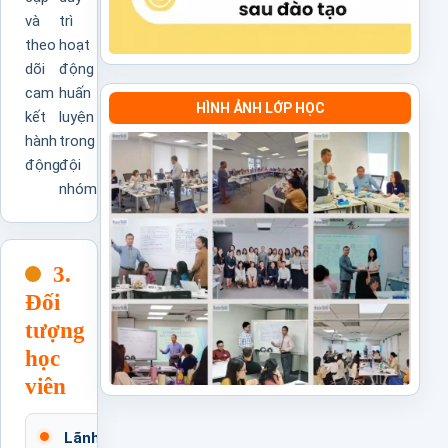
và
trì
theo
hoạt
dõi
động
cam
huấn
HÌNH ẢNH LỚP HỌC
kết
luyện
hành
trong
động.
đội
nhóm.
3.
Đối
tượng
học
viên
Cần
Lãnh đạo và quản lý