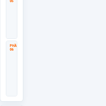
05
Hồi,
Kèm
Cặp
Và
Theo
Dõi
Thực
Thi
PHẦN
Đánh
06
Giá
Kết
Quả
Và
Duy
Trì
Văn
Hóa
Huấn
Luyện