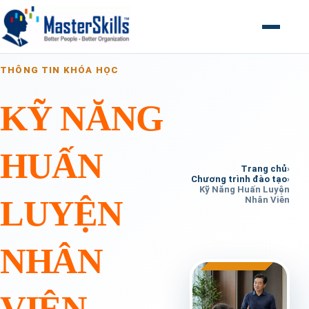
Mở menu
THÔNG TIN KHÓA HỌC
KỸ NĂNG
HUẤN
Trang chủ
›
Chương trình đào tạo
›
Kỹ Năng Huấn Luyện
LUYỆN
Nhân Viên
NHÂN
VIÊN