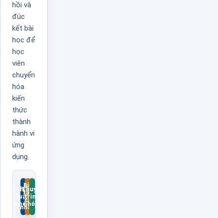
hồi và
đúc
kết bài
học để
học
viên
chuyển
hóa
kiến
thức
thành
hành vi
ứng
dụng.
Bài
Thảo
Thuyết
tập
luận
trình
cá
nhóm
nhóm
nhân