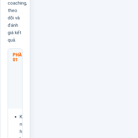
coaching,
theo
dõi và
đánh
giá kết
quả.
PHẦN
Tư
01
Duy
Nền
Tảng
Về
Huấn
Luyện
Nhân
Viên
Khái
Lợi
niệm
ích
huấn
huấn