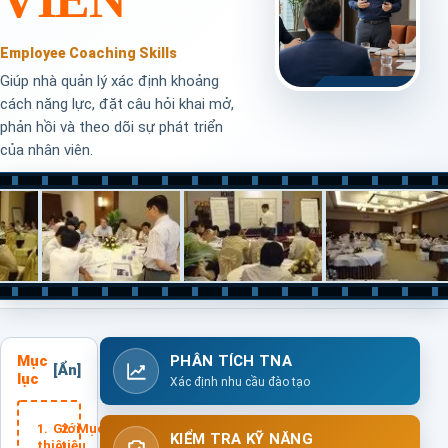
Employee Coaching Skills
Giúp nhà quản lý xác định khoảng
cách năng lực, đặt câu hỏi khai mở,
phản hồi và theo dõi sự phát triển
của nhân viên.
Mục
PHÂN TÍCH TNA
lục
Xác định nhu cầu đào tạo
Giới
Mục
KIỂM TRA KỸ NĂNG
thiệu
tiêu