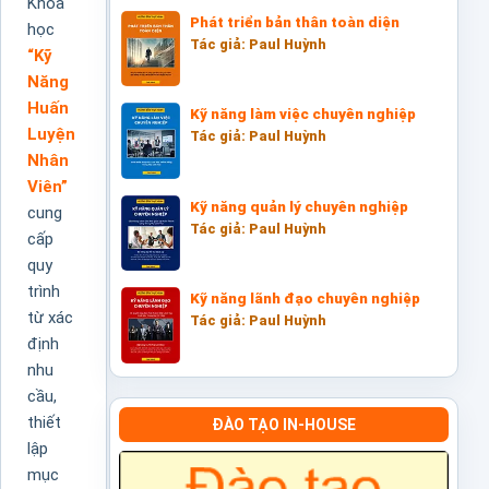
Khóa
Phát triển bản thân toàn diện
học
Tác giả: Paul Huỳnh
“Kỹ
Năng
Huấn
Kỹ năng làm việc chuyên nghiệp
Luyện
Tác giả: Paul Huỳnh
Nhân
Viên”
Kỹ năng quản lý chuyên nghiệp
cung
Tác giả: Paul Huỳnh
cấp
quy
trình
Kỹ năng lãnh đạo chuyên nghiệp
từ xác
Tác giả: Paul Huỳnh
định
nhu
cầu,
thiết
ĐÀO TẠO IN-HOUSE
lập
mục