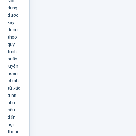
Nội
dung
được
xây
dựng
theo
quy
trình
huấn
luyện
hoàn
chỉnh,
từ xác
định
nhu
cầu
đến
hội
thoại