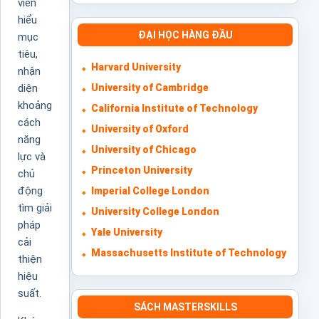
viên
hiểu
ĐẠI HỌC HÀNG ĐẦU
mục
tiêu,
Harvard University
nhận
University of Cambridge
diện
khoảng
California Institute of Technology
cách
University of Oxford
năng
University of Chicago
lực và
Princeton University
chủ
động
Imperial College London
tìm giải
University College London
pháp
Yale University
cải
Massachusetts Institute of Technology
thiện
hiệu
suất.
SÁCH MASTERSKILLS