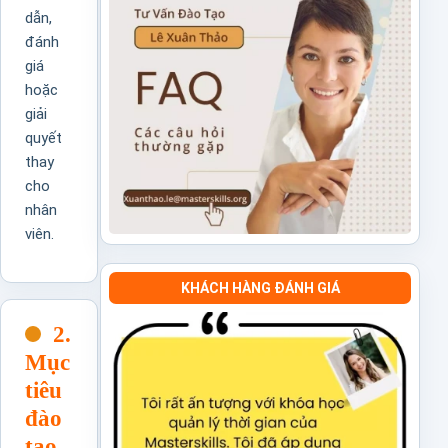
dẫn,
đánh
giá
hoặc
giải
quyết
thay
cho
nhân
viên.
KHÁCH HÀNG ĐÁNH GIÁ
2.
Mục
tiêu
đào
tạo