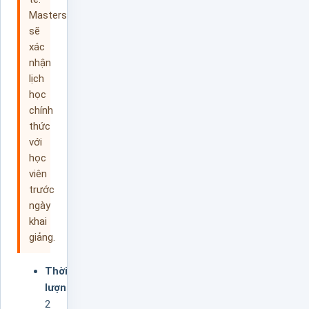
Masterskills
sẽ
xác
nhận
lịch
học
chính
thức
với
học
viên
trước
ngày
khai
giảng.
Thời
lượng:
2