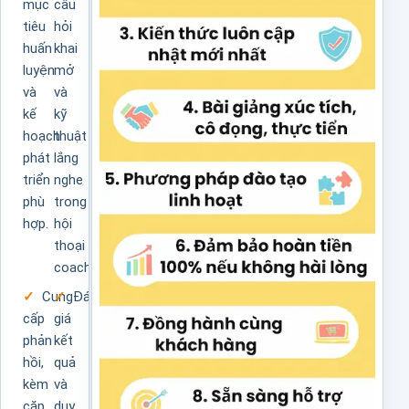
mục
câu
tiêu
hỏi
huấn
khai
luyện
mở
và
và
kế
kỹ
hoạch
thuật
phát
lắng
triển
nghe
phù
trong
hợp.
hội
thoại
coaching.
Cung
Đánh
cấp
giá
phản
kết
hồi,
quả
kèm
và
cặp
duy