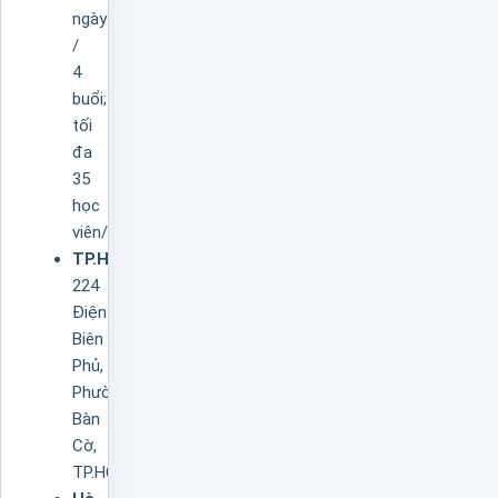
ngày
/
4
buổi;
tối
đa
35
học
viên/lớp.
TP.HCM:
224
Điện
Biên
Phủ,
Phường
Bàn
Cờ,
TP.HCM.