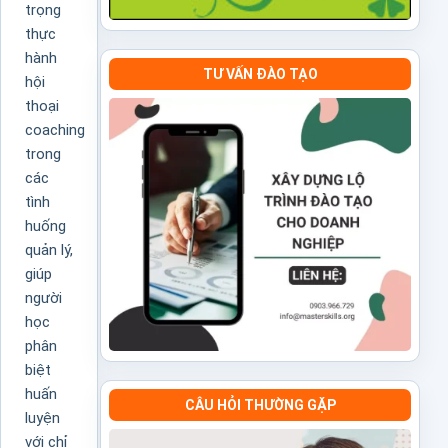
trọng
thực
hành
TƯ VẤN ĐÀO TẠO
hội
thoại
coaching
trong
các
tình
huống
quản lý,
giúp
người
học
phân
biệt
huấn
CÂU HỎI THƯỜNG GẶP
luyện
với chỉ