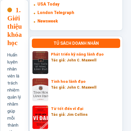
USA Today
1.
London Telegraph
Giới
Newsweek
thiệu
khóa
học
TỦ SÁCH DOANH NHÂN
Phát triển kỹ năng lãnh đạo
Huấn
Tác giả: John C. Maxwell
luyện
nhân
viên là
Tinh hoa lãnh đạo
trách
Tác giả: John C. Maxwell
nhiệm
quản lý
nhằm
Từ tốt đến vĩ đại
giúp
Tác giả: Jim Collins
mỗi
thành