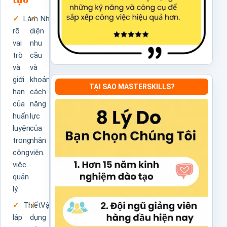
Làm
Nhận
rõ
diện
vai
nhu
trò
cầu
và
và
giới
khoảng
TẠI SAO MASTERSKILLS?
hạn
cách
của
năng
huấn
lực
luyện
của
trong
nhân
công
viên.
việc
quản
lý.
Thiết
Vận
lập
dụng