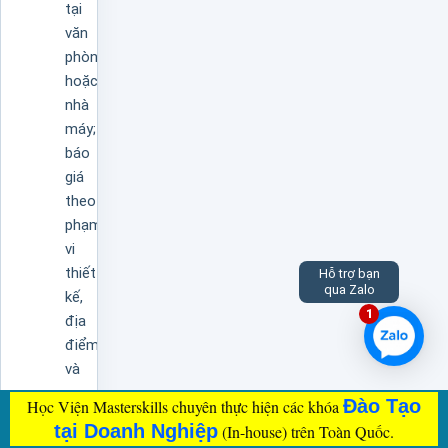
tại
văn
phòng
hoặc
nhà
máy;
báo
giá
theo
phạm
vi
thiết
Hỗ trợ bạn
qua Zalo
kế,
1
địa
điểm
và
quy
Đào Tạo
Học Viện Masterskills chuyên thực hiện các khóa
mô
tại Doanh Nghiệp
(In-house) trên Toàn Quốc.
lớp.