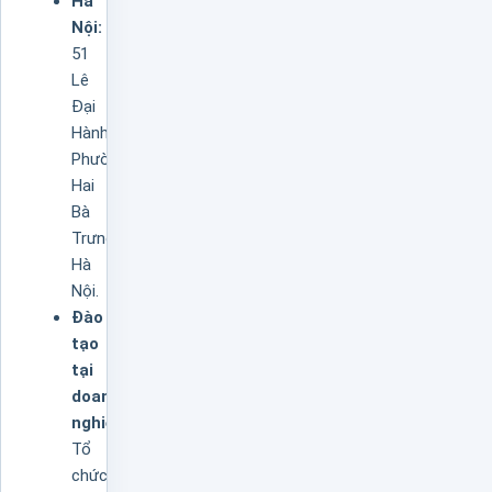
Hà
Nội:
51
Lê
Đại
Hành,
Phường
Hai
Bà
Trưng,
Hà
Nội.
Đào
tạo
tại
doanh
nghiệp:
Tổ
chức