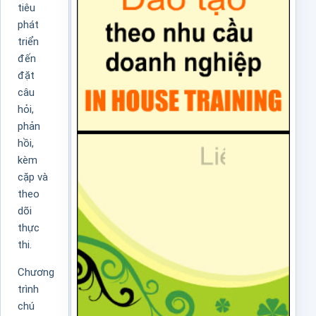
tiêu
phát
triển
đến
đặt
câu
hỏi,
phản
hồi,
kèm
cặp và
theo
dõi
thực
thi.
Chương
trình
chú