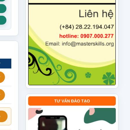
ý
ý
ý
TƯ VẤN ĐÀO TẠO
ỗ