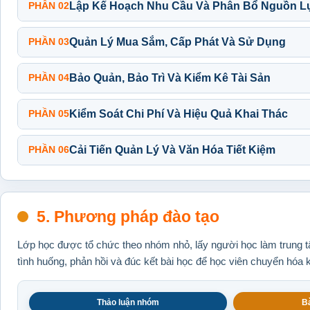
PHẦN 02
Lập Kế Hoạch Nhu Cầu Và Phân Bổ Nguồn L
PHẦN 03
Quản Lý Mua Sắm, Cấp Phát Và Sử Dụng
PHẦN 04
Bảo Quản, Bảo Trì Và Kiểm Kê Tài Sản
PHẦN 05
Kiểm Soát Chi Phí Và Hiệu Quả Khai Thác
PHẦN 06
Cải Tiến Quản Lý Và Văn Hóa Tiết Kiệm
5. Phương pháp đào tạo
Lớp học được tổ chức theo nhóm nhỏ, lấy người học làm trung tâ
tình huống, phản hồi và đúc kết bài học để học viên chuyển hóa 
Thảo luận nhóm
Bà