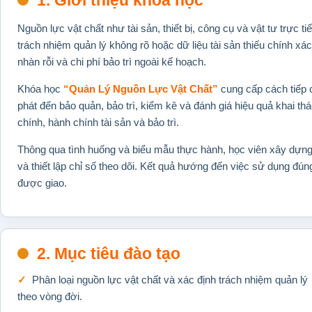
1. Giới thiệu khóa học
Nguồn lực vật chất như tài sản, thiết bị, công cụ và vật tư trự
trách nhiệm quản lý không rõ hoặc dữ liệu tài sản thiếu chính xá
nhàn rỗi và chi phí bảo trì ngoài kế hoạch.
Khóa học
“Quản Lý Nguồn Lực Vật Chất”
cung cấp cách tiếp 
phát đến bảo quản, bảo trì, kiểm kê và đánh giá hiệu quả khai t
chính, hành chính tài sản và bảo trì.
Thông qua tình huống và biểu mẫu thực hành, học viên xây dựng d
và thiết lập chỉ số theo dõi. Kết quả hướng đến việc sử dụng đú
được giao.
2. Mục tiêu đào tạo
Phân loại nguồn lực vật chất và xác định trách nhiệm quản lý
theo vòng đời.