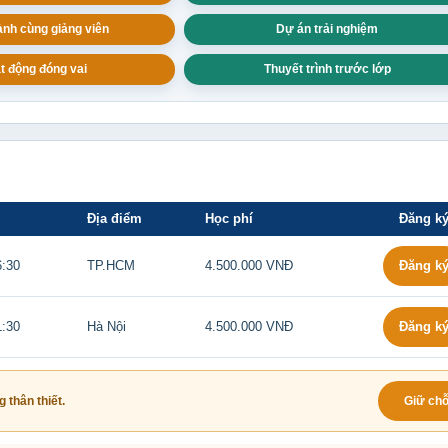
nh cùng giảng viên
Dự án trải nghiệm
t động đóng vai
Thuyết trình trước lớp
Địa điểm
Học phí
Đăng k
Đăng k
6:30
TP.HCM
4.500.000 VNĐ
Đăng k
1:30
Hà Nội
4.500.000 VNĐ
 thân thiết.
Giữ ch