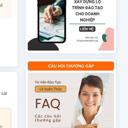
kế
CÂU HỎI THƯỜNG GẶP
 sát
nh