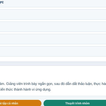
ực
m. Giảng viên trình bày ngắn gọn, sau đó dẫn dắt thảo luận, thực h
kiến thức thành hành vi ứng dụng.
i tập cá nhân
Thuyết trình nhóm