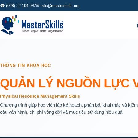
☎ (028) 22 194 047
✉ info@masterskills.org
THÔNG TIN KHÓA HỌC
QUẢN LÝ NGUỒN LỰC 
Physical Resource Management Skills
Chương trình giúp học viên lập kế hoạch, phân bổ, khai thác và kiểm
cầu vận hành, chi phí vòng đời và mục tiêu sử dụng hiệu quả.