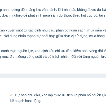
c tiếp ảnh hưởng đến năng lực vận hành. Khi nhu cầu không được dự bá
c, doanh nghiệp dễ phát sinh mua sắm dư thừa, thiếu hụt cục bộ, tài 
cận xuyên suốt từ xác định nhu cầu, phân bổ ngân sách, mua sắm v
hác. Nội dung nhấn mạnh sự phối hợp giữa đơn vị sử dụng, mua hàng, 
anh mục nguồn lực, xác định tiêu chí ưu tiên, kiểm soát vòng đời t
ng mục đích, đúng công suất và có trách nhiệm đối với từng nguồn lự
Dự báo nhu cầu, xác lập mức ưu tiên và phân bổ nguồn lự
kế hoạch hoạt động.