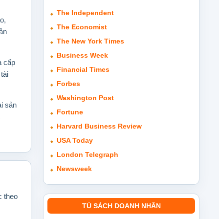
The Independent
o,
The Economist
sản
The New York Times
Business Week
à cấp
Financial Times
tài
Forbes
Washington Post
ài sản
Fortune
c
Harvard Business Review
USA Today
London Telegraph
Newsweek
c theo
TỦ SÁCH DOANH NHÂN