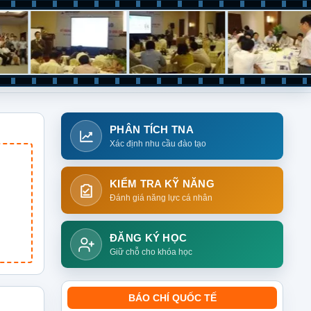
PHÂN TÍCH TNA
Xác định nhu cầu đào tạo
KIỂM TRA KỸ NĂNG
Đánh giá năng lực cá nhân
ĐĂNG KÝ HỌC
Giữ chỗ cho khóa học
BÁO CHÍ QUỐC TẾ