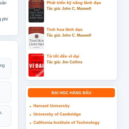
 sản
Phát triển kỹ năng lãnh đạo
Tác giả: John C. Maxwell
g phí
Tinh hoa lãnh đạo
Tác giả: John C. Maxwell
Từ tốt đến vĩ đại
Tác giả: Jim Collins
ông
ĐẠI HỌC HÀNG ĐẦU
Harvard University
h.
University of Cambridge
California Institute of Technology