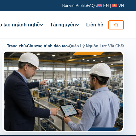
Bài viết
Profile
FAQs
EN
|
VN
o tạo ngành nghề
Tài nguyên
Liên hệ
Trang chủ
›
Chương trình đào tạo
›
Quản Lý Nguồn Lực Vật Chất