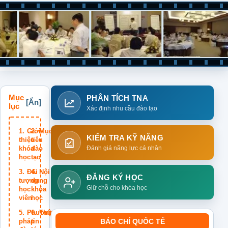
Mục
PHÂN TÍCH TNA
lục
Xác định nhu cầu đào tạo
Giới
Mục
KIỂM TRA KỸ NĂNG
thiệu
tiêu
khóa
đào
Đánh giá năng lực cá nhân
học
tạo
Đối
Nội
ĐĂNG KÝ HỌC
tượng
dung
Giữ chỗ cho khóa học
học
khóa
viên
học
Phương
Thông
pháp
tin
BÁO CHÍ QUỐC TẾ