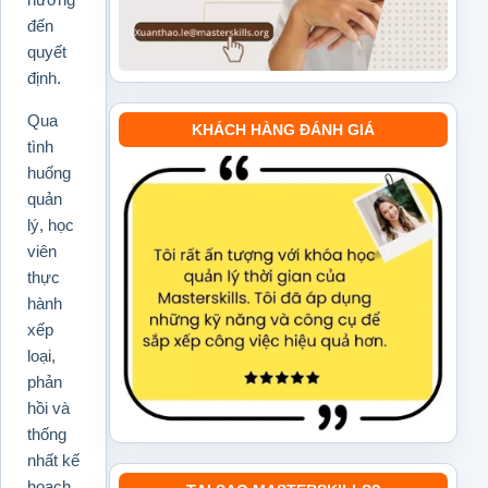
đến
quyết
định.
Qua
KHÁCH HÀNG ĐÁNH GIÁ
tình
huống
quản
lý, học
viên
thực
hành
xếp
loại,
phản
hồi và
thống
nhất kế
hoạch