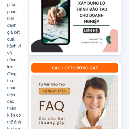
giúp
phân
biệt
đánh
giá kết
quả,
hành vi
và
năng
lực,
CÂU HỎI THƯỜNG GẶP
đồng
thời
nhận
diện
các
thiên
kiến có
thể ảnh
hưởng