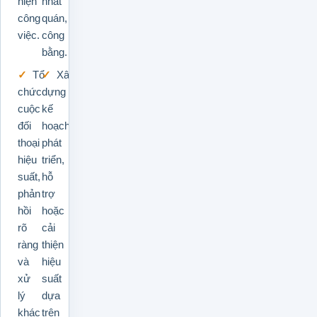
hiện
nhất
công
quán,
việc.
công
bằng.
Tổ
Xây
chức
dựng
cuộc
kế
đối
hoạch
thoại
phát
hiệu
triển,
suất,
hỗ
phản
trợ
hồi
hoặc
rõ
cải
ràng
thiện
và
hiệu
xử
suất
lý
dựa
khác
trên