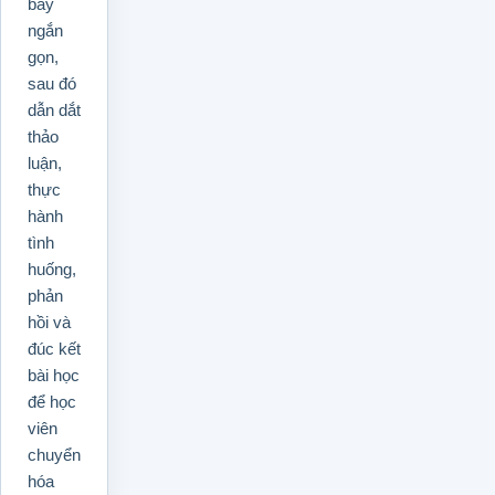
bày
ngắn
gọn,
sau đó
dẫn dắt
thảo
luận,
thực
hành
tình
huống,
phản
hồi và
đúc kết
bài học
để học
viên
chuyển
hóa