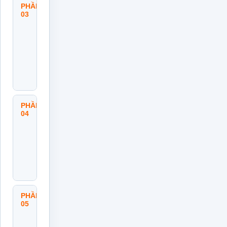
PHẦN
Thu
03
Thập
Dữ
Liệu
Và
Bằng
Chứng
Đánh
Giá
PHẦN
Phương
04
Pháp
Đánh
Giá Và
Xếp
Loại
Hiệu
Quả
PHẦN
Phản
05
Hồi
Kết
Quả