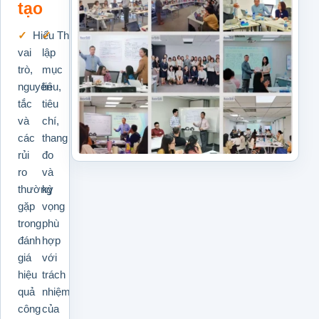
tạo
Hiểu
Thiết
vai
lập
trò,
mục
nguyên
tiêu,
tắc
tiêu
và
chí,
các
thang
rủi
đo
ro
và
thường
kỳ
gặp
vọng
trong
phù
đánh
hợp
giá
với
hiệu
trách
quả
nhiệm
công
của