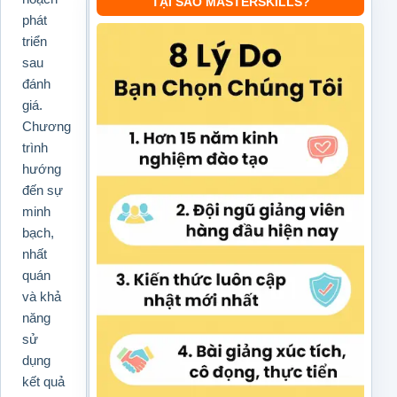
TẠI SAO MASTERSKILLS?
phát
triển
sau
đánh
giá.
Chương
trình
hướng
đến sự
minh
bạch,
nhất
quán
và khả
năng
sử
dụng
kết quả