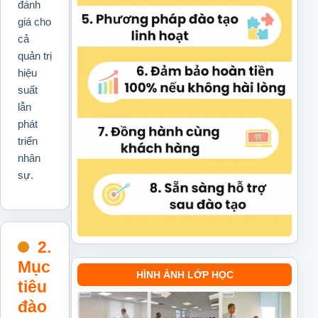
đánh
giá cho
cả
quản trị
hiệu
suất
lẫn
phát
triển
nhân
sự.
2.
Mục
HÌNH ẢNH LỚP HỌC
tiêu
đào