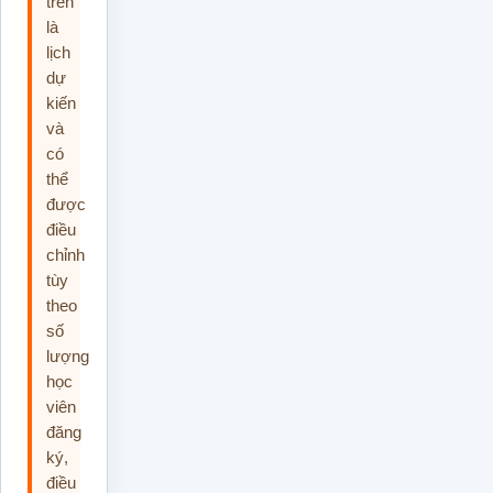
trên
là
lịch
dự
kiến
và
có
thể
được
điều
chỉnh
tùy
theo
số
lượng
học
viên
đăng
ký,
điều