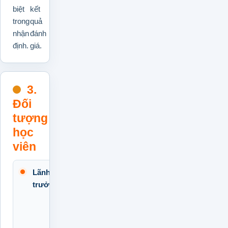
biệt
kết
trong
quả
nhận
đánh
định.
giá.
3.
Đối
tượng
học
viên
Lãnh đạo, quản lý và
Chịu
trách
trưởng bộ phận
nhiệm
đánh
giá