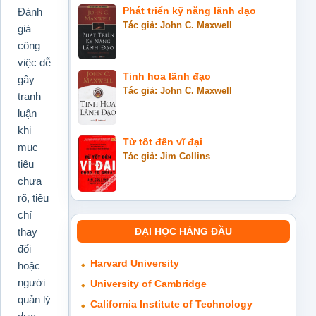
Đánh
Phát triển kỹ năng lãnh đạo
Tác giả: John C. Maxwell
giá
công
việc dễ
Tinh hoa lãnh đạo
gây
Tác giả: John C. Maxwell
tranh
luận
khi
Từ tốt đến vĩ đại
mục
Tác giả: Jim Collins
tiêu
chưa
rõ, tiêu
chí
ĐẠI HỌC HÀNG ĐẦU
thay
đổi
Harvard University
hoặc
người
University of Cambridge
quản lý
California Institute of Technology