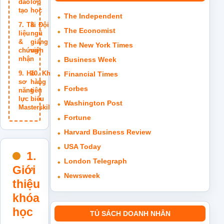
đào
lớp
tạo
học
The Independent
Tài
Đội
The Economist
liệu
ngũ
&
giảng
The New York Times
chứng
viên
nhận
Business Week
Hồ
Khách
Financial Times
sơ
hàng
Forbes
năng
tiêu
lực
biểu
Washington Post
Masterskills
Fortune
Harvard Business Review
USA Today
1.
London Telegraph
Giới
Newsweek
thiệu
khóa
học
TỦ SÁCH DOANH NHÂN