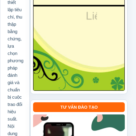
thiết
lập tiêu
chí, thu
thập
bằng
chứng,
lựa
chọn
phương
pháp
đánh
giá và
chuẩn
bị cuộc
trao đổi
TƯ VẤN ĐÀO TẠO
hiệu
suất.
Nội
dung