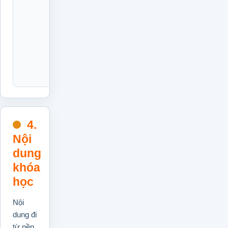
động
cải
thiện
với
các
thành
viên.
4.
Nội
dung
khóa
học
Nội
dung đi
từ nền