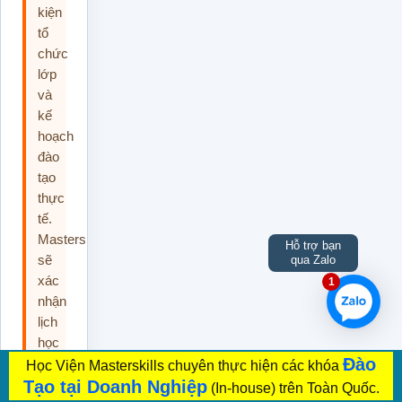
kiện
tổ
chức
lớp
và
kế
hoạch
đào
tạo
thực
tế.
Masterskills
Hỗ trợ bạn
sẽ
qua Zalo
xác
1
nhận
lịch
học
Đào
chính
Học Viện Masterskills chuyên thực hiện các khóa
thức
Tạo tại Doanh Nghiệp
(In-house) trên Toàn Quốc.