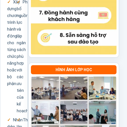
Xây
Phân
dựng
bổ
chương
nguồn
trình
lực
hành
và
động
lập
cho
ngân
từng
sách
chức
phù
năng
hợp
hoặc
với
HÌNH ẢNH LỚP HỌC
bộ
các
phận.
ưu
tiên
của
kế
hoạch.
Nhận
Thiết
diện
lập