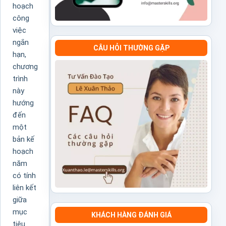
hoạch
công
việc
ngắn
CÂU HỎI THƯỜNG GẶP
hạn,
chương
trình
này
hướng
đến
một
bản kế
hoạch
năm
có tính
liên kết
giữa
mục
KHÁCH HÀNG ĐÁNH GIÁ
tiêu