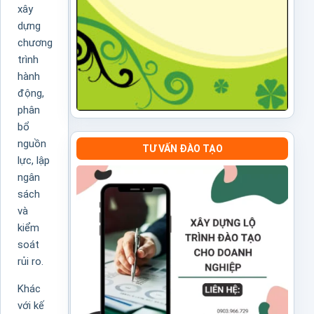
xây
dựng
chương
trình
hành
động,
phân
bổ
nguồn
TƯ VẤN ĐÀO TẠO
lực, lập
ngân
sách
và
kiểm
soát
rủi ro.
Khác
với kế