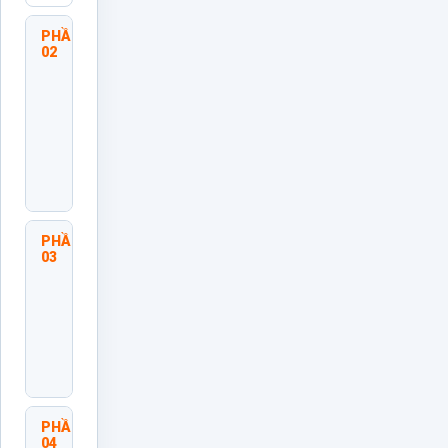
PHẦN
Phân
02
Tích
Bối
Cảnh
Và
Dữ
Liệu
Đầu
Vào
PHẦN
Thiết
03
Lập
Mục
Tiêu
Và
Chỉ
Tiêu
Năm
PHẦN
Xây
04
Dựng