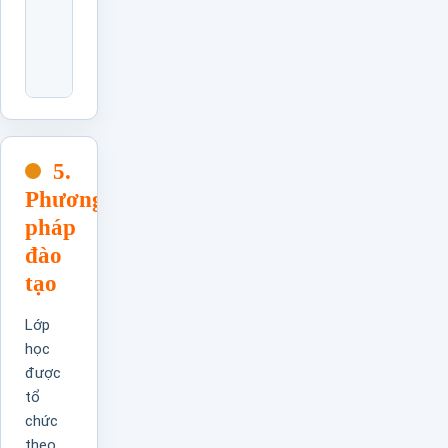
Và
Điều
Chỉnh
AOP
5.
Phương
pháp
đào
tạo
Lớp
học
được
tổ
chức
theo