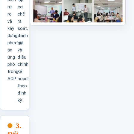
rủi
cơ
ro
chế
và
rà
xây
soát,
dựng
đánh
phương
giá
án
và
ứng
điều
phó
chỉnh
trong
kế
AOP.
hoạch
theo
định
kỳ.
3.