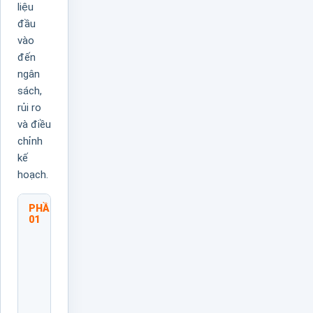
liệu
đầu
vào
đến
ngân
sách,
rủi ro
và điều
chỉnh
kế
hoạch.
PHẦN
Tổng
01
Quan
Về
Lập
Kế
Hoạch
Hoạt
Động