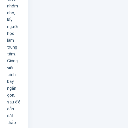
nhóm
nhỏ,
lấy
người
học
làm
trung
tâm.
Giảng
viên
trình
bày
ngắn
gọn,
sau đó
dẫn
dắt
thảo