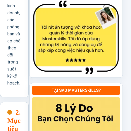
kinh
doanh,
các
phòng
ban và
cơ chế
theo
dõi
trong
suốt
kỳ kế
hoạch.
TẠI SAO MASTERSKILLS?
2.
Mục
tiêu