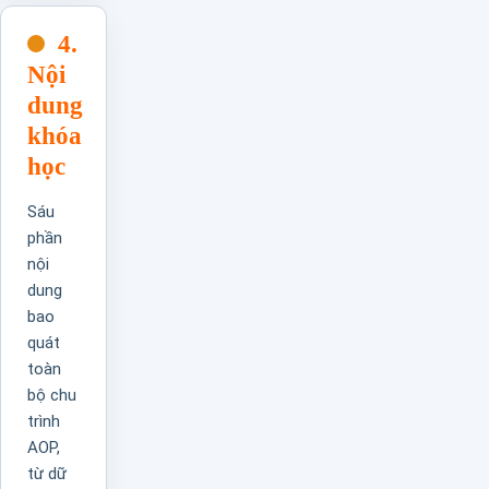
4.
Nội
dung
khóa
học
Sáu
phần
nội
dung
bao
quát
toàn
bộ chu
trình
AOP,
từ dữ