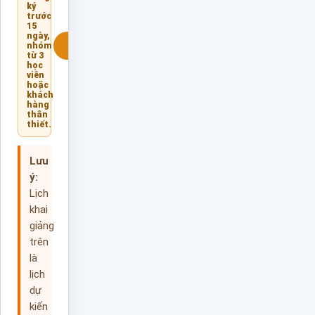
ký
trước
15
ngày,
nhóm
Giữ chỗ
từ 3
học
viên
hoặc
khách
hàng
thân
thiết.
Lưu
ý:
Lịch
khai
giảng
trên
là
lịch
dự
kiến