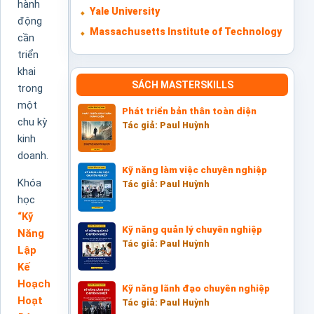
hành
Yale University
động
Massachusetts Institute of Technology
cần
triển
khai
SÁCH MASTERSKILLS
trong
một
Phát triển bản thân toàn diện
chu kỳ
Tác giả: Paul Huỳnh
kinh
doanh.
Kỹ năng làm việc chuyên nghiệp
Khóa
Tác giả: Paul Huỳnh
học
“Kỹ
Kỹ năng quản lý chuyên nghiệp
Năng
Tác giả: Paul Huỳnh
Lập
Kế
Hoạch
Kỹ năng lãnh đạo chuyên nghiệp
Hoạt
Tác giả: Paul Huỳnh