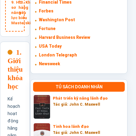
Financial Times
Hồ
Khách
sơ
hàng
Forbes
năng
tiêu
lực
biểu
Washington Post
Masterskills
Fortune
Harvard Business Review
USA Today
1.
London Telegraph
Giới
Newsweek
thiệu
khóa
học
TỦ SÁCH DOANH NHÂN
Phát triển kỹ năng lãnh đạo
Kế
Tác giả: John C. Maxwell
hoạch
hoạt
động
Tinh hoa lãnh đạo
hằng
Tác giả: John C. Maxwell
năm