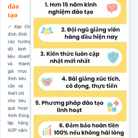
đào
tạo
Xác
Chuyển
định
định
các
hướng
dữ
kinh
liệu
doanh
và
thành
giả
mục
định
tiêu
cần
và
thiết
chỉ
cho
tiêu
quá
hoạt
trình
động
lập
hằng
AOP.
năm.