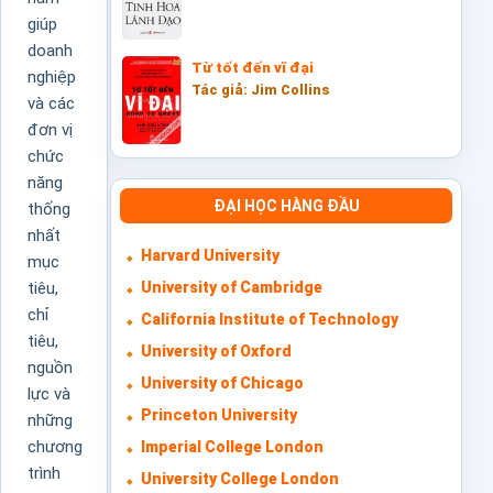
giúp
doanh
Từ tốt đến vĩ đại
nghiệp
Tác giả: Jim Collins
và các
đơn vị
chức
năng
ĐẠI HỌC HÀNG ĐẦU
thống
nhất
Harvard University
mục
University of Cambridge
tiêu,
chỉ
California Institute of Technology
tiêu,
University of Oxford
nguồn
University of Chicago
lực và
Princeton University
những
chương
Imperial College London
trình
University College London