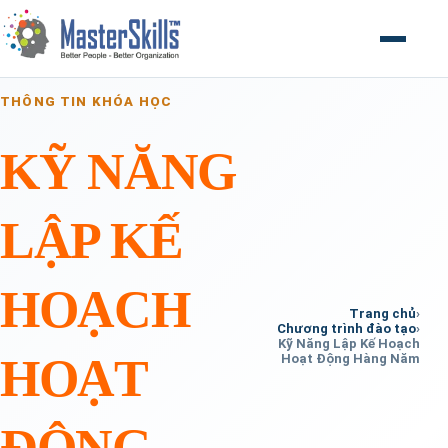
Mở menu
THÔNG TIN KHÓA HỌC
KỸ NĂNG
LẬP KẾ
HOẠCH
Trang chủ
›
Chương trình đào tạo
›
Kỹ Năng Lập Kế Hoạch
HOẠT
Hoạt Động Hàng Năm
ĐỘNG