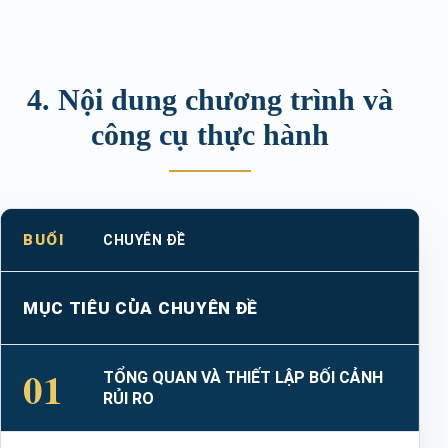
4. Nội dung chương trình và
công cụ thực hành
BUỔI
CHUYÊN ĐỀ
MỤC TIÊU CỦA CHUYÊN ĐỀ
01
TỔNG QUAN VÀ THIẾT LẬP BỐI CẢNH
RỦI RO