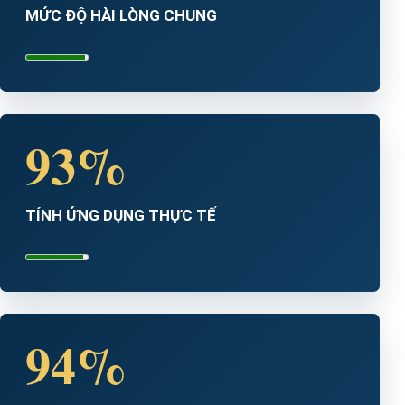
MỨC ĐỘ HÀI LÒNG CHUNG
93%
TÍNH ỨNG DỤNG THỰC TẾ
94%