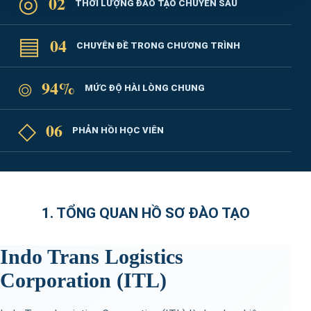
◎
02
THỜI LƯỢNG ĐÀO TẠO CHUYÊN SÂU
▤
04
CHUYÊN ĐỀ TRONG CHƯƠNG TRÌNH
⌾
94%
MỨC ĐỘ HÀI LÒNG CHUNG
◇
06
PHẢN HỒI HỌC VIÊN
1. TỔNG QUAN HỒ SƠ ĐÀO TẠO
Indo Trans Logistics
Corporation (ITL)