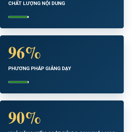
CHẤT LƯỢNG NỘI DUNG
96%
PHƯƠNG PHÁP GIẢNG DẠY
90%