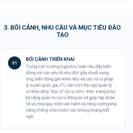
3. BỐI CẢNH, NHU CẦU VÀ MỤC TIÊU ĐÀO
TẠO
BỐI CẢNH TRIỂN KHAI
01
Trong môi trường logistics toàn cầu đầy biến
động với các yếu tố như đứt gãy chuỗi cung
ứng, biến động giá nhiên liệu và các rủi ro pháp
lý xuyên quốc gia, ITL cần một đội ngũ quản lý
có khả năng "đọc vị" rủi ro sớm. Việc trang bị bộ
kỹ năng quản trị rủi ro đồng bộ sẽ giúp tập đoàn
tối ưu hóa quy trình vận hành và tăng cường khả
năng chống chọi trước các khủng hoảng bất
ngờ.