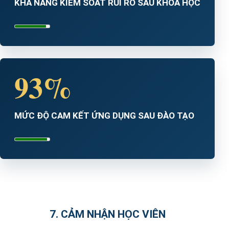
KHẢ NĂNG KIỂM SOÁT RỦI RO SAU KHÓA HỌC
93%
MỨC ĐỘ CAM KẾT ỨNG DỤNG SAU ĐÀO TẠO
7. CẢM NHẬN HỌC VIÊN