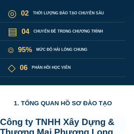
◎
02
THỜI LƯỢNG ĐÀO TẠO CHUYÊN SÂU
▤
04
CHUYÊN ĐỀ TRONG CHƯƠNG TRÌNH
⌾
95%
MỨC ĐỘ HÀI LÒNG CHUNG
◇
06
PHẢN HỒI HỌC VIÊN
1. TỔNG QUAN HỒ SƠ ĐÀO TẠO
Công ty TNHH Xây Dựng &
Thương Mại Phượng Long