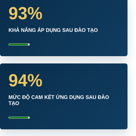
93%
KHẢ NĂNG ÁP DỤNG SAU ĐÀO TẠO
94%
MỨC ĐỘ CAM KẾT ỨNG DỤNG SAU ĐÀO
TẠO