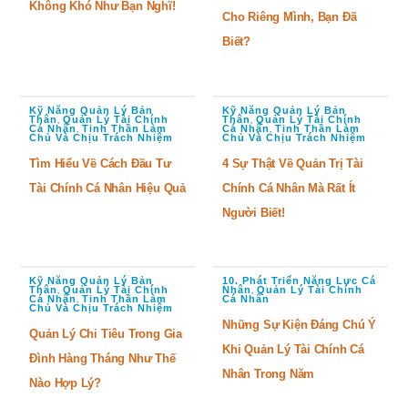
Không Khó Như Bạn Nghĩ!
Cho Riêng Mình, Bạn Đã
Biết?
Kỹ Năng Quản Lý Bản
Kỹ Năng Quản Lý Bản
Thân
Quản Lý Tài Chính
Thân
Quản Lý Tài Chính
,
,
Cá Nhân
Tinh Thần Làm
Cá Nhân
Tinh Thần Làm
,
,
Chủ Và Chịu Trách Nhiệm
Chủ Và Chịu Trách Nhiệm
Tìm Hiểu Về Cách Đầu Tư
4 Sự Thật Về Quản Trị Tài
Tài Chính Cá Nhân Hiệu Quả
Chính Cá Nhân Mà Rất Ít
Người Biết!
Kỹ Năng Quản Lý Bản
10. Phát Triển Năng Lực Cá
Thân
Quản Lý Tài Chính
Nhân
Quản Lý Tài Chính
,
,
Cá Nhân
Tinh Thần Làm
Cá Nhân
,
Chủ Và Chịu Trách Nhiệm
Những Sự Kiện Đáng Chú Ý
Quản Lý Chi Tiêu Trong Gia
Khi Quản Lý Tài Chính Cá
Đình Hàng Tháng Như Thế
Nhân Trong Năm
Nào Hợp Lý?