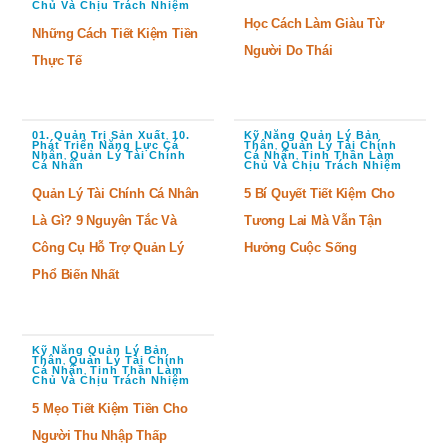
Chủ Và Chịu Trách Nhiệm
Học Cách Làm Giàu Từ
Những Cách Tiết Kiệm Tiền
Người Do Thái
Thực Tế
01. Quản Trị Sản Xuất
10.
Kỹ Năng Quản Lý Bản
,
Phát Triển Năng Lực Cá
Thân
Quản Lý Tài Chính
,
Nhân
Quản Lý Tài Chính
Cá Nhân
Tinh Thần Làm
,
,
Cá Nhân
Chủ Và Chịu Trách Nhiệm
Quản Lý Tài Chính Cá Nhân
5 Bí Quyết Tiết Kiệm Cho
Là Gì? 9 Nguyên Tắc Và
Tương Lai Mà Vẫn Tận
Công Cụ Hỗ Trợ Quản Lý
Hưởng Cuộc Sống
Phổ Biến Nhất
Kỹ Năng Quản Lý Bản
Thân
Quản Lý Tài Chính
,
Cá Nhân
Tinh Thần Làm
,
Chủ Và Chịu Trách Nhiệm
5 Mẹo Tiết Kiệm Tiền Cho
Người Thu Nhập Thấp