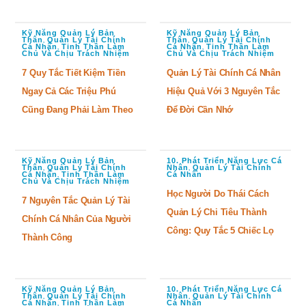
Kỹ Năng Quản Lý Bản
Kỹ Năng Quản Lý Bản
Thân
Quản Lý Tài Chính
Thân
Quản Lý Tài Chính
,
,
Cá Nhân
Tinh Thần Làm
Cá Nhân
Tinh Thần Làm
,
,
Chủ Và Chịu Trách Nhiệm
Chủ Và Chịu Trách Nhiệm
7 Quy Tắc Tiết Kiệm Tiền
Quản Lý Tài Chính Cá Nhân
Ngay Cả Các Triệu Phú
Hiệu Quả Với 3 Nguyên Tắc
Cũng Đang Phải Làm Theo
Để Đời Cần Nhớ
Kỹ Năng Quản Lý Bản
10. Phát Triển Năng Lực Cá
Thân
Quản Lý Tài Chính
Nhân
Quản Lý Tài Chính
,
,
Cá Nhân
Tinh Thần Làm
Cá Nhân
,
Chủ Và Chịu Trách Nhiệm
Học Người Do Thái Cách
7 Nguyên Tắc Quản Lý Tài
Quản Lý Chi Tiêu Thành
Chính Cá Nhân Của Người
Công: Quy Tắc 5 Chiếc Lọ
Thành Công
Kỹ Năng Quản Lý Bản
10. Phát Triển Năng Lực Cá
Thân
Quản Lý Tài Chính
Nhân
Quản Lý Tài Chính
,
,
Cá Nhân
Tinh Thần Làm
Cá Nhân
,