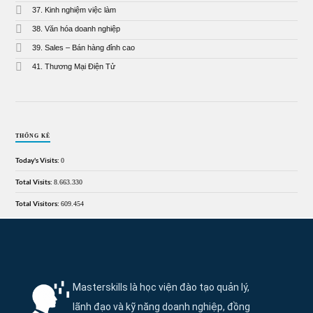
37. Kinh nghiệm việc làm
38. Văn hóa doanh nghiệp
39. Sales – Bán hàng đỉnh cao
41. Thương Mại Điện Tử
THỐNG KÊ
Today's Visits:
0
Total Visits:
8.663.330
Total Visitors:
609.454
Thông tin và điều hướng cuối trang Maste
Masterskills là học viện đào tạo quản lý,
lãnh đạo và kỹ năng doanh nghiệp, đồng