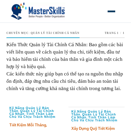
MỞ MEN
CHUYÊN MỤC:
QUẢN LÝ TÀI CHÍNH CÁ NHÂN
TRANG 1
/
1
Kiến Thức Quản lý Tài Chính Cá Nhân: Bao gồm các bài
viết liên quan về cách quản lý thu chi, tiết kiệm, đầu tư
và bảo hiểm tài chính của bản thân và gia đình một cách
hợp lý và hiệu quả.
Các kiến thức này giúp bạn có thể tạo ra nguồn thu nhập
ổn định, đáp ứng nhu cầu chi tiêu, đảm bảo an toàn tài
chính và tăng cường khả năng tài chính trong tương lai.
Kỹ Năng Quản Lý Bản
Thân
Quản Lý Tài Chính
Kỹ Năng Quản Lý Bản
,
Cá Nhân
Tinh Thần Làm
Thân
Quản Lý Tài Chính
,
,
Chủ Và Chịu Trách Nhiệm
Cá Nhân
Tinh Thần Làm
,
Chủ Và Chịu Trách Nhiệm
Tiết Kiệm Mỗi Tháng,
Xây Dựng Quỹ Tiết Kiệm