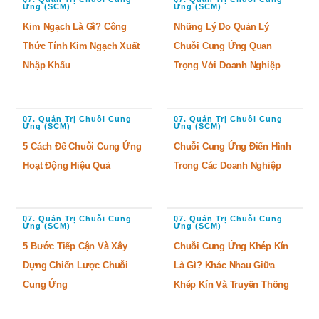
Ứng (SCM)
Ứng (SCM)
Kim Ngạch Là Gì? Công
Những Lý Do Quản Lý
Thức Tính Kim Ngạch Xuất
Chuỗi Cung Ứng Quan
Nhập Khẩu
Trọng Với Doanh Nghiệp
07. Quản Trị Chuỗi Cung
07. Quản Trị Chuỗi Cung
Ứng (SCM)
Ứng (SCM)
5 Cách Để Chuỗi Cung Ứng
Chuỗi Cung Ứng Điển Hình
Hoạt Động Hiệu Quả
Trong Các Doanh Nghiệp
07. Quản Trị Chuỗi Cung
07. Quản Trị Chuỗi Cung
Ứng (SCM)
Ứng (SCM)
5 Bước Tiếp Cận Và Xây
Chuỗi Cung Ứng Khép Kín
Dựng Chiến Lược Chuỗi
Là Gì? Khác Nhau Giữa
Cung Ứng
Khép Kín Và Truyền Thống