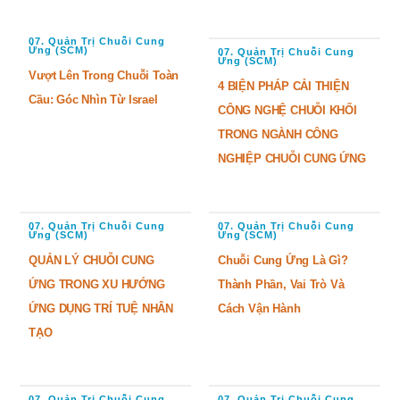
07. Quản Trị Chuỗi Cung
Ứng (SCM)
07. Quản Trị Chuỗi Cung
Ứng (SCM)
Vượt Lên Trong Chuỗi Toàn
4 BIỆN PHÁP CẢI THIỆN
Cầu: Góc Nhìn Từ Israel
CÔNG NGHỆ CHUỖI KHỐI
TRONG NGÀNH CÔNG
NGHIỆP CHUỖI CUNG ỨNG
07. Quản Trị Chuỗi Cung
07. Quản Trị Chuỗi Cung
Ứng (SCM)
Ứng (SCM)
QUẢN LÝ CHUỖI CUNG
Chuỗi Cung Ứng Là Gì?
ỨNG TRONG XU HƯỚNG
Thành Phần, Vai Trò Và
ỨNG DỤNG TRÍ TUỆ NHÂN
Cách Vận Hành
TẠO
07. Quản Trị Chuỗi Cung
07. Quản Trị Chuỗi Cung