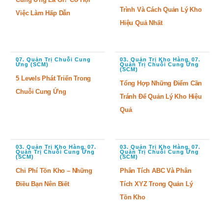
Trình Và Cách Quản Lý Kho
Việc Làm Hấp Dẫn
Hiệu Quả Nhất
07. Quản Trị Chuỗi Cung
03. Quản Trị Kho Hàng
07.
,
Ứng (SCM)
Quản Trị Chuỗi Cung Ứng
(SCM)
5 Levels Phát Triển Trong
Tổng Hợp Những Điểm Cần
Chuỗi Cung Ứng
Tránh Để Quản Lý Kho Hiệu
Quả
03. Quản Trị Kho Hàng
07.
03. Quản Trị Kho Hàng
07.
,
,
Quản Trị Chuỗi Cung Ứng
Quản Trị Chuỗi Cung Ứng
(SCM)
(SCM)
Chi Phí Tồn Kho – Những
Phân Tích ABC Và Phân
Điều Bạn Nên Biết
Tích XYZ Trong Quản Lý
Tồn Kho