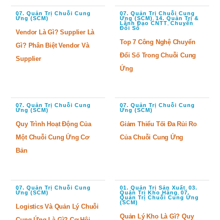
07. Quản Trị Chuỗi Cung
07. Quản Trị Chuỗi Cung
Ứng (SCM)
Ứng (SCM)
14. Quản Trị &
,
Lãnh Đạo CNTT
Chuyển
,
Đổi Số
Vendor Là Gì? Supplier Là
Top 7 Công Nghệ Chuyển
Gì? Phân Biệt Vendor Và
Đổi Số Trong Chuỗi Cung
Supplier
Ứng
07. Quản Trị Chuỗi Cung
07. Quản Trị Chuỗi Cung
Ứng (SCM)
Ứng (SCM)
Quy Trình Hoạt Động Của
Giảm Thiểu Tối Đa Rủi Ro
Một Chuỗi Cung Ứng Cơ
Của Chuỗi Cung Ứng
Bản
07. Quản Trị Chuỗi Cung
01. Quản Trị Sản Xuất
03.
,
Ứng (SCM)
Quản Trị Kho Hàng
07.
,
Quản Trị Chuỗi Cung Ứng
(SCM)
Logistics Và Quản Lý Chuỗi
Quản Lý Kho Là Gì? Quy
Cung Ứng Là Gì? Cơ Hội