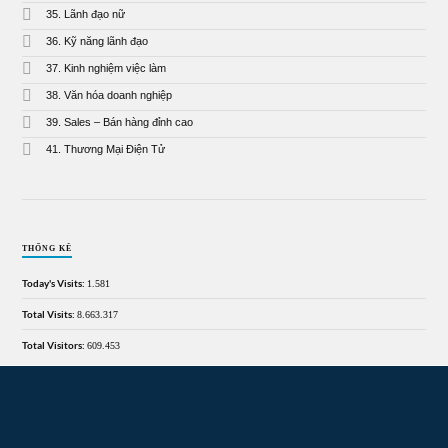
35. Lãnh đạo nữ
36. Kỹ năng lãnh đạo
37. Kinh nghiệm việc làm
38. Văn hóa doanh nghiệp
39. Sales – Bán hàng đỉnh cao
41. Thương Mại Điện Tử
THỐNG KÊ
Today's Visits:
1.581
Total Visits:
8.663.317
Total Visitors:
609.453
Thông tin và điều hướng cuối trang Maste