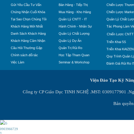
Gửi Yêu Cầu Tư Vấn
Bán Hàng - Tiếp Thị
Chiến Lược Thươn
Chứng Nhận Cuối Khóa
Mua Hàng - Kho Hàng
Chiến Lược Market
Tại Sao Chọn Chúng Tôi
Quản Lý CNTT - IT
Quản Lý Chất Lượ
Khách Hàng Mới Nhất
Hành Chính - Nhân Sự
Tác Phong Làm Vi
Danh Sách Khách Hàng
Quản Lý Chất Lượng
Chiến Lược CNTT
Khách Hàng Cảm Nhận
Quản Lý Dự Án
Triển Khai 5S
Câu Hỏi Thường Gặp
Quản Trị Rủi Ro
Triển Khai KAIZEN
Chính sách đối tác
Học Tập Tham Quan
Quy Trình Quản Lý
Việc Làm
Seminar & Workshop
Đánh Giá Rủi Ro I
Viện Đào Tạo Kỹ Nă
Công ty CP Giáo Dục TINH NGHỆ .MST: 0309177901 .Ngày
Bản quyền 
0903966729
1