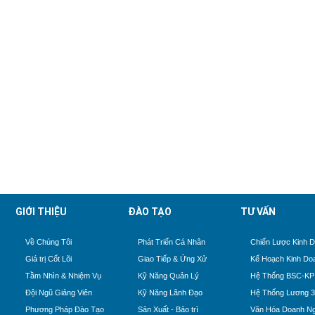
GIỚI THIỆU
ĐÀO TẠO
TƯ VẤN
Về Chúng Tôi
Phát Triển Cá Nhân
Chiến Lược Kinh 
Giá trị Cốt Lõi
Giao Tiếp & Ứng Xử
Kế Hoạch Kinh Do
Tầm Nhìn & Nhiệm Vụ
Kỹ Năng Quản Lý
Hệ Thống BSC-KP
Đội Ngũ Giảng Viên
Kỹ Năng Lãnh Đạo
Hệ Thống Lương 
Phương Pháp Đào Tạo
Sản Xuất - Bảo trì
Văn Hóa Doanh Ng