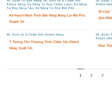
,
04. Quản Trị Bán Hàng
05. Dịch Vụ & Chăm Sóc
04. Quản 
,
,
Khách Hàng
Kỹ Năng Tư Duy Chiến Lược
Kỹ Năng
Khách Hà
,
Tư Duy Sáng Tạo
Kỹ Năng Tư Duy Đột Phá
20 Cách
Kế Hoạch Hành Trình Bán Hàng Mang Lại Đột Phá
Quả Nhấ
Doanh Số
05. Dịch Vụ & Chăm Sóc Khách Hàng
04. Quản 
Khách Hà
Ý Tưởng Cho Chương Trình Chăm Sóc Khách
Khai Thá
Hàng Tuyệt Vời
1
2
3