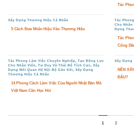
Tác Pho
Xây Dựng Thương Hiệu Cá Nhân
Tác Phong
Cho Nhân 
5 Cách Đưa Nhân Hiệu Vào Thương Hiệu
Dựng Thư
Tác Pho
Công Dân
,
Tác Phong Làm Việc Chuyên Nghiệp
Tạo Động Lực
Xây Dựng
,
,
Cho Nhân Viên
Tư Duy Và Thái Độ Tích Cực
Xây
NÊN XÂ
,
Dựng Mối Quan Hệ Nội Bộ Gắn Kết
Xây Dựng
Thương Hiệu Cá Nhân
ĐÂU?
14 Phong Cách Làm Việc Của Người Nhật Bản Mà
Việt Nam Cần Học Hỏi
1
2