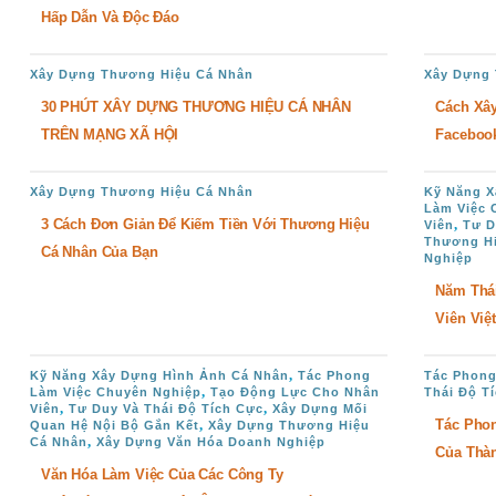
Hấp Dẫn Và Độc Đáo
Xây Dựng Thương Hiệu Cá Nhân
Xây Dựng
30 PHÚT XÂY DỰNG THƯƠNG HIỆU CÁ NHÂN
Cách Xâ
TRÊN MẠNG XÃ HỘI
Faceboo
Xây Dựng Thương Hiệu Cá Nhân
Kỹ Năng X
Làm Việc 
3 Cách Đơn Giản Để Kiếm Tiền Với Thương Hiệu
,
Viên
Tư D
Thương H
Cá Nhân Của Bạn
Nghiệp
Năm Thá
Viên Việ
,
Kỹ Năng Xây Dựng Hình Ảnh Cá Nhân
Tác Phong
Tác Phong
,
Làm Việc Chuyên Nghiệp
Tạo Động Lực Cho Nhân
Thái Độ T
,
,
Viên
Tư Duy Và Thái Độ Tích Cực
Xây Dựng Mối
Tác Pho
,
Quan Hệ Nội Bộ Gắn Kết
Xây Dựng Thương Hiệu
,
Cá Nhân
Xây Dựng Văn Hóa Doanh Nghiệp
Của Thà
Văn Hóa Làm Việc Của Các Công Ty