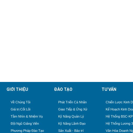
GIỚI THIỆU
ĐÀO TẠO
TƯ VẤN
Về Chúng Tôi
Phát Triển Cá Nhân
Chiến Lược Kinh 
Giá trị Cốt Lõi
Giao Tiếp & Ứng Xử
Kế Hoạch Kinh Do
Tầm Nhìn & Nhiệm Vụ
Kỹ Năng Quản Lý
Hệ Thống BSC-KP
Đội Ngũ Giảng Viên
Kỹ Năng Lãnh Đạo
Hệ Thống Lương 
Phương Pháp Đào Tạo
Sản Xuất - Bảo trì
Văn Hóa Doanh Ng