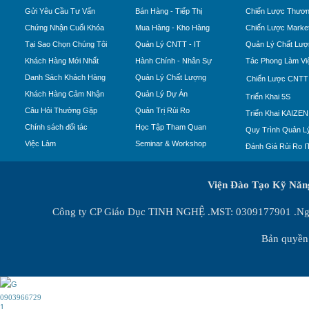
Gửi Yêu Cầu Tư Vấn
Bán Hàng - Tiếp Thị
Chiến Lược Thươn
Chứng Nhận Cuối Khóa
Mua Hàng - Kho Hàng
Chiến Lược Market
Tại Sao Chọn Chúng Tôi
Quản Lý CNTT - IT
Quản Lý Chất Lượ
Khách Hàng Mới Nhất
Hành Chính - Nhân Sự
Tác Phong Làm Vi
Danh Sách Khách Hàng
Quản Lý Chất Lượng
Chiến Lược CNTT
Khách Hàng Cảm Nhận
Quản Lý Dự Án
Triển Khai 5S
Câu Hỏi Thường Gặp
Quản Trị Rủi Ro
Triển Khai KAIZEN
Chính sách đối tác
Học Tập Tham Quan
Quy Trình Quản Lý
Việc Làm
Seminar & Workshop
Đánh Giá Rủi Ro I
Viện Đào Tạo Kỹ Nă
Công ty CP Giáo Dục TINH NGHỆ .MST: 0309177901 .Ngày
Bản quyền 
0903966729
1