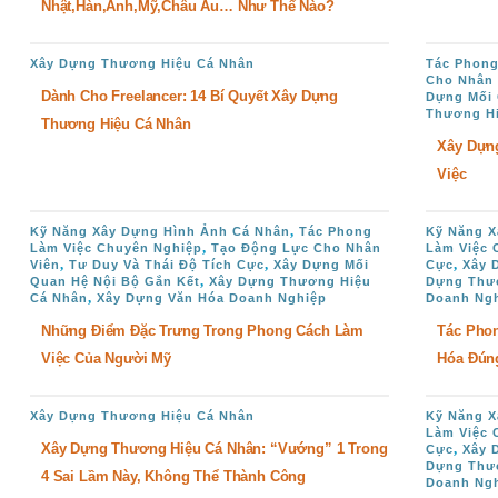
Nhật,Hàn,Anh,Mỹ,Châu Âu… Như Thế Nào?
Xây Dựng Thương Hiệu Cá Nhân
Tác Phong
Cho Nhân 
Dành Cho Freelancer: 14 Bí Quyết Xây Dựng
Dựng Mối 
Thương H
Thương Hiệu Cá Nhân
Xây Dựn
Việc
,
Kỹ Năng Xây Dựng Hình Ảnh Cá Nhân
Tác Phong
Kỹ Năng X
,
Làm Việc Chuyên Nghiệp
Tạo Động Lực Cho Nhân
Làm Việc 
,
,
,
Viên
Tư Duy Và Thái Độ Tích Cực
Xây Dựng Mối
Cực
Xây 
,
Quan Hệ Nội Bộ Gắn Kết
Xây Dựng Thương Hiệu
Dựng Thư
,
Cá Nhân
Xây Dựng Văn Hóa Doanh Nghiệp
Doanh Ng
Những Điểm Đặc Trưng Trong Phong Cách Làm
Tác Phon
Việc Của Người Mỹ
Hóa Đún
Xây Dựng Thương Hiệu Cá Nhân
Kỹ Năng X
Làm Việc 
Xây Dựng Thương Hiệu Cá Nhân: “Vướng” 1 Trong
,
Cực
Xây 
Dựng Thư
4 Sai Lầm Này, Không Thể Thành Công
Doanh Ng