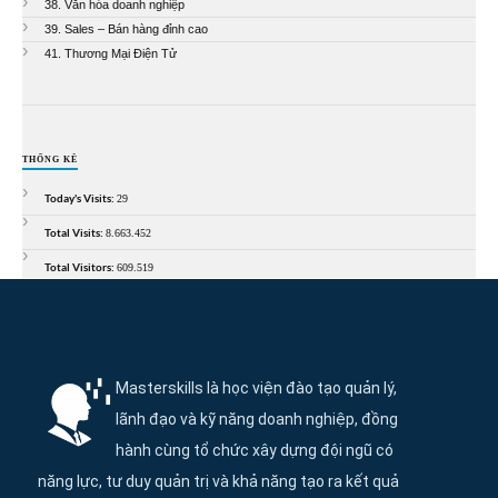
38. Văn hóa doanh nghiệp
39. Sales – Bán hàng đỉnh cao
41. Thương Mại Điện Tử
THỐNG KÊ
Today's Visits:
29
Total Visits:
8.663.452
Total Visitors:
609.519
Thông tin và điều hướng cuối trang Maste
Masterskills là học viện đào tạo quản lý,
lãnh đạo và kỹ năng doanh nghiệp, đồng
hành cùng tổ chức xây dựng đội ngũ có
năng lực, tư duy quản trị và khả năng tạo ra kết quả