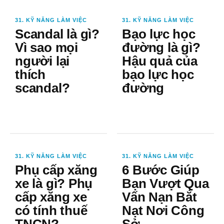
31. KỸ NĂNG LÀM VIỆC
31. KỸ NĂNG LÀM VIỆC
Scandal là gì?
Bạo lực học
Vì sao mọi
đường là gì?
người lại
Hậu quả của
thích
bạo lực học
scandal?
đường
31. KỸ NĂNG LÀM VIỆC
31. KỸ NĂNG LÀM VIỆC
Phụ cấp xăng
6 Bước Giúp
xe là gì? Phụ
Bạn Vượt Qua
cấp xăng xe
Vấn Nạn Bắt
có tính thuế
Nạt Nơi Công
TNCN?
Sở