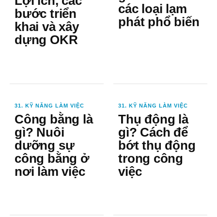
Lợi ích, các
các loại lạm
bước triển
phát phổ biến
khai và xây
dựng OKR
31. KỸ NĂNG LÀM VIỆC
31. KỸ NĂNG LÀM VIỆC
Công bằng là
Thụ động là
gì? Nuôi
gì? Cách để
dưỡng sự
bớt thụ động
công bằng ở
trong công
nơi làm việc
việc