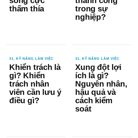
sống cực
thành công
thấm thía
trong sự
nghiệp?
31. KỸ NĂNG LÀM VIỆC
31. KỸ NĂNG LÀM VIỆC
Khiển trách là
Xung đột lợi
gì? Khiển
ích là gì?
trách nhân
Nguyên nhân,
viên cần lưu ý
hậu quả và
điều gì?
cách kiểm
soát