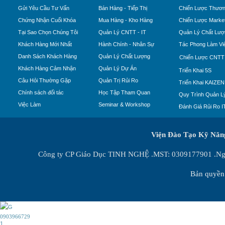
Gửi Yêu Cầu Tư Vấn
Bán Hàng - Tiếp Thị
Chiến Lược Thươn
Chứng Nhận Cuối Khóa
Mua Hàng - Kho Hàng
Chiến Lược Market
Tại Sao Chọn Chúng Tôi
Quản Lý CNTT - IT
Quản Lý Chất Lượ
Khách Hàng Mới Nhất
Hành Chính - Nhân Sự
Tác Phong Làm Vi
Danh Sách Khách Hàng
Quản Lý Chất Lượng
Chiến Lược CNTT
Khách Hàng Cảm Nhận
Quản Lý Dự Án
Triển Khai 5S
Câu Hỏi Thường Gặp
Quản Trị Rủi Ro
Triển Khai KAIZEN
Chính sách đối tác
Học Tập Tham Quan
Quy Trình Quản Lý
Việc Làm
Seminar & Workshop
Đánh Giá Rủi Ro I
Viện Đào Tạo Kỹ Nă
Công ty CP Giáo Dục TINH NGHỆ .MST: 0309177901 .Ngày
Bản quyền 
0903966729
1