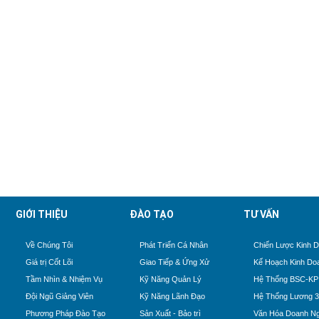
GIỚI THIỆU
ĐÀO TẠO
TƯ VẤN
Về Chúng Tôi
Phát Triển Cá Nhân
Chiến Lược Kinh 
Giá trị Cốt Lõi
Giao Tiếp & Ứng Xử
Kế Hoạch Kinh Do
Tầm Nhìn & Nhiệm Vụ
Kỹ Năng Quản Lý
Hệ Thống BSC-KP
Đội Ngũ Giảng Viên
Kỹ Năng Lãnh Đạo
Hệ Thống Lương 
Phương Pháp Đào Tạo
Sản Xuất - Bảo trì
Văn Hóa Doanh Ng