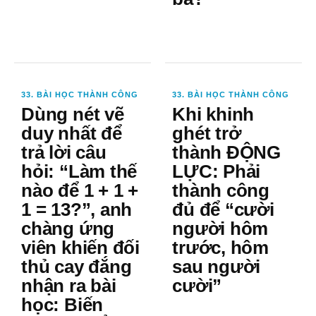
33. BÀI HỌC THÀNH CÔNG
33. BÀI HỌC THÀNH CÔNG
Dùng nét vẽ
Khi khinh
duy nhất để
ghét trở
trả lời câu
thành ĐỘNG
hỏi: “Làm thế
LỰC: Phải
nào để 1 + 1 +
thành công
1 = 13?”, anh
đủ để “cười
chàng ứng
người hôm
viên khiến đối
trước, hôm
thủ cay đắng
sau người
nhận ra bài
cười”
học: Biến