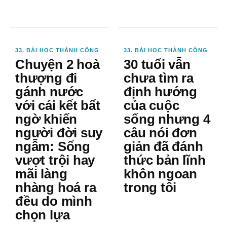
33. BÀI HỌC THÀNH CÔNG
33. BÀI HỌC THÀNH CÔNG
Chuyện 2 hoà
30 tuổi vẫn
thượng đi
chưa tìm ra
gánh nước
định hướng
với cái kết bất
của cuộc
ngờ khiến
sống nhưng 4
người đời suy
câu nói đơn
ngẫm: Sống
giản đã đánh
vượt trội hay
thức bản lĩnh
mãi làng
khôn ngoan
nhàng hoá ra
trong tôi
đều do mình
chọn lựa