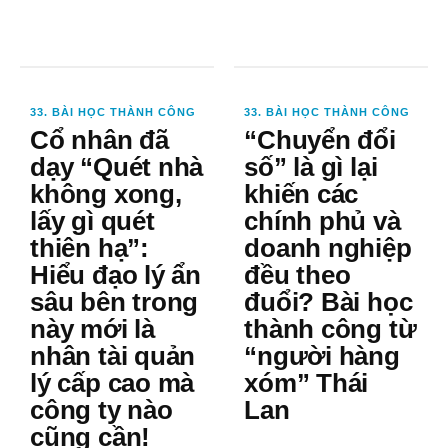
33. BÀI HỌC THÀNH CÔNG
33. BÀI HỌC THÀNH CÔNG
Cổ nhân đã
“Chuyển đổi
dạy “Quét nhà
số” là gì lại
không xong,
khiến các
lấy gì quét
chính phủ và
thiên hạ”:
doanh nghiệp
Hiểu đạo lý ẩn
đều theo
sâu bên trong
đuổi? Bài học
này mới là
thành công từ
nhân tài quản
“người hàng
lý cấp cao mà
xóm” Thái
công ty nào
Lan
cũng cần!