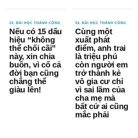
33. BÀI HỌC THÀNH CÔNG
33. BÀI HỌC THÀNH CÔNG
Nếu có 15 dấu
Cùng một
hiệu “không
xuất phát
thể chối cãi”
điểm, anh trai
này, xin chia
là triệu phú
buồn, vì cố cả
còn người em
đời bạn cũng
trở thành kẻ
chẳng thể
vô gia cư chỉ
giàu lên!
vì sai lầm của
cha mẹ mà
bất cứ ai cũng
mắc phải