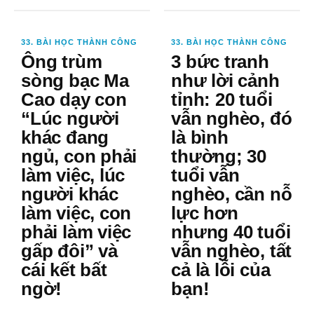
33. BÀI HỌC THÀNH CÔNG
33. BÀI HỌC THÀNH CÔNG
Ông trùm
3 bức tranh
sòng bạc Ma
như lời cảnh
Cao dạy con
tỉnh: 20 tuổi
“Lúc người
vẫn nghèo, đó
khác đang
là bình
ngủ, con phải
thường; 30
làm việc, lúc
tuổi vẫn
người khác
nghèo, cần nỗ
làm việc, con
lực hơn
phải làm việc
nhưng 40 tuổi
gấp đôi” và
vẫn nghèo, tất
cái kết bất
cả là lỗi của
ngờ!
bạn!