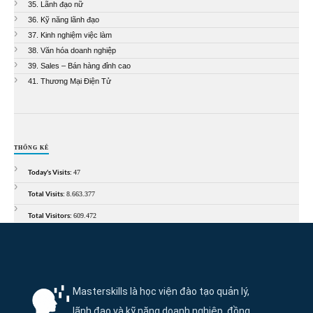
35. Lãnh đạo nữ
36. Kỹ năng lãnh đạo
37. Kinh nghiệm việc làm
38. Văn hóa doanh nghiệp
39. Sales – Bán hàng đỉnh cao
41. Thương Mại Điện Tử
THỐNG KÊ
Today's Visits:
47
Total Visits:
8.663.377
Total Visitors:
609.472
Thông tin và điều hướng cuối trang Maste
Masterskills là học viện đào tạo quản lý,
lãnh đạo và kỹ năng doanh nghiệp, đồng