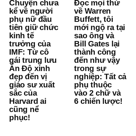
Chuyện chưa
Đọc mọi thứ
kể về người
về Warren
phụ nữ đầu
Buffett, tôi
tiên giữ chức
mới ngộ ra tại
kinh tế
sao ông và
trưởng của
Bill Gates lại
IMF: Từ cô
thành công
gái trung lưu
đến như vậy
Ấn Độ xinh
trong sự
đẹp đến vị
nghiệp: Tất cả
giáo sư xuất
phụ thuộc
sắc của
vào 2 chữ và
Harvard ai
6 chiến lược!
cũng nể
phục!