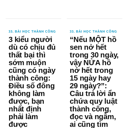
33. BÀI HỌC THÀNH CÔNG
33. BÀI HỌC THÀNH CÔNG
3 kiểu người
“Nếu MỘT hồ
dù có chịu đủ
sen nở hết
thất bại thì
trong 30 ngày,
sớm muộn
vậy NỬA hồ
cũng có ngày
nở hết trong
thành công:
15 ngày hay
Điều số đông
29 ngày?”:
không làm
Câu trả lời ẩn
được, bạn
chứa quy luật
nhất định
thành công,
phải làm
đọc và ngẫm,
được
ai cũng tìm