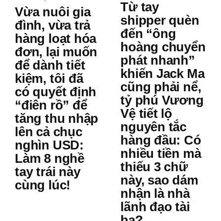
Từ tay
Vừa nuôi gia
shipper quèn
đình, vừa trả
đến “ông
hàng loạt hóa
hoàng chuyển
đơn, lại muốn
phát nhanh”
để dành tiết
khiến Jack Ma
kiệm, tôi đã
cũng phải nể,
có quyết định
tỷ phú Vương
“điên rồ” để
Vệ tiết lộ
tăng thu nhập
nguyên tắc
lên cả chục
hàng đầu: Có
nghìn USD:
nhiều tiền mà
Làm 8 nghề
thiếu 3 chữ
tay trái này
này, sao dám
cùng lúc!
nhận là nhà
lãnh đạo tài
ba?