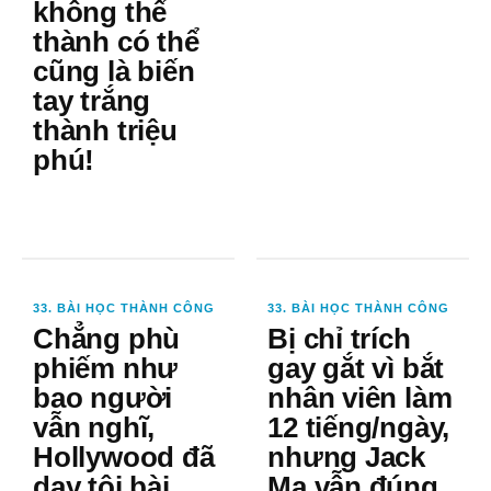
không thể
thành có thể
cũng là biến
tay trắng
thành triệu
phú!
33. BÀI HỌC THÀNH CÔNG
33. BÀI HỌC THÀNH CÔNG
Chẳng phù
Bị chỉ trích
phiếm như
gay gắt vì bắt
bao người
nhân viên làm
vẫn nghĩ,
12 tiếng/ngày,
Hollywood đã
nhưng Jack
dạy tôi bài
Ma vẫn đúng