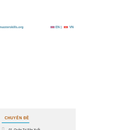
g ký
Tài nguyên
Liên hệ
asterskills.org
EN |
VN
CHUYÊN ĐỀ
01. Quản Trị Sản Xuất