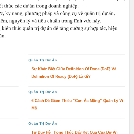
ết thúc các dự án trong doanh nghiệp.
c, kỹ năng, phương pháp và công cụ về quản trị dự án,
ệm, nguyên lý và tiêu chuẩn trong lĩnh vực này.
kiến thức quản trị dự án để tăng cường sự hợp tác, hiệu
án.
Quản Trị Dự Án
Sự Khác Biệt Giữa Definition Of Done (DoD) Và
Definition Of Ready (DoR) Là Gì?
Quản Trị Dự Án
6 Cách Để Giảm Thiểu “cơn Ác Mộng” Quản Lý Vi
Mô
Quản Trị Dự Án
Tư Duy Hệ Thống Thúc Đẩy Kết Quả Của Dự Án