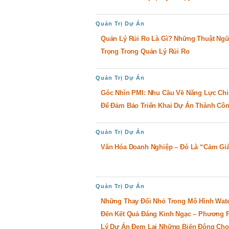
Quản Trị Dự Án
Quản Lý Rủi Ro Là Gì? Những Thuật Ng
Trọng Trong Quản Lý Rủi Ro
Quản Trị Dự Án
Góc Nhìn PMI: Nhu Cầu Về Năng Lực Ch
Để Đảm Bảo Triển Khai Dự Án Thành Cô
Quản Trị Dự Án
Văn Hóa Doanh Nghiệp – Đó Là “cảm Gi
Quản Trị Dự Án
Những Thay Đổi Nhỏ Trong Mô Hình Wate
Đến Kết Quả Đáng Kinh Ngạc – Phương 
Lý Dự Án Đem Lại Những Biến Động Cho