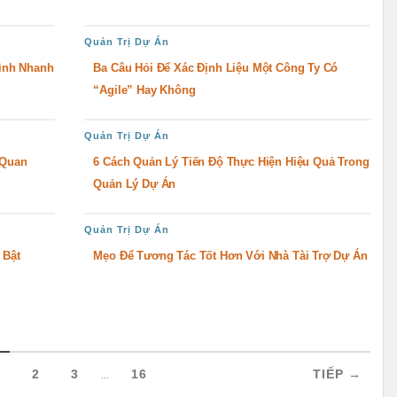
Quản Trị Dự Án
ình Nhanh
Ba Câu Hỏi Để Xác Định Liệu Một Công Ty Có
“Agile” Hay Không
Quản Trị Dự Án
 Quan
6 Cách Quản Lý Tiến Độ Thực Hiện Hiệu Quả Trong
Quản Lý Dự Án
Quản Trị Dự Án
 Bật
Mẹo Để Tương Tác Tốt Hơn Với Nhà Tài Trợ Dự Án
...
1
2
3
16
TIẾP →