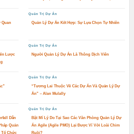
Quản Trị Dự Án
ữ Quan
Quản Lý Dự Án Kết Hợp: Sự Lựa Chọn Tự Nhiên
Quản Trị Dự Án
iến Lược
Người Quản Lý Dự Án Là Thông Dịch Viên
ng
Quản Trị Dự Án
ác”
“Tương Lai Thuộc Về Các Dự Án Và Quản Lý Dự
Án” – Alan Mulally
Quản Trị Dự Án
rfall Dẫn
Bật Mí Lý Do Tại Sao Các Văn Phòng Quản Lý Dự
Pháp Quản
Án Agile (Agile PMO) Lại Được Ví Với Loài Chim
 Tổ Chức
Ruồi?