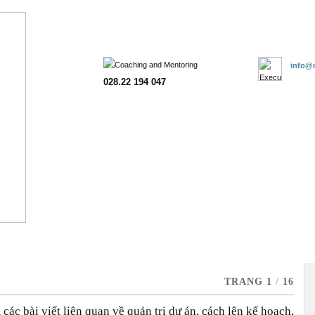
Trang chủ
Giới thiệu
Đào tạo
Tư vấn
Khách hàng
Đăn
info@m
028.22 194 047
TRANG 1
/
16
c bài viết liên quan về quản trị dự án, cách lên kế hoạch,