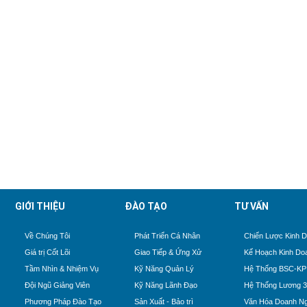
GIỚI THIỆU
ĐÀO TẠO
TƯ VẤN
Về Chúng Tôi
Phát Triển Cá Nhân
Chiến Lược Kinh 
Giá trị Cốt Lõi
Giao Tiếp & Ứng Xử
Kế Hoạch Kinh Do
Tầm Nhìn & Nhiệm Vụ
Kỹ Năng Quản Lý
Hệ Thống BSC-KP
Đội Ngũ Giảng Viên
Kỹ Năng Lãnh Đạo
Hệ Thống Lương 
Phương Pháp Đào Tạo
Sản Xuất - Bảo trì
Văn Hóa Doanh Ng