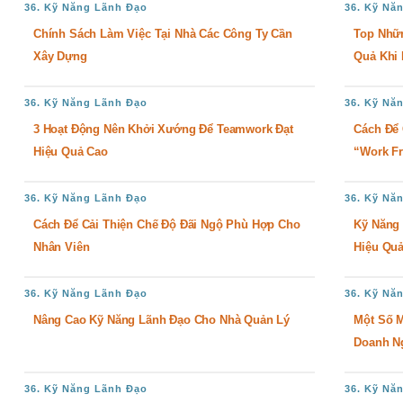
36. Kỹ Năng Lãnh Đạo
36. Kỹ Nă
Chính Sách Làm Việc Tại Nhà Các Công Ty Cần
Top Nhữn
Xây Dựng
Quả Khi 
36. Kỹ Năng Lãnh Đạo
36. Kỹ Nă
3 Hoạt Động Nên Khởi Xướng Để Teamwork Đạt
Cách Để 
Hiệu Quả Cao
“work F
36. Kỹ Năng Lãnh Đạo
36. Kỹ Nă
Cách Để Cải Thiện Chế Độ Đãi Ngộ Phù Hợp Cho
Kỹ Năng 
Nhân Viên
Hiệu Qu
36. Kỹ Năng Lãnh Đạo
36. Kỹ Nă
Nâng Cao Kỹ Năng Lãnh Đạo Cho Nhà Quản Lý
Một Số M
Doanh N
36. Kỹ Năng Lãnh Đạo
36. Kỹ Nă