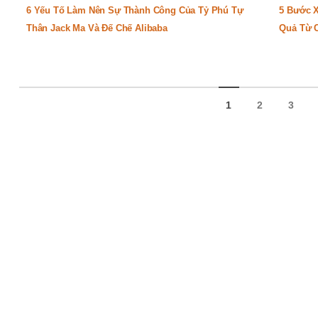
6 Yếu Tố Làm Nên Sự Thành Công Của Tỷ Phú Tự
5 Bước 
Thân Jack Ma Và Đế Chế Alibaba
Quả Từ 
1
2
3