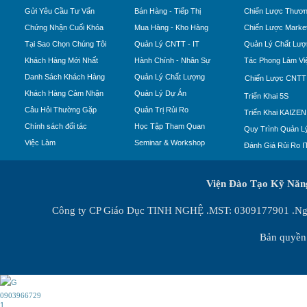
Gửi Yêu Cầu Tư Vấn
Bán Hàng - Tiếp Thị
Chiến Lược Thươn
Chứng Nhận Cuối Khóa
Mua Hàng - Kho Hàng
Chiến Lược Market
Tại Sao Chọn Chúng Tôi
Quản Lý CNTT - IT
Quản Lý Chất Lượ
Khách Hàng Mới Nhất
Hành Chính - Nhân Sự
Tác Phong Làm Vi
Danh Sách Khách Hàng
Quản Lý Chất Lượng
Chiến Lược CNTT
Khách Hàng Cảm Nhận
Quản Lý Dự Án
Triển Khai 5S
Câu Hỏi Thường Gặp
Quản Trị Rủi Ro
Triển Khai KAIZEN
Chính sách đối tác
Học Tập Tham Quan
Quy Trình Quản Lý
Việc Làm
Seminar & Workshop
Đánh Giá Rủi Ro I
Viện Đào Tạo Kỹ Nă
Công ty CP Giáo Dục TINH NGHỆ .MST: 0309177901 .Ngày
Bản quyền 
0903966729
1