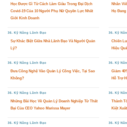
Học Được Gì Từ Cách Làm Giàu Trong Đại Dịch
Nhân Viê
Covid-19 Của 10 Người Phụ Nữ Quyền Lực Nhất
Họ Đang
Giới Kinh Doanh
36. Kỹ Năng Lãnh Đạo
36. Kỹ Nă
Sự Khác Biệt Giữa Nhà Lãnh Đạo Và Người Quản
Chiến L
Lý?
Hiệu Qu
36. Kỹ Năng Lãnh Đạo
36. Kỹ Nă
Đưa Công Nghệ Vào Quản Lý Công Việc, Tại Sao
Giảm 40
Không?
Hỗ Trợ H
36. Kỹ Năng Lãnh Đạo
36. Kỹ Nă
Những Bài Học Về Quản Lý Doanh Nghiệp Từ Thất
Thành T
Bại Của CEO Yahoo Marissa Mayer
Kiệt Xuất
36. Kỹ Năng Lãnh Đạo
36. Kỹ Nă