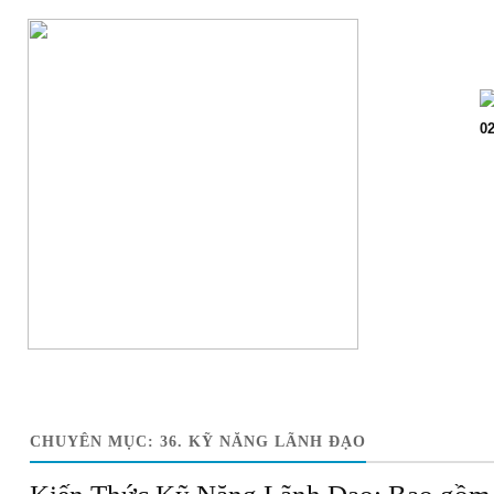
Trang chủ
Giớ
02
CHUYÊN MỤC:
36. KỸ NĂNG LÃNH ĐẠO