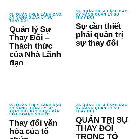
09. QUẢN TRỊ & LÃNH ĐẠO
,
09. QUẢN TRỊ & LÃNH ĐẠO
KỸ NĂNG QUẢN LÝ SỰ
,
KỸ NĂNG QUẢN LÝ SỰ
THAY ĐỔI
THAY ĐỔI
Sự cần thiết
Quản lý Sự
phải quản trị
Thay Đổi –
sự thay đổi
Thách thức
của Nhà Lãnh
đạo
09. QUẢN TRỊ & LÃNH ĐẠO
09. QUẢN TRỊ & LÃNH ĐẠO
,
,
KỸ NĂNG QUẢN LÝ SỰ
KỸ NĂNG QUẢN LÝ SỰ
THAY ĐỔI
XÂY DỰNG VĂN
THAY ĐỔI
,
HÓA DOANH NGHIỆP
QUẢN TRỊ SỰ
Thay đổi văn
THAY ĐỔI
hóa của tổ
TRONG TỔ