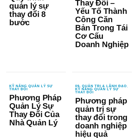
Thay Đổi –
quản lý sự
Yếu Tố Thành
thay đổi 8
Công Căn
bước
Bản Trong Tái
Cơ Cấu
Doanh Nghiệp
KỸ NĂNG QUẢN LÝ SỰ
09. QUẢN TRỊ & LÃNH ĐẠO
,
THAY ĐỔI
KỸ NĂNG QUẢN LÝ SỰ
THAY ĐỔI
Phương Pháp
Phương pháp
Quản Lý Sự
quản trị sự
Thay Đổi Của
thay đổi trong
Nhà Quản Lý
doanh nghiệp
hiệu quả