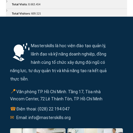
Total Visits:
8.663.454
Total Visitors:
609.521
Thông tin và điều hướng cuối trang Maste
Masterskills là học viện đào tạo quản lý,
lãnh đạo và kỹ năng doanh nghiệp, đồng
hành cùng tổ chức xây dựng đội ngũ có
năng lực, tư duy quản trị và khả năng tạo ra kết quả
thực tiễn.
📍
Văn phòng TP. Hồ Chí Minh. Tầng 17, Tòa nhà
Vincom Center, 72 Lê Thành Tôn, TP. Hồ Chí Minh
☎
Điện thoại: (028) 22 194 047
✉
Email: info@masterskills.org