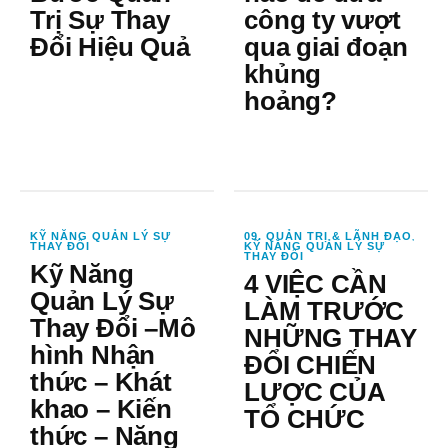
Trị Sự Thay
công ty vượt
Đổi Hiệu Quả
qua giai đoạn
khủng
hoảng?
KỸ NĂNG QUẢN LÝ SỰ
09. QUẢN TRỊ & LÃNH ĐẠO
,
THAY ĐỔI
KỸ NĂNG QUẢN LÝ SỰ
THAY ĐỔI
Kỹ Năng
4 VIỆC CẦN
Quản Lý Sự
LÀM TRƯỚC
Thay Đổi –Mô
NHỮNG THAY
hình Nhận
ĐỔI CHIẾN
thức – Khát
LƯỢC CỦA
khao – Kiến
TỔ CHỨC
thức – Năng