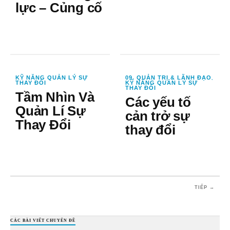
lực – Củng cố
KỸ NĂNG QUẢN LÝ SỰ
09. QUẢN TRỊ & LÃNH ĐẠO
,
THAY ĐỔI
KỸ NĂNG QUẢN LÝ SỰ
THAY ĐỔI
Tầm Nhìn Và
Các yếu tố
Quản Lí Sự
cản trở sự
Thay Đổi
thay đổi
TIẾP →
CÁC BÀI VIẾT CHUYÊN ĐỀ