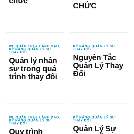
chức
CHỨC
09. QUẢN TRỊ & LÃNH ĐẠO
KỸ NĂNG QUẢN LÝ SỰ
,
KỸ NĂNG QUẢN LÝ SỰ
THAY ĐỔI
THAY ĐỔI
Nguyên Tắc
Quản lý nhân
Quản Lý Thay
sự trong quá
Đổi
trình thay đổi
09. QUẢN TRỊ & LÃNH ĐẠO
KỸ NĂNG QUẢN LÝ SỰ
,
KỸ NĂNG QUẢN LÝ SỰ
THAY ĐỔI
THAY ĐỔI
Quản Lý Sự
Quy trình