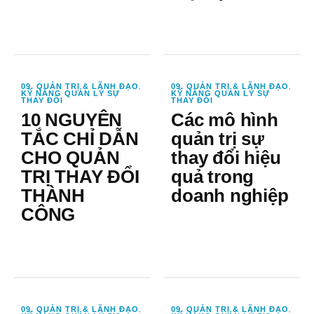
09. QUẢN TRỊ & LÃNH ĐẠO
09. QUẢN TRỊ & LÃNH ĐẠO
,
,
KỸ NĂNG QUẢN LÝ SỰ
KỸ NĂNG QUẢN LÝ SỰ
THAY ĐỔI
THAY ĐỔI
10 NGUYÊN
Các mô hình
TẮC CHỈ DẪN
quản trị sự
CHO QUẢN
thay đổi hiệu
TRỊ THAY ĐỔI
quả trong
THÀNH
doanh nghiệp
CÔNG
09. QUẢN TRỊ & LÃNH ĐẠO
09. QUẢN TRỊ & LÃNH ĐẠO
,
,