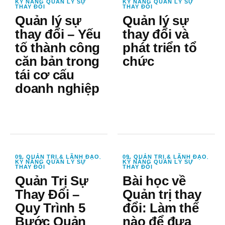
KỸ NĂNG QUẢN LÝ SỰ
KỸ NĂNG QUẢN LÝ SỰ
THAY ĐỔI
THAY ĐỔI
Quản lý sự
Quản lý sự
thay đổi – Yếu
thay đổi và
tố thành công
phát triển tổ
căn bản trong
chức
tái cơ cấu
doanh nghiệp
09. QUẢN TRỊ & LÃNH ĐẠO
09. QUẢN TRỊ & LÃNH ĐẠO
,
,
KỸ NĂNG QUẢN LÝ SỰ
KỸ NĂNG QUẢN LÝ SỰ
THAY ĐỔI
THAY ĐỔI
Quản Trị Sự
Bài học về
Thay Đổi –
Quản trị thay
Quy Trình 5
đổi: Làm thế
Bước Quản
nào để đưa