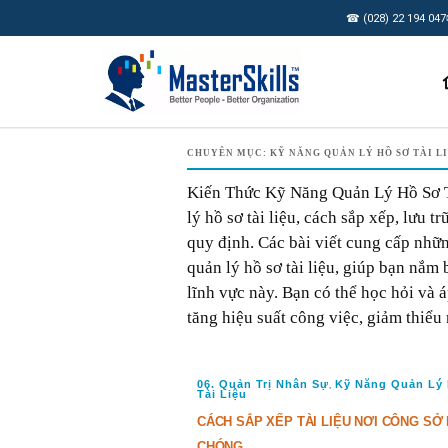
☎ (028) 22 194 047
CHUYÊN MỤC:
KỸ NĂNG QUẢN LÝ HỒ SƠ TÀI L
Kiến Thức Kỹ Năng Quản Lý Hồ Sơ Tà
lý hồ sơ tài liệu, cách sắp xếp, lưu t
quy định. Các bài viết cung cấp nhữ
quản lý hồ sơ tài liệu, giúp bạn nắm
lĩnh vực này. Bạn có thể học hỏi và 
tăng hiệu suất công việc, giảm thiểu 
06. Quản Trị Nhân Sự
Kỹ Năng Quản Lý
,
Tài Liệu
CÁCH SẮP XẾP TÀI LIỆU NƠI CÔNG SỞ
CHÓNG