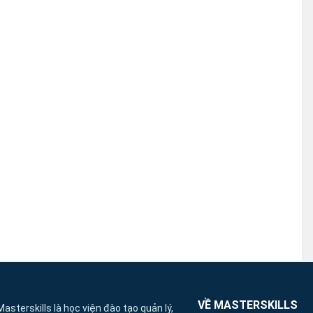
VỀ MASTERSKILLS
Masterskills là học viện đào tạo quản lý,