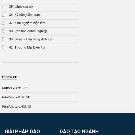
35. Lãnh đạo nữ
36. Kỹ năng lãnh đạo
37. Kinh nghiệm việc làm
38. Văn hóa doanh nghiệp
39. Sales – Bán hàng đỉnh cao
41. Thương Mại Điện Tử
THỐNG KÊ
Today's Visits:
1.575
Total Visits:
8.663.311
Total Visitors:
609.453
GIẢI PHÁP ĐÀO
ĐÀO TẠO NGÀNH