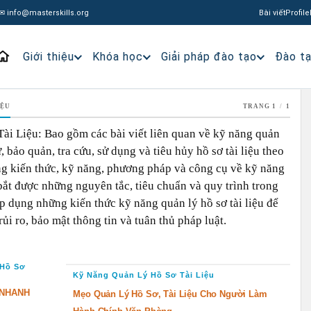
✉ info@masterskills.org
Bài viết
Profile
Giới thiệu
Khóa học
Giải pháp đào tạo
Đào t
IỆU
TRANG 1
/
1
i Liệu: Bao gồm các bài viết liên quan về kỹ năng quản
rữ, bảo quản, tra cứu, sử dụng và tiêu hủy hồ sơ tài liệu theo
ng kiến thức, kỹ năng, phương pháp và công cụ về kỹ năng
 bắt được những nguyên tắc, tiêu chuẩn và quy trình trong
áp dụng những kiến thức kỹ năng quản lý hồ sơ tài liệu để
rủi ro, bảo mật thông tin và tuân thủ pháp luật.
 Hồ Sơ
Kỹ Năng Quản Lý Hồ Sơ Tài Liệu
 NHANH
Mẹo Quản Lý Hồ Sơ, Tài Liệu Cho Người Làm