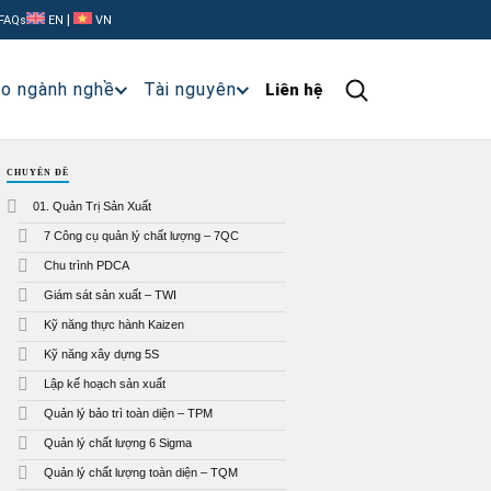
|
FAQs
EN
VN
ạo ngành nghề
Tài nguyên
Liên hệ
CHUYÊN ĐỀ
01. Quản Trị Sản Xuất
7 Công cụ quản lý chất lượng – 7QC
Chu trình PDCA
Giám sát sản xuất – TWI
Kỹ năng thực hành Kaizen
Kỹ năng xây dựng 5S
Lập kế hoạch sản xuất
Quản lý bảo trì toàn diện – TPM
Quản lý chất lượng 6 Sigma
Quản lý chất lượng toàn diện – TQM