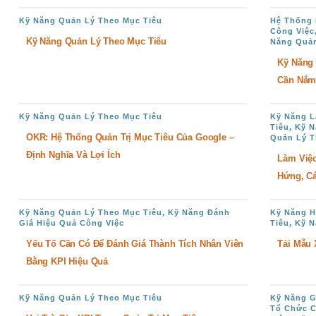
Kỹ Năng Quản Lý Theo Mục Tiêu
Hệ Thống 
Công Việc
Kỹ Năng Quản Lý Theo Mục Tiêu
Năng Quản
Kỹ Năng 
Cần Nắm
Kỹ Năng Quản Lý Theo Mục Tiêu
Kỹ Năng L
,
Tiêu
Kỹ N
OKR: Hệ Thống Quản Trị Mục Tiêu Của Google –
Quản Lý T
Định Nghĩa Và Lợi Ích
Làm Việc
Hứng, C
,
Kỹ Năng Quản Lý Theo Mục Tiêu
Kỹ Năng Đánh
Kỹ Năng 
,
Giá Hiệu Quả Công Việc
Tiêu
Kỹ N
Yếu Tố Cần Có Để Đánh Giá Thành Tích Nhân Viên
Tải Mẫu 
Bằng KPI Hiệu Quả
Kỹ Năng Quản Lý Theo Mục Tiêu
Kỹ Năng G
Tổ Chức C