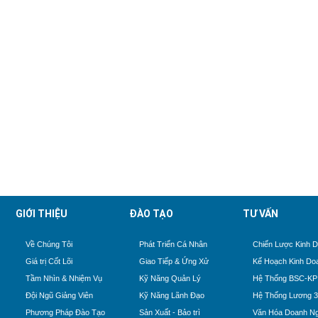
GIỚI THIỆU
ĐÀO TẠO
TƯ VẤN
Về Chúng Tôi
Phát Triển Cá Nhân
Chiến Lược Kinh 
Giá trị Cốt Lõi
Giao Tiếp & Ứng Xử
Kế Hoạch Kinh Do
Tầm Nhìn & Nhiệm Vụ
Kỹ Năng Quản Lý
Hệ Thống BSC-KP
Đội Ngũ Giảng Viên
Kỹ Năng Lãnh Đạo
Hệ Thống Lương 
Phương Pháp Đào Tạo
Sản Xuất - Bảo trì
Văn Hóa Doanh Ng