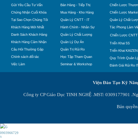
Gửi Yêu Cầu Tư Vấn
Bán Hàng - Tiếp Thị
Chiến Lược Thươn
Chứng Nhận Cuối Khóa
Mua Hàng - Kho Hàng
Chiến Lược Market
Tại Sao Chọn Chúng Tôi
Quản Lý CNTT - IT
Quản Lý Chất Lượ
Khách Hàng Mới Nhất
Hành Chính - Nhân Sự
Tác Phong Làm Vi
Danh Sách Khách Hàng
Quản Lý Chất Lượng
Chiến Lược CNTT
Khách Hàng Cảm Nhận
Quản Lý Dự Án
Triển Khai 5S
Câu Hỏi Thường Gặp
Quản Trị Rủi Ro
Triển Khai KAIZEN
Chính sách đối tác
Học Tập Tham Quan
Quy Trình Quản Lý
Việc Làm
Seminar & Workshop
Đánh Giá Rủi Ro I
Viện Đào Tạo Kỹ Nă
Công ty CP Giáo Dục TINH NGHỆ .MST: 0309177901 .Ngày
Bản quyền 
0903966729
1