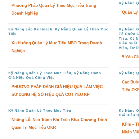
Kỹ Năng Q
Phương Pháp Quản Lý Theo Mục Tiêu Trong
Quản Lý
Doanh Nghiệp
,
Kỹ Năng Lập Kế Hoạch
Kỹ Năng Quản Lý Theo Mục
Kỹ Năng G
Tiêu
Tổ Chức C
,
Tiêu
Kỹ N
Xu Hướng Quản Lý Mục Tiêu MBO Trong Doanh
Hiệu Suất
,
Viên
Tư D
Nghiệp
5 Yêu Cầ
,
Kỹ Năng Quản Lý Theo Mục Tiêu
Kỹ Năng Đánh
Kỹ Năng Q
Giá Hiệu Quả Công Việc
Các Bướ
PHƯƠNG PHÁP ĐÁNH GIÁ HIỆU QUẢ LÀM VIỆC
Tiêu OK
SỬ DỤNG HỆ SỐ HIỆU QUẢ CỐT YẾU KPI
Kỹ Năng Quản Lý Theo Mục Tiêu
Kỹ Năng Q
Giá Hiệu 
Những Lỗi Nên Tránh Khi Triển Khai Chương Trình
KPIs – T
Quản Trị Mục Tiêu OKR
Nhân Vi