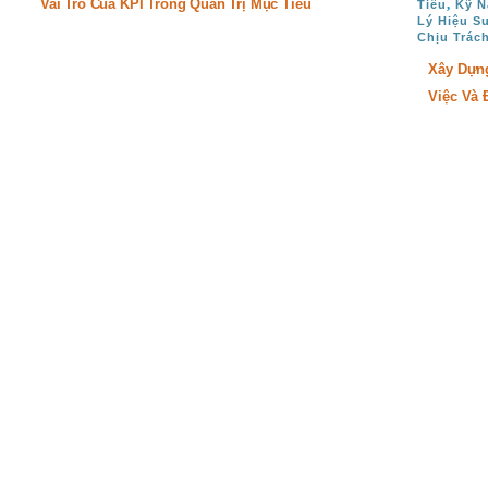
Vai Trò Của KPI Trong Quản Trị Mục Tiêu
,
Tiêu
Kỹ N
Lý Hiệu S
Chịu Trác
Xây Dựng
Việc Và 