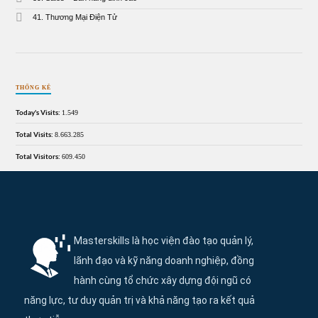
41. Thương Mại Điện Tử
THỐNG KÊ
Today's Visits:
1.549
Total Visits:
8.663.285
Total Visitors:
609.450
Thông tin và điều hướng cuối trang Maste
Masterskills là học viện đào tạo quản lý,
lãnh đạo và kỹ năng doanh nghiệp, đồng
hành cùng tổ chức xây dựng đội ngũ có
năng lực, tư duy quản trị và khả năng tạo ra kết quả