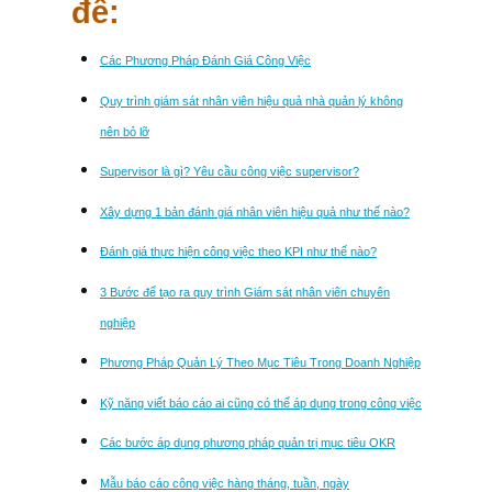
đề:
Các Phương Pháp Đánh Giá Công Việc
Quy trình giám sát nhân viên hiệu quả nhà quản lý không
nên bỏ lỡ
Supervisor là gì? Yêu cầu công việc supervisor?
Xây dựng 1 bản đánh giá nhân viên hiệu quả như thế nào?
Đánh giá thực hiện công việc theo KPI như thế nào?
3 Bước để tạo ra quy trình Giám sát nhân viên chuyên
nghiệp
Phương Pháp Quản Lý Theo Mục Tiêu Trong Doanh Nghiệp
Kỹ năng viết báo cáo ai cũng có thể áp dụng trong công việc
Các bước áp dụng phương pháp quản trị mục tiêu OKR
Mẫu báo cáo công việc hàng tháng, tuần, ngày