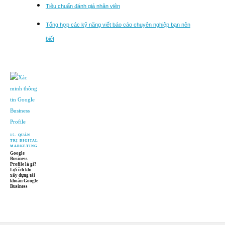
Tiêu chuẩn đánh giá nhân viên
Tổng hợp các kỹ năng viết báo cáo chuyên nghiệp bạn nên
biết
15. QUẢN
TRỊ DIGITAL
MARKETING
Google
Business
Profile là gì?
Lợi ích khi
xây dựng tài
khoản Google
Business