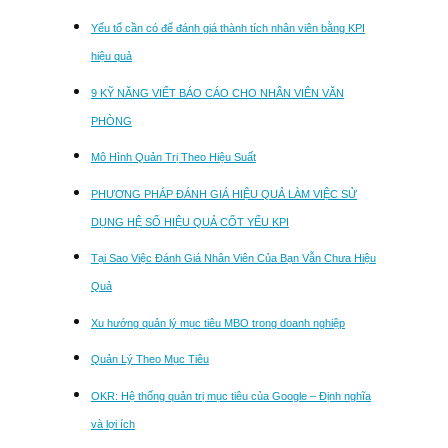
Yếu tố cần có để đánh giá thành tích nhân viên bằng KPI
hiệu quả
9 KỸ NĂNG VIẾT BÁO CÁO CHO NHÂN VIÊN VĂN
PHÒNG
Mô Hình Quản Trị Theo Hiệu Suất
PHƯƠNG PHÁP ĐÁNH GIÁ HIỆU QUẢ LÀM VIỆC SỬ
DỤNG HỆ SỐ HIỆU QUẢ CỐT YẾU KPI
Tại Sao Việc Đánh Giá Nhân Viên Của Bạn Vẫn Chưa Hiệu
Quả
Xu hướng quản lý mục tiêu MBO trong doanh nghiệp
Quản Lý Theo Mục Tiêu
OKR: Hệ thống quản trị mục tiêu của Google – Định nghĩa
và lợi ích