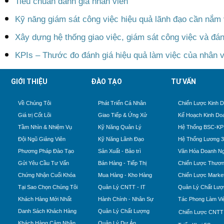
Tiêu chuẩn đánh giá nhân viên
Kỹ năng giám sát công việc hiệu quả lãnh đạo cần nắm
Xây dựng hệ thống giao việc, giám sát công việc và đán
KPIs – Thước đo đánh giá hiệu quả làm việc của nhân v
GIỚI THIỆU
ĐÀO TẠO
TƯ VẤN
Về Chúng Tôi
Phát Triển Cá Nhân
Chiến Lược Kinh 
Giá trị Cốt Lõi
Giao Tiếp & Ứng Xử
Kế Hoạch Kinh Do
Tầm Nhìn & Nhiệm Vụ
Kỹ Năng Quản Lý
Hệ Thống BSC-KP
Đội Ngũ Giảng Viên
Kỹ Năng Lãnh Đạo
Hệ Thống Lương 
Phương Pháp Đào Tạo
Sản Xuất - Bảo trì
Văn Hóa Doanh Ng
Gửi Yêu Cầu Tư Vấn
Bán Hàng - Tiếp Thị
Chiến Lược Thươn
Chứng Nhận Cuối Khóa
Mua Hàng - Kho Hàng
Chiến Lược Market
Tại Sao Chọn Chúng Tôi
Quản Lý CNTT - IT
Quản Lý Chất Lượ
Khách Hàng Mới Nhất
Hành Chính - Nhân Sự
Tác Phong Làm Vi
Danh Sách Khách Hàng
Quản Lý Chất Lượng
Chiến Lược CNTT
Khách Hàng Cảm Nhận
Quản Lý Dự Án