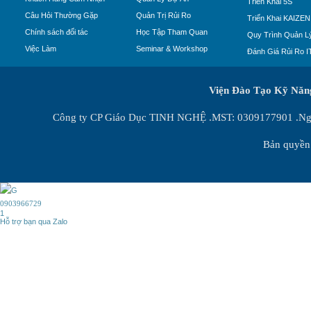
Triển Khai 5S
Câu Hỏi Thường Gặp
Quản Trị Rủi Ro
Triển Khai KAIZEN
Chính sách đối tác
Học Tập Tham Quan
Quy Trình Quản Lý
Việc Làm
Seminar & Workshop
Đánh Giá Rủi Ro I
Viện Đào Tạo Kỹ Nă
Công ty CP Giáo Dục TINH NGHỆ .MST: 0309177901 .Ngày
Bản quyền 
0903966729
1
Hỗ trợ bạn qua Zalo