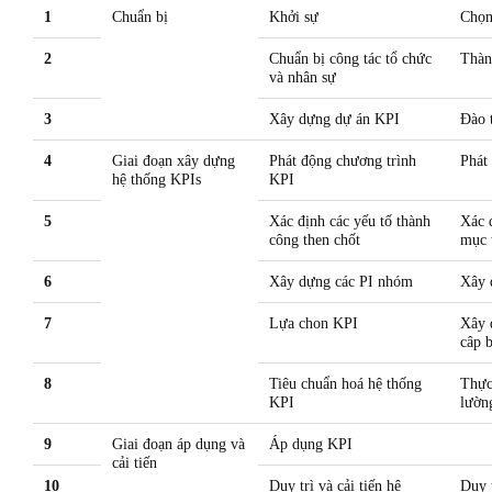
1
Chuẩn bị
Khởi sự
Chọn
2
Chuẩn bị công tác tổ chức
Thàn
và nhân sự
3
Xây dựng dự án KPI
Đào 
4
Giai đoạn xây dựng
Phát động chương trình
Phát
hệ thống KPIs
KPI
5
Xác định các yếu tố thành
Xác 
công then chốt
mục 
6
Xây dựng các PI nhóm
Xây 
7
Lựa chon KPI
Xây 
câp 
8
Tiêu chuẩn hoá hệ thống
Thực
KPI
lường
9
Giai đoạn áp dụng và
Áp dụng KPI
cải tiến
10
Duy trì và cải tiến hệ
Duy t