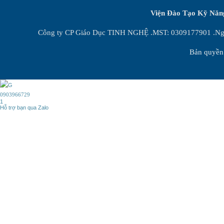
Viện Đào Tạo Kỹ Nă
Công ty CP Giáo Dục TINH NGHỆ .MST: 0309177901 .Ngày
Bản quyền 
0903966729
1
Hỗ trợ bạn qua Zalo