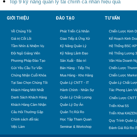
Top 9 kỹ năng quản lý tài chính cá nhân hiệu quả
GIỚI THIỆU
ĐÀO TẠO
TƯ VẤN
Về Chúng Tôi
Phát Triển Cá Nhân
Chiến Lược Kinh 
Giá trị Cốt Lõi
Giao Tiếp & Ứng Xử
Kế Hoạch Kinh Do
Tầm Nhìn & Nhiệm Vụ
Kỹ Năng Quản Lý
Hệ Thống BSC-KP
Đội Ngũ Giảng Viên
Kỹ Năng Lãnh Đạo
Hệ Thống Lương 
Phương Pháp Đào Tạo
Sản Xuất - Bảo trì
Văn Hóa Doanh Ng
Gửi Yêu Cầu Tư Vấn
Bán Hàng - Tiếp Thị
Chiến Lược Thươn
Chứng Nhận Cuối Khóa
Mua Hàng - Kho Hàng
Chiến Lược Market
Tại Sao Chọn Chúng Tôi
Quản Lý CNTT - IT
Quản Lý Chất Lượ
Khách Hàng Mới Nhất
Hành Chính - Nhân Sự
Tác Phong Làm Vi
Danh Sách Khách Hàng
Quản Lý Chất Lượng
Chiến Lược CNTT
Khách Hàng Cảm Nhận
Quản Lý Dự Án
Triển Khai 5S
Câu Hỏi Thường Gặp
Quản Trị Rủi Ro
Triển Khai KAIZEN
Chính sách đối tác
Học Tập Tham Quan
Quy Trình Quản Lý
Việc Làm
Seminar & Workshop
Đánh Giá Rủi Ro I