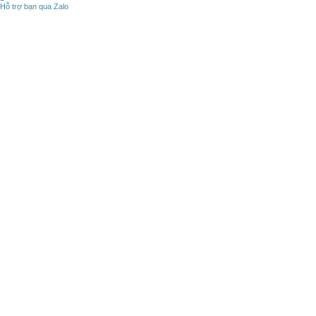
Hỗ trợ bạn qua Zalo