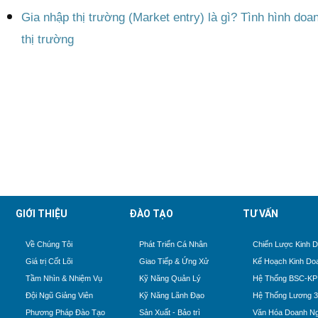
Gia nhập thị trường (Market entry) là gì? Tình hình doa
thị trường
GIỚI THIỆU
ĐÀO TẠO
TƯ VẤN
Về Chúng Tôi
Phát Triển Cá Nhân
Chiến Lược Kinh 
Giá trị Cốt Lõi
Giao Tiếp & Ứng Xử
Kế Hoạch Kinh Do
Tầm Nhìn & Nhiệm Vụ
Kỹ Năng Quản Lý
Hệ Thống BSC-KP
Đội Ngũ Giảng Viên
Kỹ Năng Lãnh Đạo
Hệ Thống Lương 
Phương Pháp Đào Tạo
Sản Xuất - Bảo trì
Văn Hóa Doanh Ng