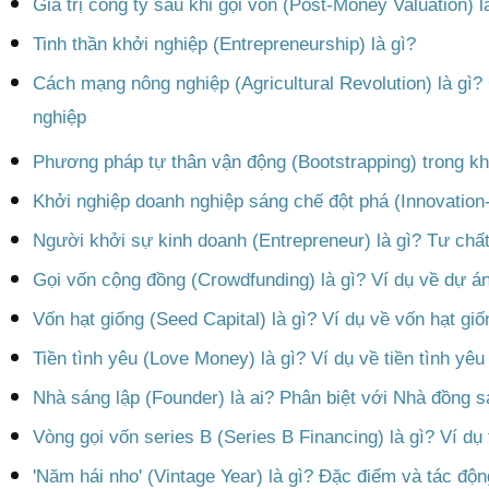
Giá trị công ty sau khi gọi vốn (Post-Money Valuation) l
Tinh thần khởi nghiệp (Entrepreneurship) là gì?
Cách mạng nông nghiệp (Agricultural Revolution) là gì
nghiệp
Phương pháp tự thân vận động (Bootstrapping) trong khở
Khởi nghiệp doanh nghiệp sáng chế đột phá (Innovation-
Người khởi sự kinh doanh (Entrepreneur) là gì? Tư chất
Gọi vốn cộng đồng (Crowdfunding) là gì? Ví dụ về dự á
Vốn hạt giống (Seed Capital) là gì? Ví dụ về vốn hạt giố
Tiền tình yêu (Love Money) là gì? Ví dụ về tiền tình yêu
Nhà sáng lập (Founder) là ai? Phân biệt với Nhà đồng s
Vòng gọi vốn series B (Series B Financing) là gì? Ví dụ
'Năm hái nho' (Vintage Year) là gì? Đặc điểm và tác độn