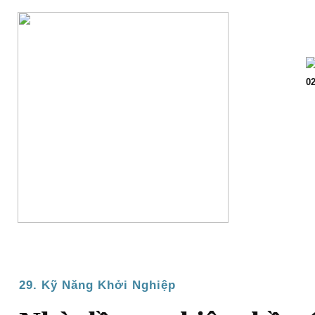
Trang chủ
Giớ
02
29. Kỹ Năng Khởi Nghiệp