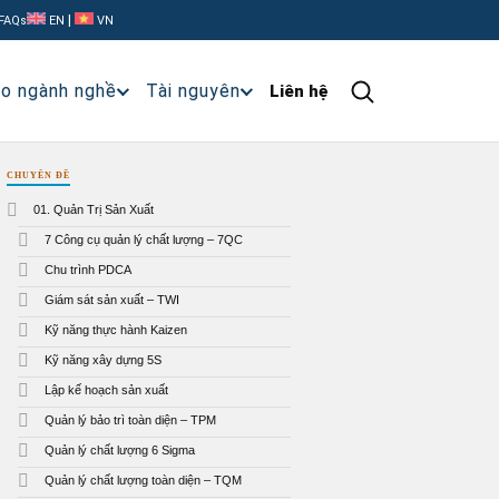
|
FAQs
EN
VN
ạo ngành nghề
Tài nguyên
Liên hệ
CHUYÊN ĐỀ
01. Quản Trị Sản Xuất
7 Công cụ quản lý chất lượng – 7QC
Chu trình PDCA
Giám sát sản xuất – TWI
Kỹ năng thực hành Kaizen
Kỹ năng xây dựng 5S
Lập kế hoạch sản xuất
Quản lý bảo trì toàn diện – TPM
Quản lý chất lượng 6 Sigma
Quản lý chất lượng toàn diện – TQM