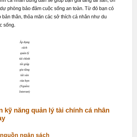
hính cá nhân đúng đắn sẽ giúp bạn gia tăng tài sản, ổn
n dự phòng bảo đảm cuộc sống an toàn. Từ đó bạn có
 bản thân, thỏa mãn các sở thích cá nhân như du
c sống.
Áp dụng
cách
quản lý
tài chính
tốt giúp
gia tăng
tài sản
của bạn
(Nguồn:
Internet)
n kỹ năng quản lý tài chính cá nhân
ày
h nguồn ngân sách