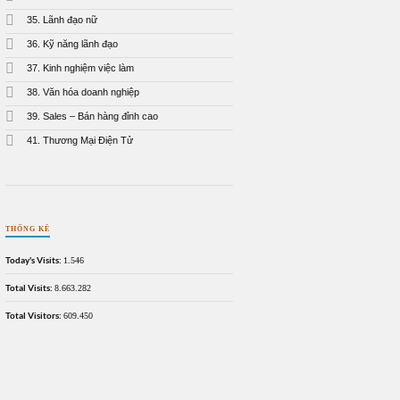
35. Lãnh đạo nữ
36. Kỹ năng lãnh đạo
37. Kinh nghiệm việc làm
38. Văn hóa doanh nghiệp
39. Sales – Bán hàng đỉnh cao
41. Thương Mại Điện Tử
THỐNG KÊ
Today's Visits:
1.546
Total Visits:
8.663.282
Total Visitors:
609.450