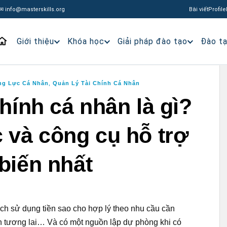
✉ info@masterskills.org
Bài viết
Profile
Giới thiệu
Khóa học
Giải pháp đào tạo
Đào t
ăng Lực Cá Nhân
Quản Lý Tài Chính Cá Nhân
,
chính cá nhân là gì?
 và công cụ hỗ trợ
biến nhất
ách sử dụng tiền sao cho hợp lý theo nhu cầu cần
ịnh tương lai… Và có một nguồn lập dự phòng khi có