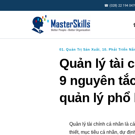
☎ (028) 22 194 047
01. Quản Trị Sản Xuất
10. Phát Triển N
,
Quản lý tài 
9 nguyên tắc
quản lý phổ 
Quản lý tài chính cá nhân là c
thiết, mục tiêu cá nhân, dự đ