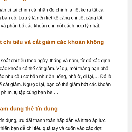
ản trị tài chính cá nhân đó chính là liệt kê ra tất cả
ạn có. Lưu ý là nên liệt kê càng chi tiết càng tốt.
 và phân bổ các khoản chi một cách hợp lý nhất.
t chi tiêu và cắt giảm các khoản không
soát chi tiêu theo ngày, tháng và năm, từ đó xác định
 các khoản có thể cắt giảm. Ví dụ, mỗi tháng bạn phải
các nhu cầu cơ bản như ăn uống, nhà ở, đi lại,… Đó là
ể cắt giảm. Ngược lại, bạn có thể giảm bớt các khoản
m phim, tụ tập cùng bạn bè,…
lạm dụng thẻ tín dụng
ín dụng, ưu đãi thanh toán hấp dẫn và ít tạo áp lực
khiến bạn dễ chi tiêu quá tay và cuốn vào các đợt