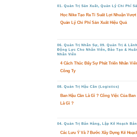
,
01. Quản Trị Sản Xuất
Quản Lý Chi Phí S
Học Nike Tạo Ra Tỉ Suất Lợi Nhuận Vượt
Quản Lý Chi Phí Sản Xuất Hiệu Quả
,
06. Quản Trị Nhân Sự
09. Quản Trị & Lãn
,
Động Lực Cho Nhân Viên
Đào Tạo & Huấ
Nhân Viên
4 Cách Thúc Đẩy Sự Phát Triển Nhân Viên
Công Ty
08. Quản Trị Hậu Cần (Logistics)
Ban Hậu Cần Là Gì ? Công Việc Của Ban
Là Gì ?
,
04. Quản Trị Bán Hàng
Lập Kế Hoạch Bá
Các Lưu Ý Và 7 Bước Xây Dựng Kế Hoạc