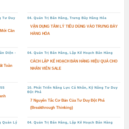
,
g Tư Duy
04. Quản Trị Bán Hàng
Trưng Bày Hàng Hóa
VẬN DỤNG TÂM LÝ TIÊU DÙNG VÀO TRƯNG BÀY
 Mới Cần
HÀNG HÓA
,
àn Diện -
04. Quản Trị Bán Hàng
Lập Kế Hoạch Bán Hàng
CÁCH LẬP KẾ HOẠCH BÁN HÀNG HIỆU QUẢ CHO
ất Toàn
NHÂN VIÊN SALE
,
 5S
10. Phát Triển Năng Lực Cá Nhân
Kỹ Năng Tư Duy
Đột Phá
anh
7 Nguyên Tắc Cơ Bản Của Tư Duy Đột Phá
(Breakthrough Thinking)
,
g Quản Lý
04. Quản Trị Bán Hàng
Lập Kế Hoạch Bán Hàng