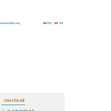
g ký
Tài nguyên
Liên hệ
asterskills.org
EN |
VN
CHUYÊN ĐỀ
01. Quản Trị Sản Xuất