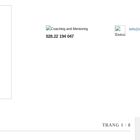
Trang chủ
Giới thiệu
Đào tạo
Tư vấn
Khách hàng
Đăn
info@m
028.22 194 047
TRANG 1
/
8