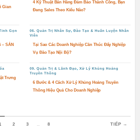
4 Kỹ Thuật Bán Hàng Đảm Bảo Thành Công, Bạn
i Gian
Đang Sales Theo Kiểu Nào?
,
 Tinh Gọn
06. Quản Trị Nhân Sự
Đào Tạo & Huấn Luyện Nhân
Viên
 – SẢN
Tại Sao Các Doanh Nghiệp Cần Thúc Đẩy Nghiệp
Vụ Đào Tạo Nội Bộ?
,
óa
09. Quản Trị & Lãnh Đạo
Xử Lý Khủng Hoảng
Truyền Thông
ật Trưng
6 Bước & 4 Cách Xử Lý Khủng Hoảng Truyền
Thông Hiệu Quả Cho Doanh Nghiệp
...
1
2
3
8
TIẾP →