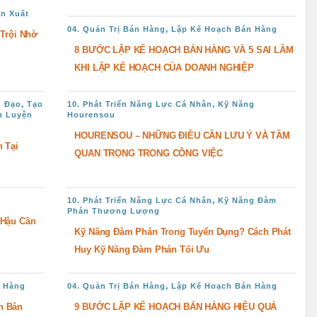
ản Xuất
,
04. Quản Trị Bán Hàng
Lập Kế Hoạch Bán Hàng
 Trội Nhờ
8 BƯỚC LẬP KẾ HOẠCH BÁN HÀNG VÀ 5 SAI LẦM
KHI LẬP KẾ HOẠCH CỦA DOANH NGHIỆP
,
,
h Đạo
Tạo
10. Phát Triển Năng Lực Cá Nhân
Kỹ Năng
n Luyện
Hourensou
HOURENSOU – NHỮNG ĐIỀU CẦN LƯU Ý VÀ TẦM
 Tại
QUAN TRỌNG TRONG CÔNG VIỆC
,
10. Phát Triển Năng Lực Cá Nhân
Kỹ Năng Đàm
Phán Thương Lượng
 Hậu Cần
Kỹ Năng Đàm Phán Trong Tuyển Dụng? Cách Phát
Huy Kỹ Năng Đàm Phán Tối Ưu
,
n Hàng
04. Quản Trị Bán Hàng
Lập Kế Hoạch Bán Hàng
h Bán
9 BƯỚC LẬP KẾ HOẠCH BÁN HÀNG HIỆU QUẢ