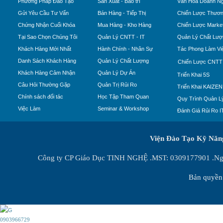
Phương Pháp Đào Tạo
Sản Xuất - Bảo trì
Văn Hóa Doanh Ng
Gửi Yêu Cầu Tư Vấn
Bán Hàng - Tiếp Thị
Chiến Lược Thươn
Chứng Nhận Cuối Khóa
Mua Hàng - Kho Hàng
Chiến Lược Market
Tại Sao Chọn Chúng Tôi
Quản Lý CNTT - IT
Quản Lý Chất Lượ
Khách Hàng Mới Nhất
Hành Chính - Nhân Sự
Tác Phong Làm Vi
Danh Sách Khách Hàng
Quản Lý Chất Lượng
Chiến Lược CNTT
Khách Hàng Cảm Nhận
Quản Lý Dự Án
Triển Khai 5S
Câu Hỏi Thường Gặp
Quản Trị Rủi Ro
Triển Khai KAIZEN
Chính sách đối tác
Học Tập Tham Quan
Quy Trình Quản Lý
Việc Làm
Seminar & Workshop
Đánh Giá Rủi Ro I
Viện Đào Tạo Kỹ Nă
Công ty CP Giáo Dục TINH NGHỆ .MST: 0309177901 .Ngày
Bản quyền 
0903966729