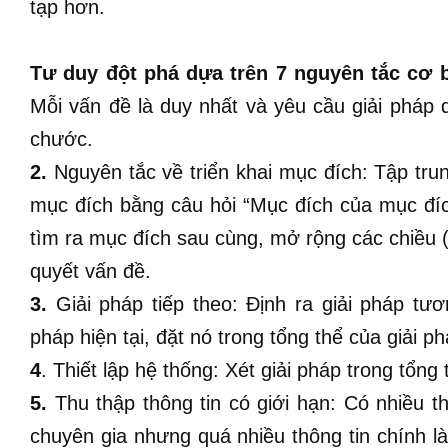
tạp hơn.
Tư duy đột phá dựa trên 7 nguyên tắc cơ 
Mỗi vấn đề là duy nhất và yêu cầu giải pháp d
chước.
2.
Nguyên tắc về triển khai mục đích: Tập trun
mục đích bằng câu hỏi “Mục đích của mục đíc
tìm ra mục đích sau cùng, mở rộng các chiều (k
quyết vấn đề.
3.
Giải pháp tiếp theo: Định ra giải pháp tươ
pháp hiện tại, đặt nó trong tổng thể của giải p
4
. Thiết lập hệ thống: Xét giải pháp trong tổng 
5.
Thu thập thông tin có giới hạn: Có nhiều t
chuyên gia nhưng quá nhiều thông tin chính 