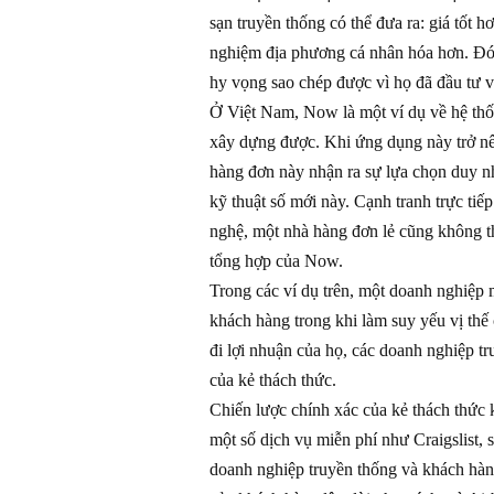
sạn truyền thống có thể đưa ra: giá tốt 
nghiệm địa phương cá nhân hóa hơn. Đó
hy vọng sao chép được vì họ đã đầu tư v
Ở Việt Nam, Now là một ví dụ về hệ thố
xây dựng được. Khi ứng dụng này trở nê
hàng đơn này nhận ra sự lựa chọn duy nh
kỹ thuật số mới này. Cạnh tranh trực tiế
nghệ, một nhà hàng đơn lẻ cũng không t
tổng hợp của Now.
Trong các ví dụ trên, một doanh nghiệp m
khách hàng trong khi làm suy yếu vị thế
đi lợi nhuận của họ, các doanh nghiệp tr
của kẻ thách thức.
Chiến lược chính xác của kẻ thách thức k
một số dịch vụ miễn phí như Craigslist
doanh nghiệp truyền thống và khách hàn