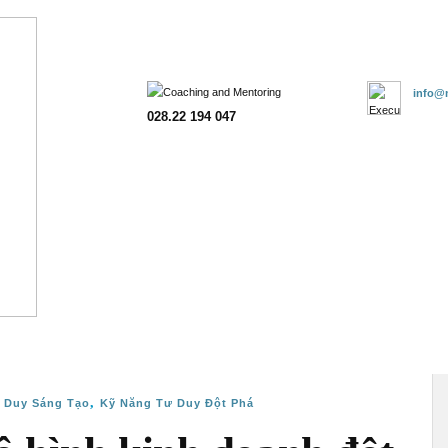
Trang chủ
Giới thiệu
Đào tạo
Tư vấn
Khách hàng
Đăn
info@m
028.22 194 047
,
 Duy Sáng Tạo
Kỹ Năng Tư Duy Đột Phá