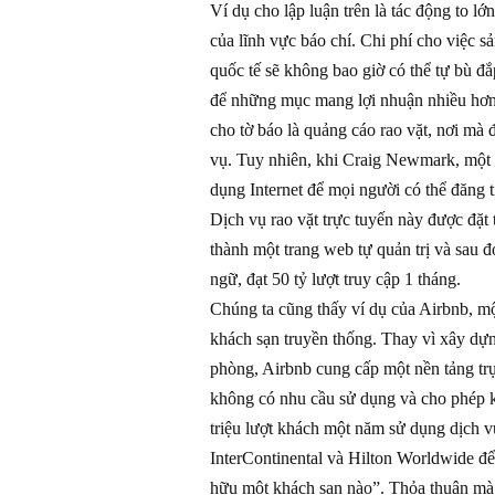
Ví dụ cho lập luận trên là tác động to lớ
của lĩnh vực báo chí. Chi phí cho việc s
quốc tế sẽ không bao giờ có thể tự bù đ
để những mục mang lợi nhuận nhiều hơn c
cho tờ báo là quảng cáo rao vặt, nơi mà 
vụ. Tuy nhiên, khi Craig Newmark, một 
dụng Internet để mọi người có thể đăng t
Dịch vụ rao vặt trực tuyến này được đặt 
thành một trang web tự quản trị và sau 
ngữ, đạt 50 tỷ lượt truy cập 1 tháng.
Chúng ta cũng thấy ví dụ của Airbnb, mộ
khách sạn truyền thống. Thay vì xây dự
phòng, Airbnb cung cấp một nền tảng trự
không có nhu cầu sử dụng và cho phép k
triệu lượt khách một năm sử dụng dịch vụ
InterContinental và Hilton Worldwide để
hữu một khách sạn nào”. Thỏa thuận mà 