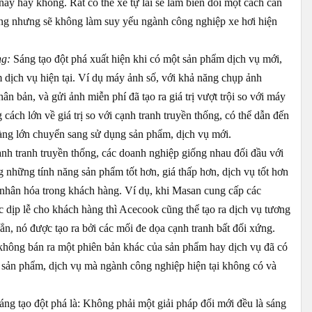
ay hay không. Rất có thể xe tự lái sẽ làm biến đổi một cách căn
hưng nhưng sẽ không làm suy yếu ngành công nghiệp xe hơi hiện
ng:
Sáng tạo đột phá xuất hiện khi có một sản phẩm dịch vụ mới,
dịch vụ hiện tại. Ví dụ máy ảnh số, với khả năng chụp ảnh
ân bản, và gửi ảnh miễn phí đã tạo ra giá trị vượt trội so với máy
cách lớn về giá trị so với cạnh tranh truyền thống, có thể dẫn đến
àng lớn chuyển sang sử dụng sản phẩm, dịch vụ mới.
ạnh tranh truyền thống, các doanh nghiệp giống nhau đối đầu với
 những tính năng sản phẩm tốt hơn, giá thấp hơn, dịch vụ tốt hơn
á nhân hóa trong khách hàng. Ví dụ, khi Masan cung cấp các
 dịp lễ cho khách hàng thì Acecook cũng thể tạo ra dịch vụ tương
hẳn, nó được tạo ra bởi các mối đe dọa cạnh tranh bất đối xứng.
không bán ra một phiên bản khác của sản phẩm hay dịch vụ đã có
sản phẩm, dịch vụ mà ngành công nghiệp hiện tại không có và
sáng tạo đột phá là: Không phải một giải pháp đổi mới đều là sáng