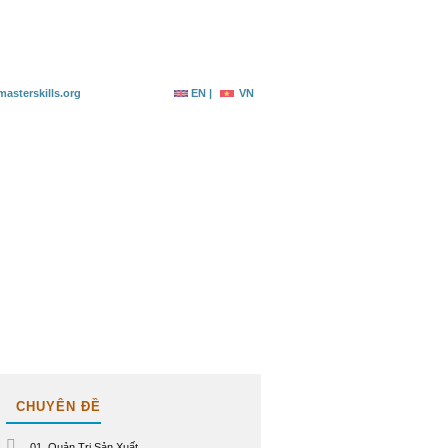
g ký
Tài nguyên
Liên hệ
asterskills.org
EN |
VN
CHUYÊN ĐỀ
01. Quản Trị Sản Xuất