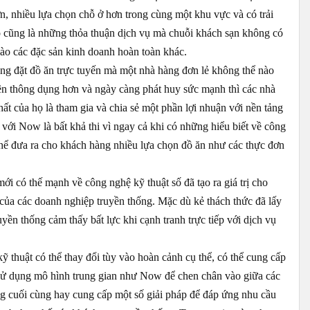
hơn, nhiều lựa chọn chỗ ở hơn trong cùng một khu vực và có trải
 cũng là những thỏa thuận dịch vụ mà chuỗi khách sạn không có
ào các đặc sản kinh doanh hoàn toàn khác.
ng đặt đồ ăn trực tuyến mà một nhà hàng đơn lẻ không thể nào
n thông dụng hơn và ngày càng phát huy sức mạnh thì các nhà
ất của họ là tham gia và chia sẻ một phần lợi nhuận với nền tảng
p với Now là bất khả thi vì ngay cả khi có những hiểu biết về công
hể đưa ra cho khách hàng nhiều lựa chọn đồ ăn như các thực đơn
ới có thế mạnh về công nghệ kỹ thuật số đã tạo ra giá trị cho
 của các doanh nghiệp truyền thống. Mặc dù kẻ thách thức đã lấy
uyền thống cảm thấy bất lực khi cạnh tranh trực tiếp với dịch vụ
ỹ thuật có thể thay đổi tùy vào hoàn cảnh cụ thể, có thể cung cấp
, sử dụng mô hình trung gian như Now để chen chân vào giữa các
g cuối cùng hay cung cấp một số giải pháp để đáp ứng nhu cầu