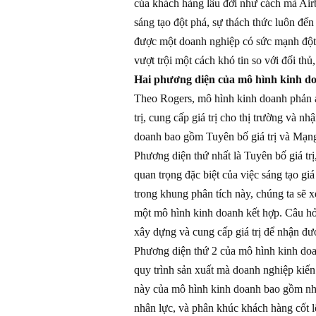
của khách hàng lâu đời như cách mà Air
sáng tạo đột phá, sự thách thức luôn đế
được một doanh nghiệp có sức mạnh đột p
vượt trội một cách khó tin so với đối thủ
Hai phương diện của mô hình kinh d
Theo Rogers, mô hình kinh doanh phản á
trị, cung cấp giá trị cho thị trường và nh
doanh bao gồm Tuyên bố giá trị và Mạng l
Phương diện thứ nhất là Tuyên bố giá trị
quan trọng đặc biệt của việc sáng tạo giá
trong khung phân tích này, chúng ta sẽ 
một mô hình kinh doanh kết hợp. Câu hỏi 
xây dựng và cung cấp giá trị để nhận đượ
Phương diện thứ 2 của mô hình kinh doanh
quy trình sản xuất mà doanh nghiệp kiến 
này của mô hình kinh doanh bao gồm nhữ
nhân lực, và phân khúc khách hàng cốt lõ