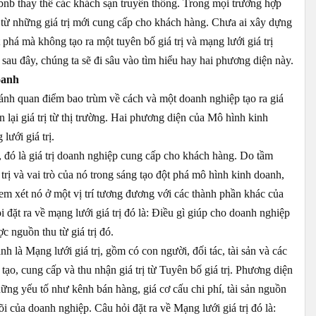
bnb thay thế các khách sạn truyền thống. Trong mọi trường hợp
n từ những giá trị mới cung cấp cho khách hàng. Chưa ai xây dựng
há mà không tạo ra một tuyên bố giá trị và mạng lưới giá trị
, sau đây, chúng ta sẽ đi sâu vào tìm hiểu hay hai phương diện này.
oanh
nh quan điểm bao trùm về cách và một doanh nghiệp tạo ra giá
ận lại giá trị từ thị trường. Hai phương diện của Mô hình kinh
ưới giá trị.
, đó là giá trị doanh nghiệp cung cấp cho khách hàng. Do tầm
 trị và vai trò của nó trong sáng tạo đột phá mô hình kinh doanh,
xem xét nó ở một vị trí tương đương với các thành phần khác của
đặt ra về mạng lưới giá trị đó là: Điều gì giúp cho doanh nghiệp
c nguồn thu từ giá trị đó.
 là Mạng lưới giá trị, gồm có con người, đối tác, tài sản và các
tạo, cung cấp và thu nhận giá trị từ Tuyên bố giá trị. Phương diện
ng yếu tố như kênh bán hàng, giá cơ cấu chi phí, tài sản nguồn
i của doanh nghiệp. Câu hỏi đặt ra về Mạng lưới giá trị đó là: