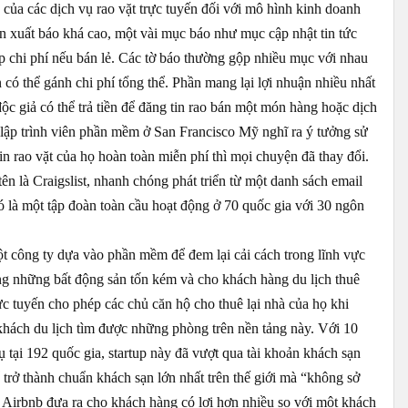
n của các dịch vụ rao vặt trực tuyến đối với mô hình kinh doanh
ản xuất báo khá cao, một vài mục báo như mục cập nhật tin tức
ắp chi phí nếu bán lẻ. Các tờ báo thường gộp nhiều mục với nhau
ó thể gánh chi phí tổng thể. Phần mang lại lợi nhuận nhiều nhất
độc giả có thể trả tiền để đăng tin rao bán một món hàng hoặc dịch
lập trình viên phần mềm ở San Francisco Mỹ nghĩ ra ý tưởng sử
in rao vặt của họ hoàn toàn miễn phí thì mọi chuyện đã thay đổi.
tên là Craigslist, nhanh chóng phát triển từ một danh sách email
đó là một tập đoàn toàn cầu hoạt động ở 70 quốc gia với 30 ngôn
t công ty dựa vào phần mềm để đem lại cải cách trong lĩnh vực
ng những bất động sản tốn kém và cho khách hàng du lịch thuê
c tuyến cho phép các chủ căn hộ cho thuê lại nhà của họ khi
hách du lịch tìm được những phòng trên nền tảng này. Với 10
 tại 192 quốc gia, startup này đã vượt qua tài khoản khách sạn
 trở thành chuẩn khách sạn lớn nhất trên thế giới mà “không sở
Airbnb đưa ra cho khách hàng có lợi hơn nhiều so với một khách