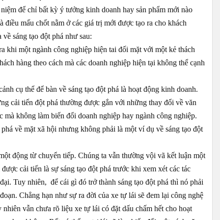
i niệm để chỉ bất kỳ ý tưởng kinh doanh hay sản phẩm mới nào
 điều mấu chốt nằm ở các giá trị mới được tạo ra cho khách
 về sáng tạo đột phá như sau:
ra khi một ngành công nghiệp hiện tai đối mặt với một kẻ thách
o khách hàng theo cách mà các doanh nghiệp hiện tại không thể cạnh
ảnh cụ thể để bàn về sáng tạo đột phá là hoạt động kinh doanh.
ng cải tiến đột phá thường được gắn với những thay đổi về văn
khác mà không làm biến đổi doanh nghiệp hay ngành công nghiệp.
t phá về mặt xã hội nhưng không phải là một ví dụ về sáng tạo đột
một động từ chuyển tiếp. Chúng ta vẫn thường vội vã kết luận một
ược cải tiến là sự sáng tạo đột phá trước khi xem xét các tác
ại. Tuy nhiên, để cái gì đó trở thành sáng tạo đột phá thì nó phải
 đoạn. Chẳng hạn như sự ra đời của xe tự lái sẽ đem lại công nghệ
 nhiên vẫn chưa rõ liệu xe tự lái có đặt dấu chấm hết cho hoạt