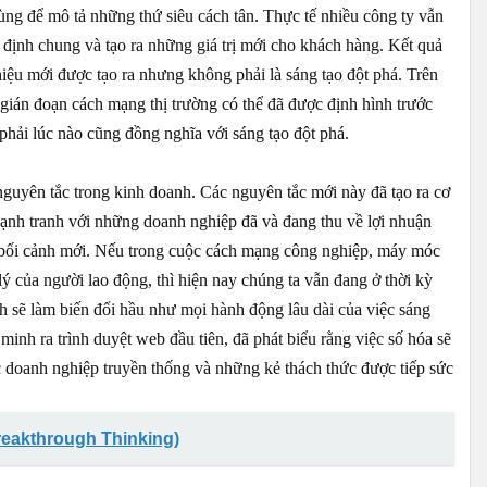
dùng để mô tả những thứ siêu cách tân. Thực tế nhiều công ty vẫn
định chung và tạo ra những giá trị mới cho khách hàng. Kết quả
hiệu mới được tạo ra nhưng không phải là sáng tạo đột phá. Trên
m gián đoạn cách mạng thị trường có thể đã được định hình trước
 phải lúc nào cũng đồng nghĩa với sáng tạo đột phá.
 nguyên tắc trong kinh doanh. Các nguyên tắc mới này đã tạo ra cơ
cạnh tranh với những doanh nghiệp đã và đang thu về lợi nhuận
ủa bối cảnh mới. Nếu trong cuộc cách mạng công nghiệp, máy móc
ý của người lao động, thì hiện nay chúng ta vẫn đang ở thời kỳ
 sẽ làm biến đổi hầu như mọi hành động lâu dài của việc sáng
 minh ra trình duyệt web đầu tiên, đã phát biểu rằng việc số hóa sẽ
c doanh nghiệp truyền thống và những kẻ thách thức được tiếp sức
reakthrough Thinking)