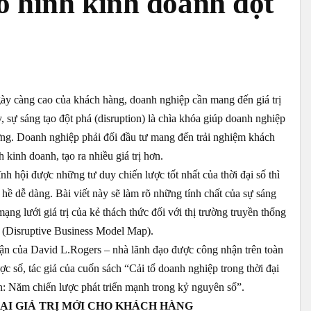
 hình kinh doanh đột
gày càng cao của khách hàng, doanh nghiệp cần mang đến giá trị
, sự sáng tạo đột phá (disruption) là chìa khóa giúp doanh nghiệp
rường. Doanh nghiệp phải đối đầu tư mang đến trải nghiệm khách
 kinh doanh, tạo ra nhiều giá trị hơn.
ĩnh hội được những tư duy chiến lược tốt nhất của thời đại số thì
 hề dễ dàng. Bài viết này sẽ làm rõ những tính chất của sự sáng
ạng lưới giá trị của kẻ thách thức đối với thị trường truyền thống
(Disruptive Business Model Map).
 cận của David L.Rogers – nhà lãnh đạo được công nhận trên toàn
ợc số, tác giả của cuốn sách “Cải tổ doanh nghiệp trong thời đại
n: Năm chiến lược phát triển mạnh trong kỷ nguyên số”.
ẠI GIÁ TRỊ MỚI CHO KHÁCH HÀNG