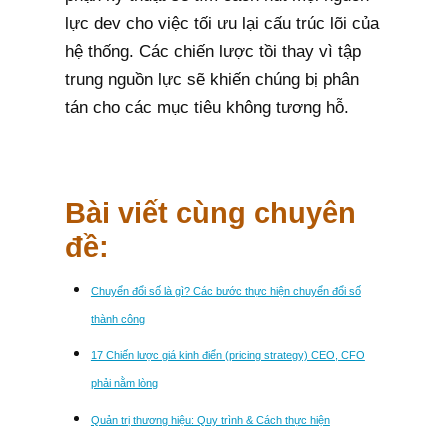
lực dev cho việc tối ưu lại cấu trúc lõi của
hệ thống. Các chiến lược tồi thay vì tập
trung nguồn lực sẽ khiến chúng bị phân
tán cho các mục tiêu không tương hỗ.
Bài viết cùng chuyên
đề:
Chuyển đổi số là gì? Các bước thực hiện chuyển đổi số
thành công
17 Chiến lược giá kinh điển (pricing strategy) CEO, CFO
phải nằm lòng
Quản trị thương hiệu: Quy trình & Cách thực hiện