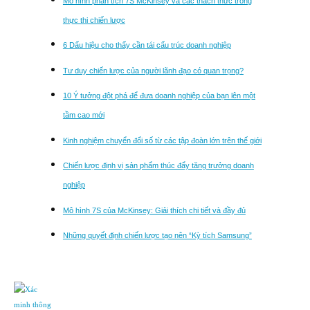
Mô hình phân tích 7S McKinsey và các thách thức trong
thực thi chiến lược
6 Dấu hiệu cho thấy cần tái cấu trúc doanh nghiệp
Tư duy chiến lược của người lãnh đạo có quan trọng?
10 Ý tưởng đột phá để đưa doanh nghiệp của bạn lên một
tầm cao mới
Kinh nghiệm chuyển đổi số từ các tập đoàn lớn trên thế giới
Chiến lược định vị sản phẩm thúc đẩy tăng trưởng doanh
nghiệp
Mô hình 7S của McKinsey: Giải thích chi tiết và đầy đủ
Những quyết định chiến lược tạo nên “Kỳ tích Samsung”