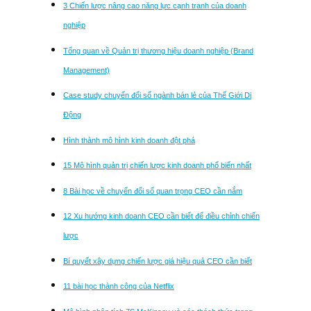
3 Chiến lược nâng cao năng lực cạnh tranh của doanh
nghiệp
Tổng quan về Quản trị thương hiệu doanh nghiệp (Brand
Management)
Case study chuyển đổi số ngành bán lẻ của Thế Giới Di
Động
Hình thành mô hình kinh doanh đột phá
15 Mô hình quản trị chiến lược kinh doanh phổ biến nhất
8 Bài học về chuyển đổi số quan trọng CEO cần nắm
12 Xu hướng kinh doanh CEO cần biết để điều chỉnh chiến
lược
Bí quyết xây dựng chiến lược giá hiệu quả CEO cần biết
11 bài học thành công của Netflix