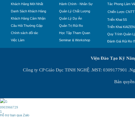
Khách Hàng Mới Nhất
Hành Chính - Nhân Sự
Tác Phong Làm Vi
Danh Sách Khách Hàng
Quản Lý Chất Lượng
Chiến Lược CNTT
Khách Hàng Cảm Nhận
Quản Lý Dự Án
Triển Khai 5S
Câu Hỏi Thường Gặp
Quản Trị Rủi Ro
Triển Khai KAIZEN
Chính sách đối tác
Học Tập Tham Quan
Quy Trình Quản Lý
Việc Làm
Seminar & Workshop
Đánh Giá Rủi Ro I
Viện Đào Tạo Kỹ Nă
Công ty CP Giáo Dục TINH NGHỆ .MST: 0309177901 .Ngày
Bản quyền 
0903966729
1
Hỗ trợ bạn qua Zalo