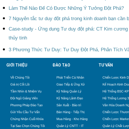
Làm Thế Nào Để Có Được Những Ý Tưởng Đột Phá?
7 Nguyên tắc tư duy đột phá trong kinh doanh bạn cần b
Case-study - Ứng dụng Tư duy đột phá: CT Kim cương
thủy tinh
3 Phương Thức Tư Duy: Tư Duy Đột Phá, Phân Tích V
GIỚI THIỆU
ĐÀO TẠO
TƯ VẤN
Về Chúng Tôi
Phát Triển Cá Nhân
Chiến Lược Kinh 
Giá trị Cốt Lõi
Giao Tiếp & Ứng Xử
Kế Hoạch Kinh Do
Tầm Nhìn & Nhiệm Vụ
Kỹ Năng Quản Lý
Hệ Thống BSC-KP
Đội Ngũ Giảng Viên
Kỹ Năng Lãnh Đạo
Hệ Thống Lương 
Phương Pháp Đào Tạo
Sản Xuất - Bảo trì
Văn Hóa Doanh Ng
Gửi Yêu Cầu Tư Vấn
Bán Hàng - Tiếp Thị
Chiến Lược Thươn
Chứng Nhận Cuối Khóa
Mua Hàng - Kho Hàng
Chiến Lược Market
Tại Sao Chọn Chúng Tôi
Quản Lý CNTT - IT
Quản Lý Chất Lượ