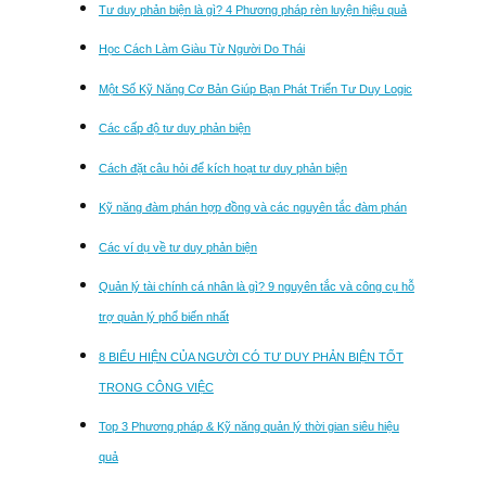
Tư duy phản biện là gì? 4 Phương pháp rèn luyện hiệu quả
Học Cách Làm Giàu Từ Người Do Thái
Một Số Kỹ Năng Cơ Bản Giúp Bạn Phát Triển Tư Duy Logic
Các cấp độ tư duy phản biện
Cách đặt câu hỏi để kích hoạt tư duy phản biện
Kỹ năng đàm phán hợp đồng và các nguyên tắc đàm phán
Các ví dụ về tư duy phản biện
Quản lý tài chính cá nhân là gì? 9 nguyên tắc và công cụ hỗ
trợ quản lý phổ biến nhất
8 BIỂU HIỆN CỦA NGƯỜI CÓ TƯ DUY PHẢN BIỆN TỐT
TRONG CÔNG VIỆC
Top 3 Phương pháp & Kỹ năng quản lý thời gian siêu hiệu
quả