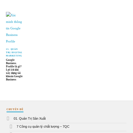
15. QUẢN
TRỊ DIGITAL
MARKETING
Google
Business
Profile là gì?
Lợi ích khi
xây dựng tài
khoản Google
Business
CHUYÊN ĐỀ
01. Quản Trị Sản Xuất
7 Công cụ quản lý chất lượng – 7QC