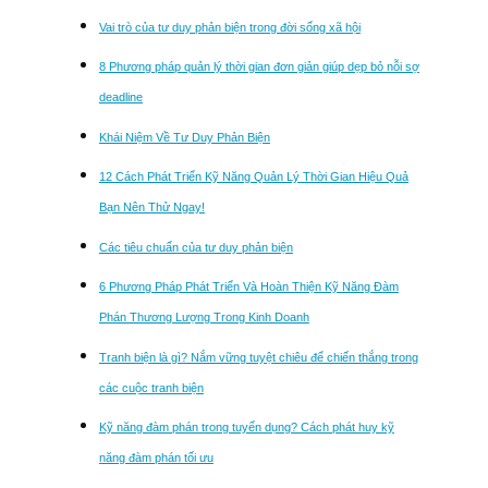
Vai trò của tư duy phản biện trong đời sống xã hội
8 Phương pháp quản lý thời gian đơn giản giúp dẹp bỏ nỗi sợ
deadline
Khái Niệm Về Tư Duy Phản Biện
12 Cách Phát Triển Kỹ Năng Quản Lý Thời Gian Hiệu Quả
Bạn Nên Thử Ngay!
Các tiêu chuẩn của tư duy phản biện
6 Phương Pháp Phát Triển Và Hoàn Thiện Kỹ Năng Đàm
Phán Thương Lượng Trong Kinh Doanh
Tranh biện là gì? Nắm vững tuyệt chiêu để chiến thắng trong
các cuộc tranh biện
Kỹ năng đàm phán trong tuyển dụng? Cách phát huy kỹ
năng đàm phán tối ưu