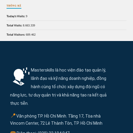
THỐNG KÊ
Today's Visits:
9
Total Visits:
8.663.339
Total Visitors:
609.462
Thông tin và điều hướng cuối trang Maste
Masterskills là học viện đào tạo quản lý,
lãnh đạo và kỹ năng doanh nghiệp, đồng
hành cùng tổ chức xây dựng đội ngũ có
năng lực, tư duy quản trị và khả năng tạo ra kết quả
thực tiễn.
📍
Văn phòng TP. Hồ Chí Minh. Tầng 17, Tòa nhà
Vincom Center, 72 Lê Thành Tôn, TP. Hồ Chí Minh