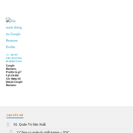
15. QUẢN
TRỊ DIGITAL
MARKETING
Google
Business
Profile là gì?
Lợi ích khi
xây dựng tài
khoản Google
Business
CHUYÊN ĐỀ
01. Quản Trị Sản Xuất
7 Công cụ quản lý chất lượng – 7QC