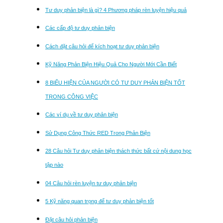
Tư duy phản biện là gì? 4 Phương pháp rèn luyện hiệu quả
Các cấp độ tư duy phản biện
Cách đặt câu hỏi để kích hoạt tư duy phản biện
Kỹ Năng Phản Biện Hiệu Quả Cho Người Mới Cần Biết
8 BIỂU HIỆN CỦA NGƯỜI CÓ TƯ DUY PHẢN BIỆN TỐT
TRONG CÔNG VIỆC
Các ví dụ về tư duy phản biện
Sử Dụng Công Thức RED Trong Phản Biện
28 Câu hỏi Tư duy phản biện thách thức bất cứ nội dung học
tập nào
04 Câu hỏi rèn luyện tư duy phản biện
5 Kỹ năng quan trọng để tư duy phản biện tốt
Đặt câu hỏi phản biện