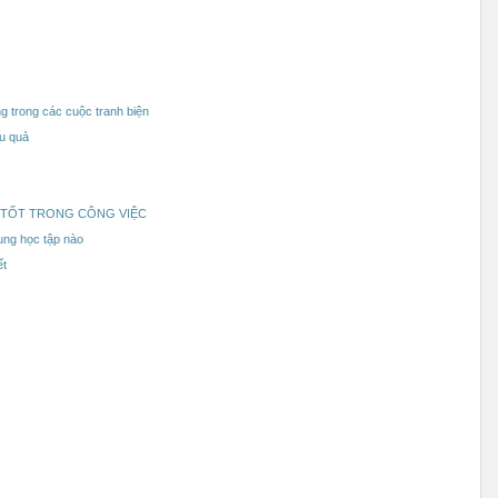
ng trong các cuộc tranh biện
ệu quả
N TỐT TRONG CÔNG VIỆC
ung học tập nào
ết