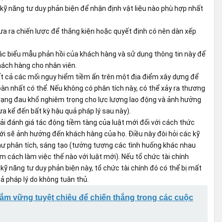
ỹ năng tư duy phản biện để nhận định vật liệu nào phù hợp nhất
a ra chiến lược để thắng kiện hoặc quyết định có nên dàn xếp
ác biểu mẫu phản hồi của khách hàng và sử dụng thông tin này để
khách hàng cho nhân viên.
ất cả các mối nguy hiểm tiềm ẩn trên một địa điểm xây dựng để
àn nhất có thể. Nếu không có phân tích này, có thể xảy ra thương
 trạng đau khổ nghiêm trọng cho lực lượng lao động và ảnh hưởng
a kể đến bất kỳ hậu quả pháp lý sau này).
ải đánh giá tác động tiềm tàng của luật mới đối với cách thức
i sẽ ảnh hưởng đến khách hàng của họ. Điều này đòi hỏi các kỹ
hư phân tích, sáng tạo (tưởng tượng các tình huống khác nhau
tìm cách làm việc thế nào với luật mới). Nếu tổ chức tài chính
kỹ năng tư duy phản biện này, tổ chức tài chính đó có thể bị mất
ả pháp lý do không tuân thủ.
Nắm vững tuyệt chiêu để chiến thắng trong các cuộc