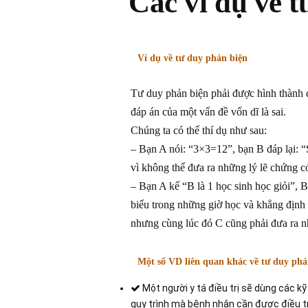
Các ví dụ về 
Ví dụ về tư duy phản biện
Tư duy phản biện phải được hình thành d
đáp án của một vấn đề vốn dĩ là sai.
Chúng ta có thể thí dụ như sau:
– Bạn A nói: “3×3=12”, bạn B đáp lại: “
vì không thể đưa ra những lý lẽ chứng cớ
– Bạn A kể “B là 1 học sinh học giỏi”, 
biểu trong những giờ học và khẳng định 
nhưng cùng lúc đó C cũng phải đưa ra n
Một số VD liên quan khác về tư duy phản
Một người y tá điều trị sẽ dùng các k
quy trình mà bệnh nhân cần được điều tr