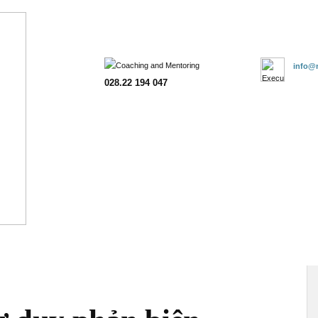
Trang chủ
Giới thiệu
Đào tạo
Tư vấn
Khách hàng
Đăn
info@m
028.22 194 047