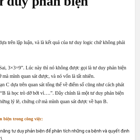
tư duy phản biện
ựa trên lập luận, và là kết quả của tư duy logic chứ không phải
Sai, 3×3=9”. Lúc này thì nó không được gọi là tư duy phản biện
 mà mình quan sát được, và nó vốn là tất nhiên.
Bạn C dựa trên quan sát tổng thể về điểm số cũng như cách phát
“B là học trò dỡ bởi vì….”. Đây chính là một tư duy phản biện
hững lý lẽ, chứng cớ mà mình quan sát được về bạn B.
 biện trong công việc:
ỹ năng tư duy phản biện để phân tích những ca bệnh và quyết định
ị.