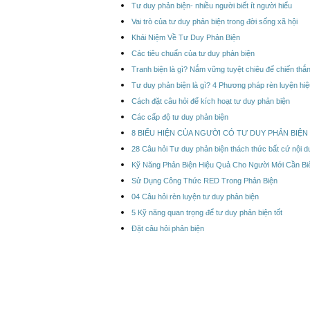
Tư duy phản biện- nhiều người biết ít người hiểu
Vai trò của tư duy phản biện trong đời sống xã hội
Khái Niệm Về Tư Duy Phản Biện
Các tiêu chuẩn của tư duy phản biện
Tranh biện là gì? Nắm vững tuyệt chiêu để chiến thắ
Tư duy phản biện là gì? 4 Phương pháp rèn luyện hi
Cách đặt câu hỏi để kích hoạt tư duy phản biện
Các cấp độ tư duy phản biện
8 BIỂU HIỆN CỦA NGƯỜI CÓ TƯ DUY PHẢN BIỆ
28 Câu hỏi Tư duy phản biện thách thức bất cứ nội d
Kỹ Năng Phản Biện Hiệu Quả Cho Người Mới Cần Bi
Sử Dụng Công Thức RED Trong Phản Biện
04 Câu hỏi rèn luyện tư duy phản biện
5 Kỹ năng quan trọng để tư duy phản biện tốt
Đặt câu hỏi phản biện