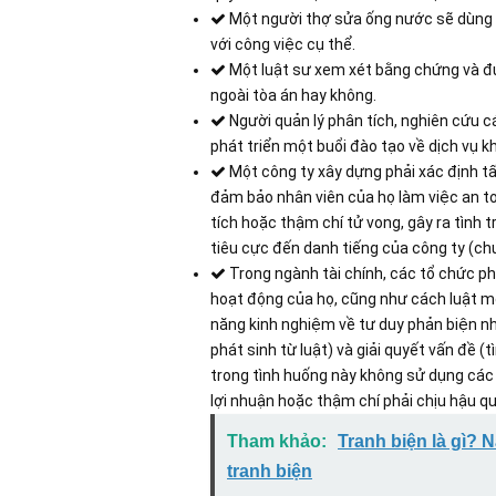
Một người thợ sửa ống nước sẽ dùng k
với công việc cụ thể.
Một luật sư xem xét bằng chứng và đư
ngoài tòa án hay không.
Người quản lý phân tích, nghiên cứu c
phát triển một buổi đào tạo về dịch vụ 
Một công ty xây dựng phải xác định t
đảm bảo nhân viên của họ làm việc an to
tích hoặc thậm chí tử vong, gây ra tình
tiêu cực đến danh tiếng của công ty (chư
Trong ngành tài chính, các tổ chức ph
hoạt động của họ, cũng như cách luật mớ
năng kinh nghiệm về tư duy phản biện n
phát sinh từ luật) và giải quyết vấn đề (
trong tình huống này không sử dụng các 
lợi nhuận hoặc thậm chí phải chịu hậu qu
Tham khảo:
Tranh biện là gì? 
tranh biện