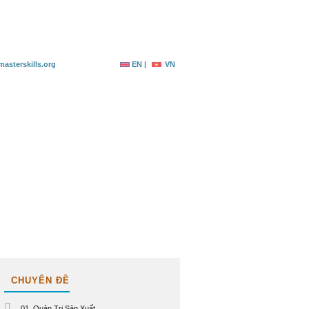
g ký
Tài nguyên
Liên hệ
asterskills.org
EN |
VN
CHUYÊN ĐỀ
01. Quản Trị Sản Xuất