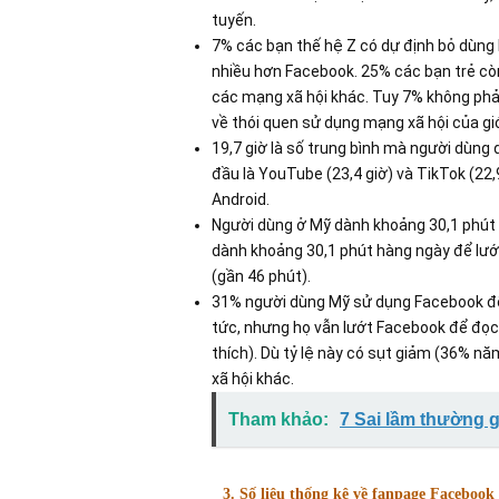
tuyến.
7% các bạn thế hệ Z có dự định bỏ dùng
nhiều hơn Facebook. 25% các bạn trẻ còn
các mạng xã hội khác. Tuy 7% không phải 
về thói quen sử dụng mạng xã hội của giới
19,7 giờ là số trung bình mà người dùng dà
đầu là YouTube (23,4 giờ) và TikTok (22,
Android.
Người dùng ở Mỹ dành khoảng 30,1 phút 
dành khoảng 30,1 phút hàng ngày để lướ
(gần 46 phút).
31% người dùng Mỹ sử dụng Facebook để 
tức, nhưng họ vẫn lướt Facebook để đọc
thích). Dù tỷ lệ này có sụt giảm (36% n
xã hội khác.
Tham khảo:
7 Sai lầm thường 
3. Số liệu thống kê về fanpage Facebook