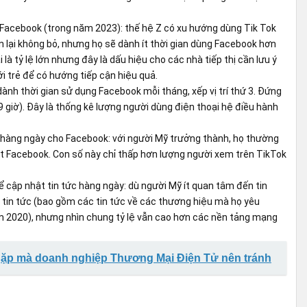
 Facebook (trong năm 2023): thế hệ Z có xu hướng dùng Tik Tok
 lại không bỏ, nhưng họ sẽ dành ít thời gian dùng Facebook hơn
là tỷ lệ lớn nhưng đây là dấu hiệu cho các nhà tiếp thị cần lưu ý
 trẻ để có hướng tiếp cận hiệu quả.
nh thời gian sử dụng Facebook mỗi tháng, xếp vị trí thứ 3. Đứng
9 giờ). Đây là thống kê lượng người dùng điện thoại hệ điều hành
hàng ngày cho Facebook: với người Mỹ trưởng thành, họ thường
t Facebook. Con số này chỉ thấp hơn lượng người xem trên TikTok
cập nhật tin tức hàng ngày: dù người Mỹ ít quan tâm đến tin
 tin tức (bao gồm các tin tức về các thương hiệu mà họ yêu
ăm 2020), nhưng nhìn chung tỷ lệ vẫn cao hơn các nền tảng mạng
gặp mà doanh nghiệp Thương Mại Điện Tử nên tránh