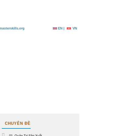
g ký
Tài nguyên
Liên hệ
asterskills.org
EN |
VN
CHUYÊN ĐỀ
01. Quản Trị Sản Xuất