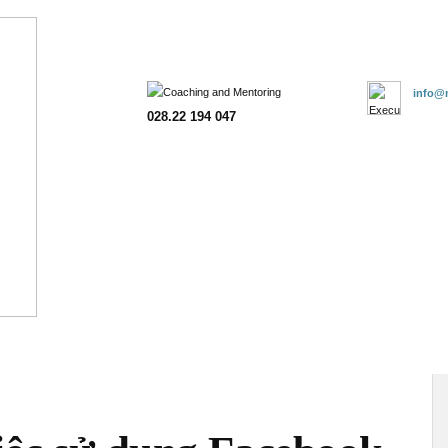
Trang chủ
Giới thiệu
Đào tạo
Tư vấn
Khách hàng
Đăn
info@m
028.22 194 047