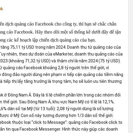
ok
ến dịch quảng cáo Facebook cho công ty, thì bạn sẽ chắc chắn
ảng cáo Facebook. Hãy theo dõi một số thống kê dưới đây để tận
ong các kế hoạch lập chiến dịch quảng cáo của bạn.
 tăng 75,11 tỷ USD trong năm 2024. Doanh thu từ quảng cáo của
uy nhiên, theo dự đoán của eMarketer, doanh thu quảng cáo của
023 (khoảng 71,32 tỷ USD) và thậm chí là năm 2024 (75 tỷ USD).
 quảng cáo Facebook khoảng 2,8 tỷ người trên thế giới, vì
ó đông đảo người dùng nên phạm vi tiếp cận quảng cáo tiềm năng
tiếp thị lấy tăng trưởng là trọng tâm, họ sẽ luôn ưu tiên thương
k ở Đông Nam Á. Đây là tỉ lệ chiếm phần lớn trong các nhóm đối
thế giới. Sau Đông Nam Á, khu vực Nam Mỹ có tỉ lệ là 12,1%.
% dân số tại Mỹ (từ 13 tuổi): 2,08 tỷ người dùng là số lượng
ược ở Mỹ. Con số này tương đương hơn 1/3 dân số thế giới.
book thuộc loại “click to Message”: quảng cáo Facebook click to
ắn tin qua Facebook Messenger. Hình thức này giúp các doanh