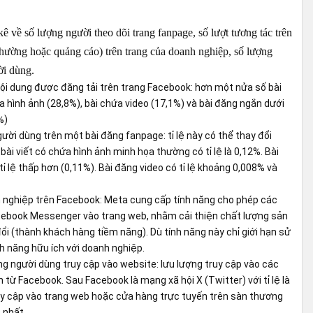
 về số lượng người theo dõi trang fanpage, số lượt tương tác trên
(thường hoặc quảng cáo) trên trang của doanh nghiệp, số lượng
ời dùng.
 nội dung được đăng tải trên trang Facebook: hơn một nửa số bài
ứa hình ảnh (28,8%), bài chứa video (17,1%) và bài đăng ngắn dưới
%)
gười dùng trên một bài đăng fanpage: tỉ lệ này có thể thay đổi
bài viết có chứa hình ảnh minh họa thường có tỉ lệ là 0,12%. Bài
ỉ lệ thấp hơn (0,11%). Bài đăng video có tỉ lệ khoảng 0,008% và
nghiệp trên Facebook: Meta cung cấp tính năng cho phép các
cebook Messenger vào trang web, nhằm cải thiện chất lượng sản
ổi (thành khách hàng tiềm năng). Dù tính năng này chỉ giới hạn sử
nh năng hữu ích với doanh nghiệp.
 người dùng truy cập vào website: lưu lượng truy cập vào các
từ Facebook. Sau Facebook là mạng xã hội X (Twitter) với tỉ lệ là
y cập vào trang web hoặc cửa hàng trực tuyến trên sàn thương
t nhất.