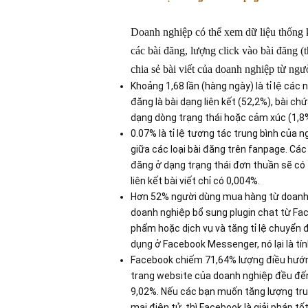
Doanh nghiệp có thể xem dữ liệu thống kê
các bài đăng, lượng click vào bài đăng 
chia sẻ bài viết của doanh nghiệp từ ngư
Khoảng 1,68 lần (hàng ngày) là tỉ lệ các
đăng là bài dạng liên kết (52,2%), bài ch
dạng dòng trạng thái hoặc cảm xúc (1,8
0.07% là tỉ lệ tương tác trung bình của n
giữa các loại bài đăng trên fanpage. Các 
đăng ở dạng trạng thái đơn thuần sẽ có t
liên kết bài viết chỉ có 0,004%.
Hơn 52% người dùng mua hàng từ doanh 
doanh nghiệp bổ sung plugin chat từ Fa
phẩm hoặc dịch vụ và tăng tỉ lệ chuyển đ
dụng ở Facebook Messenger, nó lại là tí
Facebook chiếm 71,64% lượng điều hướng
trang website của doanh nghiệp đều đến 
9,02%. Nếu các bạn muốn tăng lượng tru
mại điện tử, thì Facebook là giải pháp tố