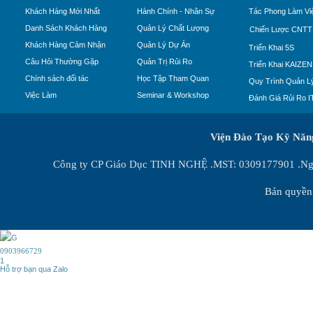
Khách Hàng Mới Nhất
Hành Chính - Nhân Sự
Tác Phong Làm Vi
Danh Sách Khách Hàng
Quản Lý Chất Lượng
Chiến Lược CNTT
Khách Hàng Cảm Nhận
Quản Lý Dự Án
Triển Khai 5S
Câu Hỏi Thường Gặp
Quản Trị Rủi Ro
Triển Khai KAIZEN
Chính sách đối tác
Học Tập Tham Quan
Quy Trình Quản Lý
Việc Làm
Seminar & Workshop
Đánh Giá Rủi Ro I
Viện Đào Tạo Kỹ Nă
Công ty CP Giáo Dục TINH NGHỆ .MST: 0309177901 .Ngày
Bản quyền 
0903966729
1
Hỗ trợ bạn qua Zalo