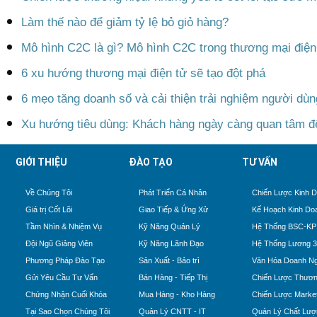
Làm thế nào để giảm tỷ lệ bỏ giỏ hàng?
Mô hình C2C là gì? Mô hình C2C trong thương mại điện
6 xu hướng thương mại điện tử sẽ tạo đột phá
6 mẹo tăng doanh số và cải thiện trải nghiệm người dùn
Xu hướng tiêu dùng: Khách hàng ngày càng quan tâm đế
GIỚI THIỆU
ĐÀO TẠO
TƯ VẤN
Về Chúng Tôi
Phát Triển Cá Nhân
Chiến Lược Kinh 
Giá trị Cốt Lõi
Giao Tiếp & Ứng Xử
Kế Hoạch Kinh Do
Tầm Nhìn & Nhiệm Vụ
Kỹ Năng Quản Lý
Hệ Thống BSC-KP
Đội Ngũ Giảng Viên
Kỹ Năng Lãnh Đạo
Hệ Thống Lương 
Phương Pháp Đào Tạo
Sản Xuất - Bảo trì
Văn Hóa Doanh Ng
Gửi Yêu Cầu Tư Vấn
Bán Hàng - Tiếp Thị
Chiến Lược Thươn
Chứng Nhận Cuối Khóa
Mua Hàng - Kho Hàng
Chiến Lược Market
Tại Sao Chọn Chúng Tôi
Quản Lý CNTT - IT
Quản Lý Chất Lượ