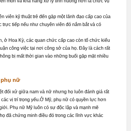
ên môn và khả năng xử lý tình huống hơn là chức vụ
n viên kỹ thuật trẻ đến gặp một lãnh đạo cấp cao của
iệc trực tiếp nếu như chuyên viên đó nắm bắt và có
ian, ở Hoa Kỳ, các quan chức cấp cao còn tổ chức kiểu
uận công việc tại nơi công sở của họ. Đây là cách rất
 không bị mất thời gian vào những buổi gặp mặt nhiều
i phụ nữ
t đối xử giữa nam và nữ nhưng họ luôn đánh giá rất
các vị trí trọng yếu.Ở Mỹ, phụ nữ có quyền lực hơn
ế giới. Phụ nữ Mỹ luôn có sự độc lập và mạnh mẽ
họ đã chứng minh điều đó trong các lĩnh vực khác