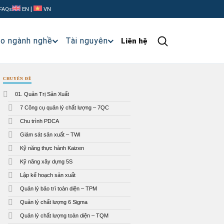
|
FAQs
EN
VN
ạo ngành nghề
Tài nguyên
Liên hệ
CHUYÊN ĐỀ
01. Quản Trị Sản Xuất
7 Công cụ quản lý chất lượng – 7QC
Chu trình PDCA
Giám sát sản xuất – TWI
Kỹ năng thực hành Kaizen
Kỹ năng xây dựng 5S
Lập kế hoạch sản xuất
Quản lý bảo trì toàn diện – TPM
Quản lý chất lượng 6 Sigma
Quản lý chất lượng toàn diện – TQM