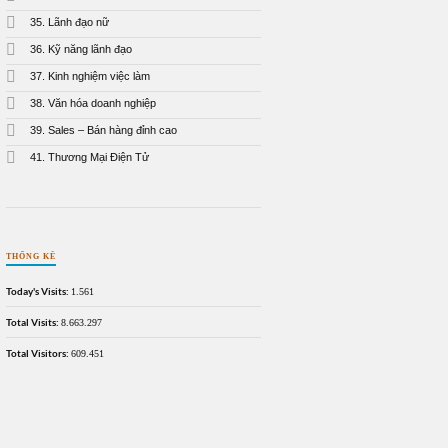
35. Lãnh đạo nữ
36. Kỹ năng lãnh đạo
37. Kinh nghiệm việc làm
38. Văn hóa doanh nghiệp
39. Sales – Bán hàng đỉnh cao
41. Thương Mại Điện Tử
THỐNG KÊ
Today's Visits:
1.561
Total Visits:
8.663.297
Total Visitors:
609.451