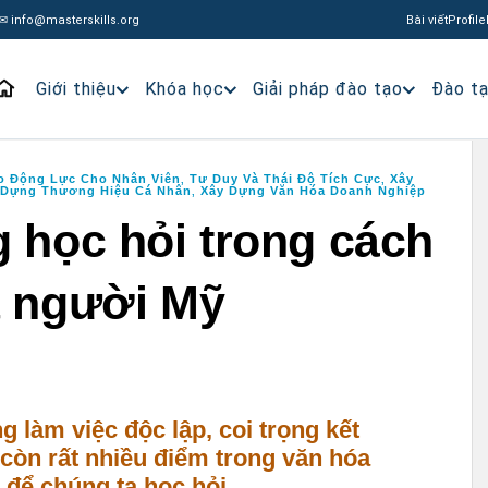
✉ info@masterskills.org
Bài viết
Profile
Giới thiệu
Khóa học
Giải pháp đào tạo
Đào t
o Động Lực Cho Nhân Viên
Tư Duy Và Thái Độ Tích Cực
Xây
,
,
 Dựng Thương Hiệu Cá Nhân
Xây Dựng Văn Hóa Doanh Nghiệp
,
g học hỏi trong cách
a người Mỹ
 làm việc độc lập, coi trọng kết
 còn rất nhiều điểm trong văn hóa
 để chúng ta học hỏi.