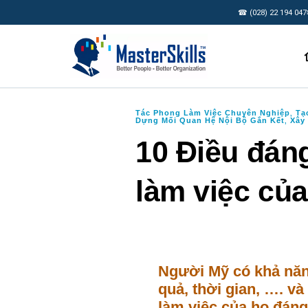
☎ (028) 22 194 047
Tác Phong Làm Việc Chuyên Nghiệp
Tạ
,
Dựng Mối Quan Hệ Nội Bộ Gắn Kết
Xây
,
10 Điều đán
làm việc củ
Người Mỹ có khả năng
quả, thời gian, …. và
làm việc của họ đáng