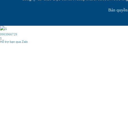
Bản quyền 
0903966729
1
Hỗ trợ bạn qua Zalo