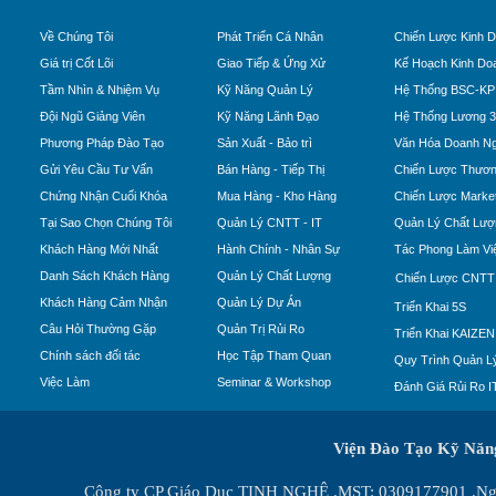
Về Chúng Tôi
Phát Triển Cá Nhân
Chiến Lược Kinh 
Giá trị Cốt Lõi
Giao Tiếp & Ứng Xử
Kế Hoạch Kinh Do
Tầm Nhìn & Nhiệm Vụ
Kỹ Năng Quản Lý
Hệ Thống BSC-KP
Đội Ngũ Giảng Viên
Kỹ Năng Lãnh Đạo
Hệ Thống Lương 
Phương Pháp Đào Tạo
Sản Xuất - Bảo trì
Văn Hóa Doanh Ng
Gửi Yêu Cầu Tư Vấn
Bán Hàng - Tiếp Thị
Chiến Lược Thươn
Chứng Nhận Cuối Khóa
Mua Hàng - Kho Hàng
Chiến Lược Market
Tại Sao Chọn Chúng Tôi
Quản Lý CNTT - IT
Quản Lý Chất Lượ
Khách Hàng Mới Nhất
Hành Chính - Nhân Sự
Tác Phong Làm Vi
Danh Sách Khách Hàng
Quản Lý Chất Lượng
Chiến Lược CNTT
Khách Hàng Cảm Nhận
Quản Lý Dự Án
Triển Khai 5S
Câu Hỏi Thường Gặp
Quản Trị Rủi Ro
Triển Khai KAIZEN
Chính sách đối tác
Học Tập Tham Quan
Quy Trình Quản Lý
Việc Làm
Seminar & Workshop
Đánh Giá Rủi Ro I
Viện Đào Tạo Kỹ Nă
Công ty CP Giáo Dục TINH NGHỆ .MST: 0309177901 .Ngày