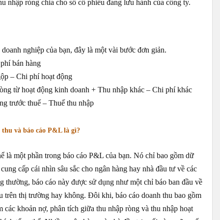
hu nhập ròng chia cho số cổ phiếu đang lưu hành của công ty.
a doanh nghiệp của bạn, đây là một vài bước đơn giản.
 phí bán hàng
ộp – Chi phí hoạt động
ròng từ hoạt động kinh doanh + Thu nhập khác – Chi phí khác
ng trước thuế – Thuế thu nhập
 thu và báo cáo P&L là gì?
thể là một phần trong báo cáo P&L của bạn. Nó chỉ bao gồm dữ
ể cung cấp cái nhìn sâu sắc cho ngân hàng hay nhà đầu tư về các
g thường, báo cáo này được sử dụng như một chỉ báo ban đầu về
hu trên thị trường hay không. Đôi khi, báo cáo doanh thu bao gồm
 các khoản nợ, phân tích giữa thu nhập ròng và thu nhập hoạt