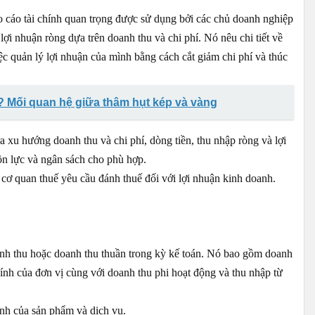
 cáo tài chính quan trọng được sử dụng bởi các chủ doanh nghiệp
 lợi nhuận ròng dựa trên doanh thu và chi phí. Nó nêu chi tiết về
c quản lý lợi nhuận của mình bằng cách cắt giảm chi phí và thúc
? Mối quan hệ giữa thâm hụt kép và vàng
xu hướng doanh thu và chi phí, dòng tiền, thu nhập ròng và lợi
ồn lực và ngân sách cho phù hợp.
 cơ quan thuế yêu cầu đánh thuế đối với lợi nhuận kinh doanh.
anh thu hoặc doanh thu thuần trong kỳ kế toán. Nó bao gồm doanh
ính của đơn vị cùng với doanh thu phi hoạt động và thu nhập từ
ành của sản phẩm và dịch vụ.