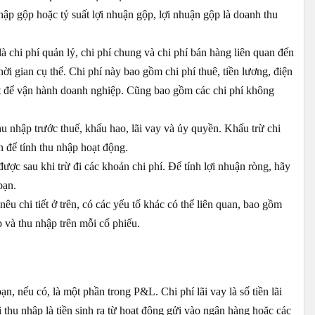
hập gộp hoặc tỷ suất lợi nhuận gộp, lợi nhuận gộp là doanh thu
là chi phí quản lý, chi phí chung và chi phí bán hàng liên quan đến
ời gian cụ thể. Chi phí này bao gồm chi phí thuê, tiền lương, điện
ết để vận hành doanh nghiệp. Cũng bao gồm các chi phí không
u nhập trước thuế, khấu hao, lãi vay và ủy quyền. Khấu trừ chi
n để tính thu nhập hoạt động.
được sau khi trừ đi các khoản chi phí. Để tính lợi nhuận ròng, hãy
bạn.
u chi tiết ở trên, có các yếu tố khác có thể liên quan, bao gồm
p và thu nhập trên mỗi cổ phiếu.
ạn, nếu có, là một phần trong P&L. Chi phí lãi vay là số tiền lãi
i thu nhập là tiền sinh ra từ hoạt động gửi vào ngân hàng hoặc các