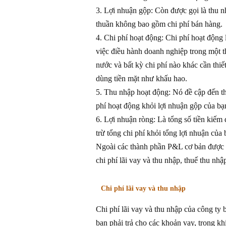
3. Lợi nhuận gộp: Còn được gọi là thu n
thuần không bao gồm chi phí bán hàng.
4. Chi phí hoạt động: Chi phí hoạt động 
việc điều hành doanh nghiệp trong một th
nước và bất kỳ chi phí nào khác cần thi
dùng tiền mặt như khấu hao.
5. Thu nhập hoạt động: Nó đề cập đến th
phí hoạt động khỏi lợi nhuận gộp của bạ
6. Lợi nhuận ròng: Là tổng số tiền kiếm 
trừ tổng chi phí khỏi tổng lợi nhuận của 
Ngoài các thành phần P&L cơ bản được nê
chi phí lãi vay và thu nhập, thuế thu nhậ
Chi phí lãi vay và thu nhập
Chi phí lãi vay và thu nhập của công ty b
bạn phải trả cho các khoản vay, trong kh