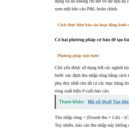
động và nó không chi tiết về dữ liệu tà
xem một báo cáo P&L hoàn chỉnh.
Cách thực hiện báo cáo hoạt động kinh
Có hai phương pháp cơ bản để tạo bá
Phương pháp một bước
Chủ yếu được sử dụng bởi các ngành ki
bước xác định thu nhập ròng bằng cách trừ
phụ duy nhất cho tất cả các mục hàng do
ròng xuất hiện ở cuối báo cáo.
Tham khảo:
Mã số thuế Tax Ide
Thu nhập ròng = (Doanh thu + Lãi) – (C
Tuy nhiên, báo cáo thu nhập này không cu