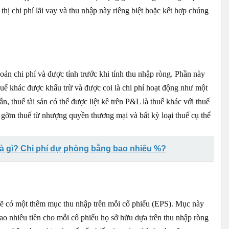
thị chi phí lãi vay và thu nhập này riêng biệt hoặc kết hợp chúng
n chi phí và được tính trước khi tính thu nhập ròng. Phần này
uế khác được khấu trừ và được coi là chi phí hoạt động như một
n, thuế tài sản có thể được liệt kê trên P&L là thuế khác với thuế
 gờm thuế từ nhượng quyền thương mại và bất kỳ loại thuế cụ thể
là gì? Chi phí dự phòng bằng bao nhiêu %?
ẽ có một thêm mục thu nhập trên mỗi cổ phiếu (EPS). Mục này
ao nhiêu tiền cho mỗi cổ phiếu họ sở hữu dựa trên thu nhập ròng