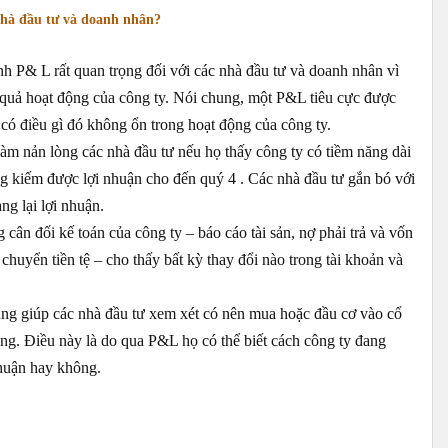
 nhà đầu tư và doanh nhân?
h P& L rất quan trọng đối với các nhà đầu tư và doanh nhân vì
 quả hoạt động của công ty. Nói chung, một P&L tiêu cực được
 có điều gì đó không ổn trong hoạt động của công ty.
làm nản lòng các nhà đầu tư nếu họ thấy công ty có tiềm năng dài
g kiếm được lợi nhuận cho đến quý 4 . Các nhà đầu tư gắn bó với
ng lại lợi nhuận.
ân đối kế toán của công ty – báo cáo tài sản, nợ phải trả và vốn
chuyển tiền tệ – cho thấy bất kỳ thay đổi nào trong tài khoản và
úng giúp các nhà đầu tư xem xét có nên mua hoặc đầu cơ vào cổ
ng. Điều này là do qua P&L họ có thể biết cách công ty đang
nhuận hay không.