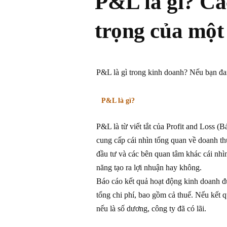
P&L là gì? Cá
trọng của mộ
P&L là gì trong kinh doanh? Nếu bạn đang
P&L là gì?
P&L là từ viết tắt của Profit and Loss (
cung cấp cái nhìn tổng quan về doanh th
đầu tư và các bên quan tâm khác cái nhì
năng tạo ra lợi nhuận hay không.
Báo cáo kết quả hoạt động kinh doanh đư
tổng chi phí, bao gồm cả thuế. Nếu kết q
nếu là số dương, công ty đã có lãi.