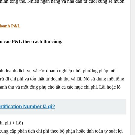
i chính tổng thể. Nhiều ngân hàng và nhà đầu tư cuối cùng sẽ muốn
 doanh P&L
o cáo P&L theo cách thủ công.
nh doanh dịch vụ và các doanh nghiệp nhỏ, phương pháp một
 đi chi phí và tổn thất từ ​​doanh thu và lãi. Nó sử dụng một tổng
anh thu và một tổng phụ cho tất cả các mục chi phí. Lãi hoặc lỗ
ntification Number là gì?
hi phí + Lỗ)
ng cấp phân tích chi phí theo bộ phận hoặc tính toán tỷ suất lợi