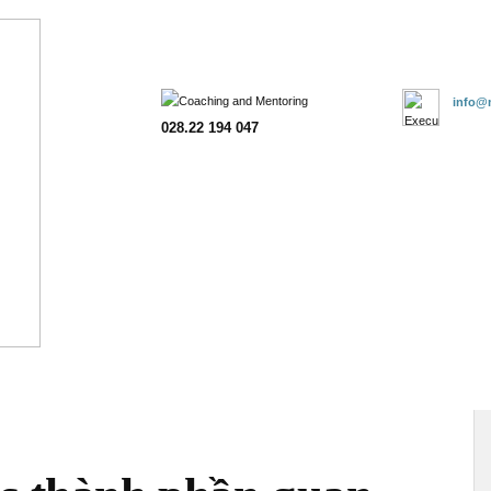
Trang chủ
Giới thiệu
Đào tạo
Tư vấn
Khách hàng
Đăn
info@m
028.22 194 047