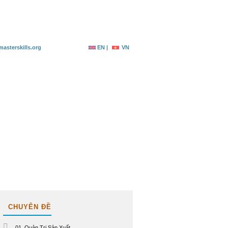
g ký
Tài nguyên
Liên hệ
asterskills.org
EN |
VN
CHUYÊN ĐỀ
01. Quản Trị Sản Xuất