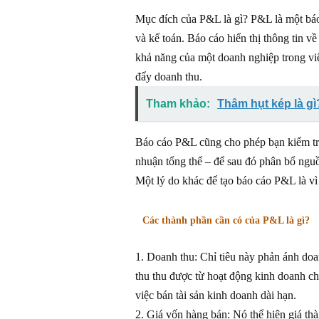
Mục đích của P&L là gì? P&L là một báo
và kế toán. Báo cáo hiển thị thông tin về
khả năng của một doanh nghiệp trong việ
đẩy doanh thu.
Tham khảo:
Thâm hụt kép là gì
Báo cáo P&L cũng cho phép bạn kiểm tra 
nhuận tổng thể – để sau đó phân bổ ngu
Một lý do khác để tạo báo cáo P&L là vì
Các thành phần cần có của P&L là gì?
1. Doanh thu: Chỉ tiêu này phản ánh do
thu thu được từ hoạt động kinh doanh ch
việc bán tài sản kinh doanh dài hạn.
2. Giá vốn hàng bán: Nó thể hiện giá th