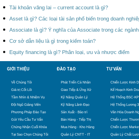
Tài khoản vãng lai – current account là gì?
Asset là gì? Các loại tài sản phổ biến trong doanh nghiệ
Associate là gì? Ý nghĩa của Associate trong các ngàn
Cơ sở dẫn liệu là gì trong kiểm toán?
Equity financing là gì? Phân loại, ưu và nhược điểm
GIỚI THIỆU
ĐÀO TẠO
TƯ VẤN
Về Chúng Tôi
Phát Triển Cá Nhân
Chiến Lược Kinh 
Giá trị Cốt Lõi
Giao Tiếp & Ứng Xử
Kế Hoạch Kinh Do
Tầm Nhìn & Nhiệm Vụ
Kỹ Năng Quản Lý
Hệ Thống BSC-KP
Đội Ngũ Giảng Viên
Kỹ Năng Lãnh Đạo
Hệ Thống Lương 
Phương Pháp Đào Tạo
Sản Xuất - Bảo trì
Văn Hóa Doanh Ng
Gửi Yêu Cầu Tư Vấn
Bán Hàng - Tiếp Thị
Chiến Lược Thươn
Chứng Nhận Cuối Khóa
Mua Hàng - Kho Hàng
Chiến Lược Market
Tại Sao Chọn Chúng Tôi
Quản Lý CNTT - IT
Quản Lý Chất Lượ