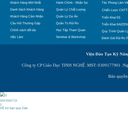
Khách Hàng Mới Nhất
Hành Chính - Nhân Sự
Tác Phong Làm Vi
Danh Sách Khách Hàng
Quản Lý Chất Lượng
Chiến Lược CNTT
Khách Hàng Cảm Nhận
Quản Lý Dự Án
Triển Khai 5S
Câu Hỏi Thường Gặp
Quản Trị Rủi Ro
Triển Khai KAIZEN
Chính sách đối tác
Học Tập Tham Quan
Quy Trình Quản Lý
Việc Làm
Seminar & Workshop
Đánh Giá Rủi Ro I
Viện Đào Tạo Kỹ Nă
Công ty CP Giáo Dục TINH NGHỆ .MST: 0309177901 .Ngày
Bản quyền 
0903966729
1
Hỗ trợ bạn qua Zalo