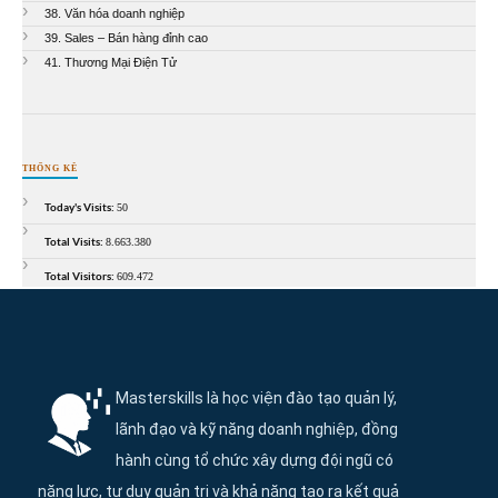
38. Văn hóa doanh nghiệp
39. Sales – Bán hàng đỉnh cao
41. Thương Mại Điện Tử
THỐNG KÊ
Today's Visits:
50
Total Visits:
8.663.380
Total Visitors:
609.472
Thông tin và điều hướng cuối trang Maste
Masterskills là học viện đào tạo quản lý,
lãnh đạo và kỹ năng doanh nghiệp, đồng
hành cùng tổ chức xây dựng đội ngũ có
năng lực, tư duy quản trị và khả năng tạo ra kết quả