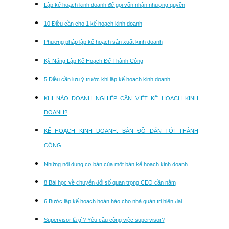
Lập kế hoạch kinh doanh để gọi vốn nhận nhượng quyền
10 Điều cần cho 1 kế hoạch kinh doanh
Phương pháp lập kế hoạch sản xuất kinh doanh
Kỹ Năng Lập Kế Hoạch Để Thành Công
5 Điều cần lưu ý trước khi lập kế hoạch kinh doanh
KHI NÀO DOANH NGHIỆP CẦN VIẾT KẾ HOẠCH KINH
DOANH?
KẾ HOẠCH KINH DOANH: BẢN ĐỒ DẪN TỚI THÀNH
CÔNG
Những nội dung cơ bản của một bản kế hoạch kinh doanh
8 Bài học về chuyển đổi số quan trọng CEO cần nắm
6 Bước lập kế hoạch hoàn hảo cho nhà quản trị hiện đại
Supervisor là gì? Yêu cầu công việc supervisor?