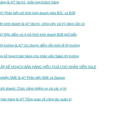
àng là gì? Vai trò, phân loại khách hàng
gì? Phân biệt mô hình kinh doanh giữa B2C và B2B
ên kinh doanh là gì? Vai trò, công việc và kỹ năng cần có
gì? Đặc điểm và 4 mô hình kinh doanh B2B phổ biến
 thị trường là gì? Ưu nhược điểm nền kinh tế thị trường
g kế hoạch bán hàng cho nhân viên Sales thị trường
LẬP KẾ HOẠCH BÁN HÀNG HIỆU QUẢ CHO NHÂN VIÊN SALE
ghiệp SME là gì? Phân biệt SME và Startup
inh doanh: Chức năng nhiệm vụ và các vị trí
ị bán hàng là gì? Tổng quan về công tác quản trị