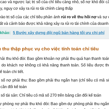
cao và ngược lại; trị số của chỉ tiêu càng nhỏ, số nợ khó đòi
y, nguy cơ xảy ra rủi ro tài chính càng thấp
ào trị số của các chỉ tiêu phản ánh
rủi ro về thu hồi nợ
và sự 
hất và cảnh báo được khả năng xảy ra rủi ro tài chính của doan
khảo:
5 Bước xây dựng đội ngũ bán hàng tối ưu chi phí
u thu thập phục vụ cho việc tính toán chỉ tiêu
ải thu khó đòi: Bao gồm khoản nợ phải thu quá hạn thanh toá
do khách nợ không có khả năng thanh toán. Số liệu được thu 
ế toán chi tiết.
số nợ phải thu: Bao gồm phải thu ngắn hạn (chỉ tiêu có mã số 
cân đối kế toán
số tài sản: Chỉ tiêu có mã số 270 trên bảng cân đối kế toán
 phòng nợ phải thu khó đòi: Bao gồm dự phòng phải thu ngắn 