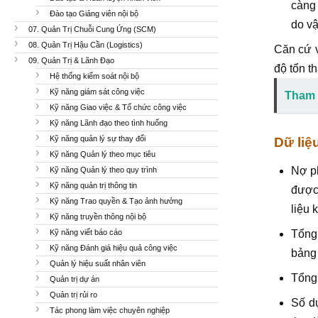
càng 
Đào tạo Giảng viên nội bộ
do vậ
07. Quản Trị Chuỗi Cung Ứng (SCM)
08. Quản Trị Hậu Cần (Logistics)
Căn cứ v
09. Quản Trị & Lãnh Đạo
độ tổn t
Hệ thống kiểm soát nội bộ
Kỹ năng giám sát công việc
Tham 
Kỹ năng Giao việc & Tổ chức công việc
Kỹ năng Lãnh đạo theo tình huống
Kỹ năng quản lý sự thay đổi
Dữ liệ
Kỹ năng Quản lý theo mục tiêu
Nợ ph
Kỹ năng Quản lý theo quy trình
Kỹ năng quản trị thông tin
được 
Kỹ năng Trao quyền & Tạo ảnh hưởng
liệu k
Kỹ năng truyền thông nội bộ
Kỹ năng viết báo cáo
Tổng 
Kỹ năng Đánh giá hiệu quả công việc
bảng 
Quản lý hiệu suất nhân viên
Tổng 
Quản trị dự án
Quản trị rủi ro
Số dự
Tác phong làm việc chuyên nghiệp