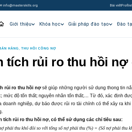
✉ info@masterskills.org
Bài viết
Profile
Giới thiệu
Khóa học
Giải pháp đào tạo
Đào t
 BÁN HÀNG
THU HỒI CÔNG NỢ
,
 tích rủi ro thu hồi n
h rủi ro thu hồi nợ
sẽ giúp những người sử dụng thong tin n
; mức độ tổn thất; nguyên nhân tổn thất;… Từ đó, xác định đượ
 doanh nghiệp, dự báo được rủi ro tài chính có thể xảy ra kh
g.
 tích rủi ro thu hồi nợ, có thể sử dụng các chỉ tiêu sau:
nợ phải thu khó đòi so với tổng số nợ phải thu (%) = (Số nợ phải thu k