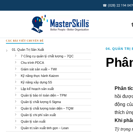
☎ (028) 22 194 047
CÁC BÀI VIẾT CHUYÊN ĐỀ
04. QUẢN TRỊ
01. Quản Trị Sản Xuất
7 Công cụ quản lý chất lượng – 7QC
Phân
Chu trình PDCA
Giám sát sản xuất – TWI
Kỹ năng thực hành Kaizen
Kỹ năng xây dựng 5S
Phân tíc
Lập kế hoạch sản xuất
Quản lý bảo trì toàn diện – TPM
hồi được
Quản lý chất lượng 6 Sigma
động của
Quản lý chất lượng toàn diện – TQM
thích ứn
Quản lý chi phí sản xuất
Khi phân
Quản lý sản xuất
Quản trị sản xuất tinh gọn – Lean
Tỷ trọng 