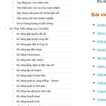
thu d
Tạo động lực cho nhân viên
Tinh thần làm chủ và chịu trách nhiệm
Xây dựng mối quan hệ nội bộ gắn kết
Bài v
Xây dựng văn hóa doanh nghiệp
Xử lý khủng hoảng truyền thông
Doanh t
10. Phát Triển Năng Lực Cá Nhân
Tâm lý 
Kỹ năng giải quyết vấn đề
Kỹ năng giải quyết xung đột
CRM là 
Kỹ năng giao tiếp & Ứng xử
Kỹ năng gọi điện thoại
Lập kế 
Kỹ Năng Hourensou
Bán hàn
Kỹ năng làm việc nhóm
Kỹ năng lắng nghe & Đặt câu hỏi
5 Bước 
Kỹ năng lập kế hoạch
Thấu hi
Kỹ năng quản lý bản thân
Kỹ năng quản lý căng thẳng – Stress
Chiến l
Kỹ năng quản lý thời gian
Kỹ năng tạo động lực làm việc
3 Giai 
Kỹ năng thuyết phục
Trưởng 
Kỹ năng thuyết trình