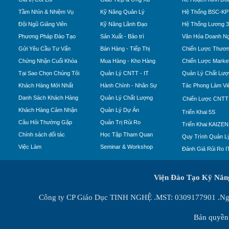
Tầm Nhìn & Nhiệm Vụ
Kỹ Năng Quản Lý
Hệ Thống BSC-KP
Đội Ngũ Giảng Viên
Kỹ Năng Lãnh Đạo
Hệ Thống Lương 
Phương Pháp Đào Tạo
Sản Xuất - Bảo trì
Văn Hóa Doanh Ng
Gửi Yêu Cầu Tư Vấn
Bán Hàng - Tiếp Thị
Chiến Lược Thươn
Chứng Nhận Cuối Khóa
Mua Hàng - Kho Hàng
Chiến Lược Market
Tại Sao Chọn Chúng Tôi
Quản Lý CNTT - IT
Quản Lý Chất Lượ
Khách Hàng Mới Nhất
Hành Chính - Nhân Sự
Tác Phong Làm Vi
Danh Sách Khách Hàng
Quản Lý Chất Lượng
Chiến Lược CNTT
Khách Hàng Cảm Nhận
Quản Lý Dự Án
Triển Khai 5S
Câu Hỏi Thường Gặp
Quản Trị Rủi Ro
Triển Khai KAIZEN
Chính sách đối tác
Học Tập Tham Quan
Quy Trình Quản Lý
Việc Làm
Seminar & Workshop
Đánh Giá Rủi Ro I
Viện Đào Tạo Kỹ Nă
Công ty CP Giáo Dục TINH NGHỆ .MST: 0309177901 .Ngày
Bản quyền 