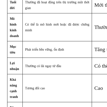
Tuổi
Thường đã hoạt động trên thị trường một thời
Mới t
đời
gian
Mô
hình
Có thể là mô hình mới hoặc đã được chứng
Thườn
kinh
minh
doanh
Mục
Tăng 
Phát triển bền vững, ổn định
tiêu
Lợi
Có th
Thường có lãi ngay từ đầu
nhuận
Khả
năng
Cao
Tương đối cao
cạnh
tranh