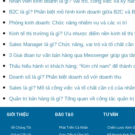
Nhân viên kinh doanh là gì? Vai trò, công việc và kỹ nă
B2C là gì? Phân biệt mô hình kinh doanh giữa B2C và 
Phòng kinh doanh: Chức năng nhiệm vụ và các vị trí
Kinh tế thị trường là gì? Ưu nhược điểm nền kinh tế thị
Sales Manager là gì? Chức năng, vai trò và tố chất cần
3 Giai đoạn tư vấn bán hàng qua Messenger giúp gia t
Thấu hiểu hành vi khách hàng: “Kim chỉ nam” để thành 
Doanh số là gì? Phân biệt doanh số với doanh thu
Sales là gì? Mô tả công việc và tố chất cần có của nhân
Quản trị bán hàng là gì? Tổng quan về công tác quản trị
GIỚI THIỆU
ĐÀO TẠO
TƯ VẤN
Về Chúng Tôi
Phát Triển Cá Nhân
Chiến Lược Kinh 
Giá trị Cốt Lõi
Giao Tiếp & Ứng Xử
Kế Hoạch Kinh Do