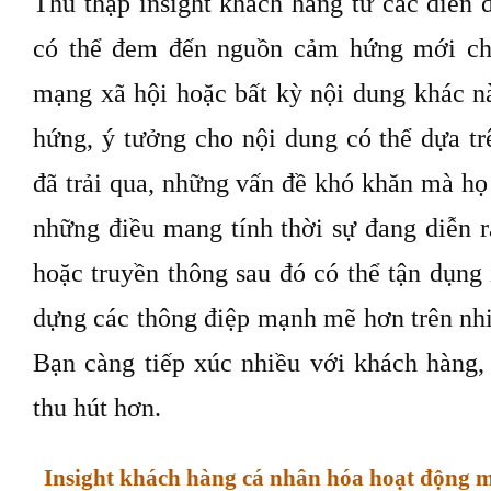
lượng truy cập và lượt tìm kiếm.
Lấy ý tưởng cho nội dung bài đăng trên blo
xã hội, … Insight khách hàng có thể giúp b
chưa đến được với khách hàng của mình v
cho các nội dung mới.
Tham khảo:
ASOS đã đem đến trả
thú vị như nào?
Thu thập insight khách hàng từ các diễn 
có thể đem đến nguồn cảm hứng mới cho
mạng xã hội hoặc bất kỳ nội dung khác 
hứng, ý tưởng cho nội dung có thể dựa t