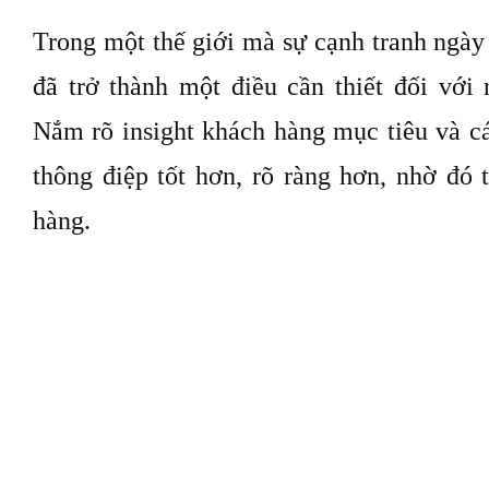
đã trải qua, những vấn đề khó khăn mà họ
những điều mang tính thời sự đang diễn r
hoặc truyền thông sau đó có thể tận dụng
dựng các thông điệp mạnh mẽ hơn trên nhi
Bạn càng tiếp xúc nhiều với khách hàng,
thu hút hơn.
Insight khách hàng cá nhân hóa hoạt động 
Trong một thế giới mà sự cạnh tranh ngày
đã trở thành một điều cần thiết đối với 
Nắm rõ insight khách hàng mục tiêu và cá