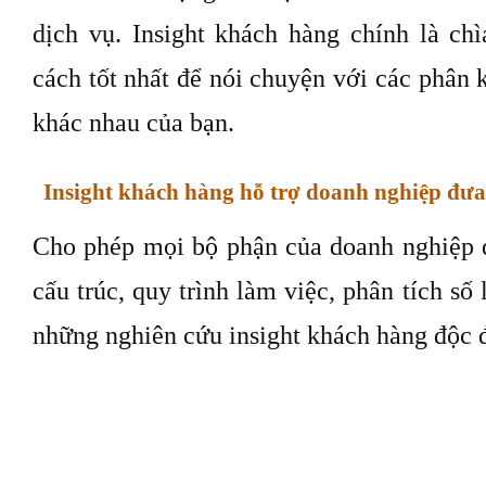
Insight khách hàng đã và đang hỗ trợ doa
chiến dịch market
Insight khách hàng có thể giúp doanh ngh
mọi người mua một số sản phẩm nhiều hơ
điều gì đã thúc đẩy hành động đó của kh
vài ví dụ về insight khách hàng trong ho
thương hiệu:
Chiến dịch biển quảng cáo của Spotify sử dụ
để tạo ra những câu chuyện độc đáo làm nổi
Netflix sử dụng các thuật toán dựa trên 
xuất loại nội dung phù hợp cho người xem