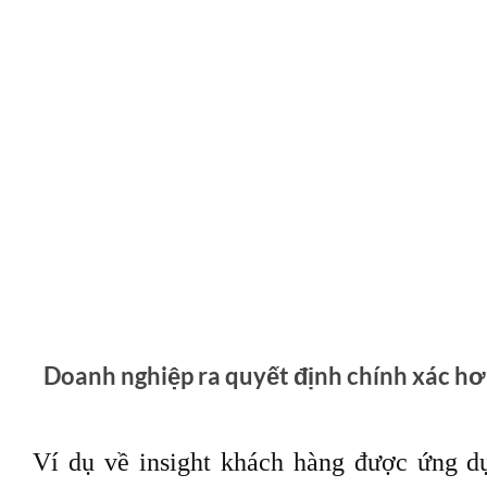
Shopee sử dụng thuật toán, lịch sử mua hà
xuất các sản phẩm khách hàng có khả năng 
Cho dù đó là với thuật toán, dữ liệu nội 
trong và bên ngoài, insight khách hàng gi
hơn về đối tượng của họ và cá nhân hóa h
dịch vụ. Insight khách hàng chính là ch
cách tốt nhất để nói chuyện với các phân
khác nhau của bạn.
Insight khách hàng hỗ trợ doanh nghiệp đưa
Cho phép mọi bộ phận của doanh nghiệp đ