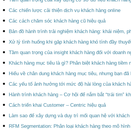
hơn về nhu cầu khách hàng. Từ đó, doa
những quyết định kinh doanh chính xác hơ
Insight khách hàng là điều cần thiết để
khách hàng của bạn. Mặc dù ứng dụng in
động kinh doanh là một nhiệm vụ lớn v
nghiên cứu, thu thập dữ liệu. Tuy nhiên,
để cải thiện doanh nghiệp và là một cơ hội
và bền vững. Có nhiều cách để sử dụng 
thúc đẩy lợi nhuận. Vì vậy, bạn nên ng
thức ứng dụng phù hợp nhất với công ty c
Có thể bạn quan tâm: