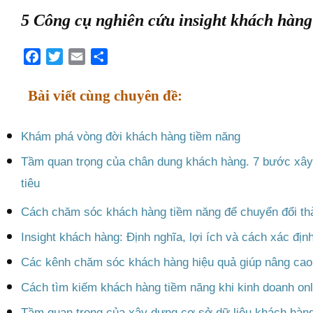
đang hoạt động tốt, những bộ phận cần cải 
môn nhân viên cần bổ sung, các dịch vụ m
ra mắt, …
Tham khảo:
Chinh phục 6 nhóm k
(Phần 1)
Sức mạnh của hệ thống thông tin insigh
bản chất tự củng cố: Khách hàng nhận đượ
và dịch vụ sẽ càng tin tưởng công ty của b
nhiều khả năng cởi mở và tương tác hơn. 
mạnh mẽ, doanh nghiệp càng có nhiều insi