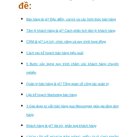
đề:
Bán hàng là gì? Đặc điểm, vai trò và các hình thức bán hàng
Tâm lý khách hàng là gì? Cách phân tích tâm lý khách hàng
CRM là gì? Lợi ích, chức năng và quy trình hoạt động
Cách tạo kế hoạch bán hàng hiệu quả!
5 Bước xây dựng quy trình chăm sóc khách hàng chuyên
nghiệp
Quản trị bán hàng là gì? Tổng quan về công tác quản trị
Lập kế hoạch Marketing bán hàng
3 Giai đoạn tư vấn bán hàng qua Messenger giúp gia tăng đơn
hàng
Khách hàng là gì? Vai trò, phân loại khách hàng
CÁCH LẬP KẾ HOẠCH BÁN HÀNG HIỆU QUẢ CHO NHÂN