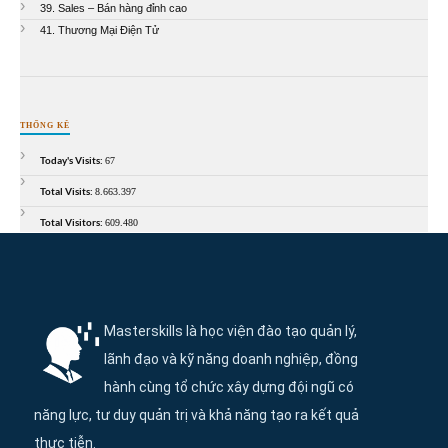
39. Sales – Bán hàng đỉnh cao
41. Thương Mại Điện Tử
THỐNG KÊ
Today's Visits:
67
Total Visits:
8.663.397
Total Visitors:
609.480
Thông tin và điều hướng cuối trang Maste
Masterskills là học viện đào tạo quản lý,
lãnh đạo và kỹ năng doanh nghiệp, đồng
hành cùng tổ chức xây dựng đội ngũ có
năng lực, tư duy quản trị và khả năng tạo ra kết quả
thực tiễn.