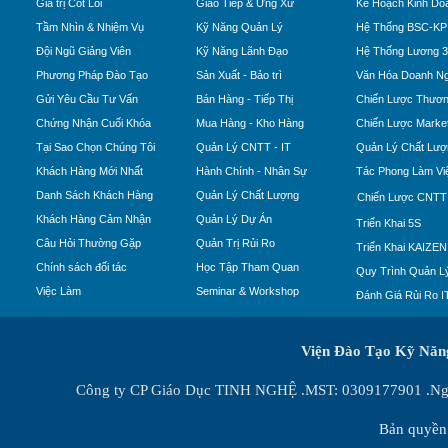
Giá trị Cốt Lõi
Giao Tiếp & Ứng Xử
Kế Hoạch Kinh Do
Tầm Nhìn & Nhiệm Vụ
Kỹ Năng Quản Lý
Hệ Thống BSC-KP
Đội Ngũ Giảng Viên
Kỹ Năng Lãnh Đạo
Hệ Thống Lương 
Phương Pháp Đào Tạo
Sản Xuất - Bảo trì
Văn Hóa Doanh Ng
Gửi Yêu Cầu Tư Vấn
Bán Hàng - Tiếp Thị
Chiến Lược Thươn
Chứng Nhận Cuối Khóa
Mua Hàng - Kho Hàng
Chiến Lược Market
Tại Sao Chọn Chúng Tôi
Quản Lý CNTT - IT
Quản Lý Chất Lượ
Khách Hàng Mới Nhất
Hành Chính - Nhân Sự
Tác Phong Làm Vi
Danh Sách Khách Hàng
Quản Lý Chất Lượng
Chiến Lược CNTT
Khách Hàng Cảm Nhận
Quản Lý Dự Án
Triển Khai 5S
Câu Hỏi Thường Gặp
Quản Trị Rủi Ro
Triển Khai KAIZEN
Chính sách đối tác
Học Tập Tham Quan
Quy Trình Quản Lý
Việc Làm
Seminar & Workshop
Đánh Giá Rủi Ro I
Viện Đào Tạo Kỹ Nă
Công ty CP Giáo Dục TINH NGHỆ .MST: 0309177901 .Ngày
Bản quyền 