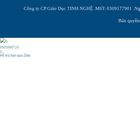
Công ty CP Giáo Dục TINH NGHỆ .MST: 0309177901 .Ngày
Bản quyền 
0903966729
1
Hỗ trợ bạn qua Zalo