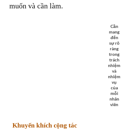
muốn và cần làm.
Cần
mang
đến
sự rõ
ràng
trong
trách
nhiệm
và
nhiệm
vụ
của
mỗi
nhân
viên
Khuyến khích cộng tác