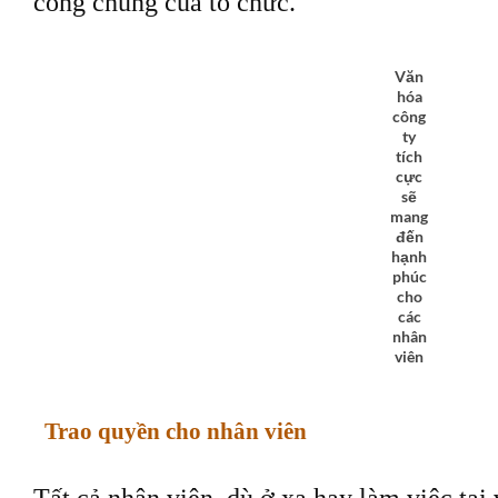
công chung của tổ chức.
Văn
hóa
công
ty
tích
cực
sẽ
mang
đến
hạnh
phúc
cho
các
nhân
viên
Trao quyền cho nhân viên
Tất cả nhân viên, dù ở xa hay làm việc tạ