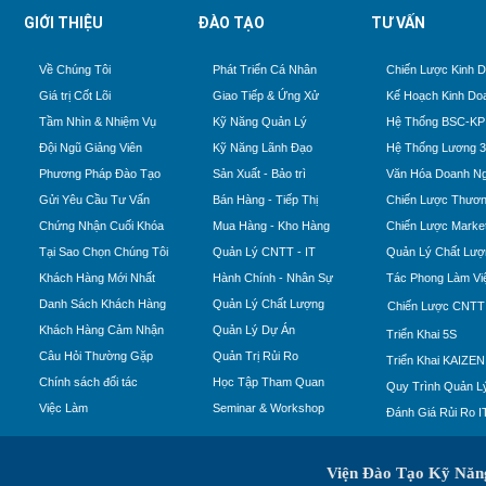
GIỚI THIỆU
ĐÀO TẠO
TƯ VẤN
Về Chúng Tôi
Phát Triển Cá Nhân
Chiến Lược Kinh 
Giá trị Cốt Lõi
Giao Tiếp & Ứng Xử
Kế Hoạch Kinh Do
Tầm Nhìn & Nhiệm Vụ
Kỹ Năng Quản Lý
Hệ Thống BSC-KP
Đội Ngũ Giảng Viên
Kỹ Năng Lãnh Đạo
Hệ Thống Lương 
Phương Pháp Đào Tạo
Sản Xuất - Bảo trì
Văn Hóa Doanh Ng
Gửi Yêu Cầu Tư Vấn
Bán Hàng - Tiếp Thị
Chiến Lược Thươn
Chứng Nhận Cuối Khóa
Mua Hàng - Kho Hàng
Chiến Lược Market
Tại Sao Chọn Chúng Tôi
Quản Lý CNTT - IT
Quản Lý Chất Lượ
Khách Hàng Mới Nhất
Hành Chính - Nhân Sự
Tác Phong Làm Vi
Danh Sách Khách Hàng
Quản Lý Chất Lượng
Chiến Lược CNTT
Khách Hàng Cảm Nhận
Quản Lý Dự Án
Triển Khai 5S
Câu Hỏi Thường Gặp
Quản Trị Rủi Ro
Triển Khai KAIZEN
Chính sách đối tác
Học Tập Tham Quan
Quy Trình Quản Lý
Việc Làm
Seminar & Workshop
Đánh Giá Rủi Ro I
Viện Đào Tạo Kỹ Nă