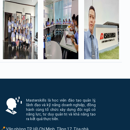
Thông tin và điều hướng cuối trang Masterskill
Masterskills là học viện đào tạo quản lý,
lãnh đạo và kỹ năng doanh nghiệp, đồng
hành cùng tổ chức xây dựng đội ngũ có
năng lực, tư duy quản trị và khả năng tạo
ra kết quả thực tiễn.
📍
Văn phòng TP. Hồ Chí Minh. Tầng 17, Tòa nhà