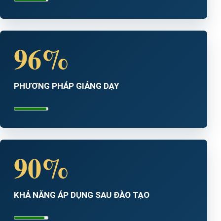
96%
PHƯƠNG PHÁP GIẢNG DẠY
90%
KHẢ NĂNG ÁP DỤNG SAU ĐÀO TẠO