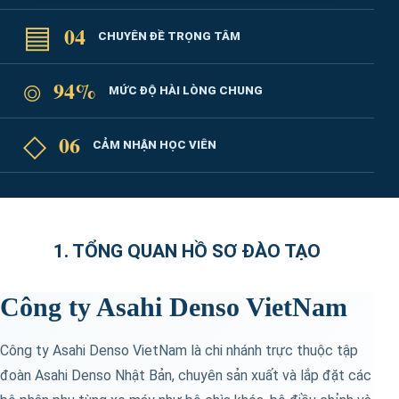
▤
04
CHUYÊN ĐỀ TRỌNG TÂM
⌾
94%
MỨC ĐỘ HÀI LÒNG CHUNG
◇
06
CẢM NHẬN HỌC VIÊN
1. TỔNG QUAN HỒ SƠ ĐÀO TẠO
Công ty Asahi Denso VietNam
Công ty Asahi Denso VietNam là chi nhánh trực thuộc tập
đoàn Asahi Denso Nhật Bản, chuyên sản xuất và lắp đặt các