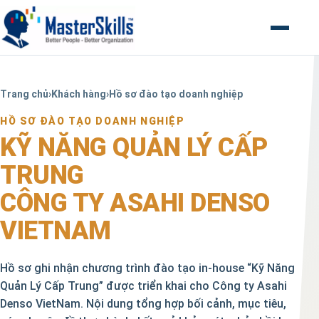
Mở menu
Trang chủ
›
Khách hàng
›
Hồ sơ đào tạo doanh nghiệp
HỒ SƠ ĐÀO TẠO DOANH NGHIỆP
KỸ NĂNG QUẢN LÝ CẤP
TRUNG
CÔNG TY ASAHI DENSO
VIETNAM
Hồ sơ ghi nhận chương trình đào tạo in-house “Kỹ Năng
Quản Lý Cấp Trung” được triển khai cho Công ty Asahi
Denso VietNam. Nội dung tổng hợp bối cảnh, mục tiêu,