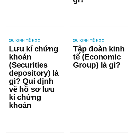
20. KINH TẾ HỌC
20. KINH TẾ HỌC
Lưu kí chứng
Tập đoàn kinh
khoán
tế (Economic
(Securities
Group) là gì?
depository) là
gì? Qui định
về hồ sơ lưu
kí chứng
khoán