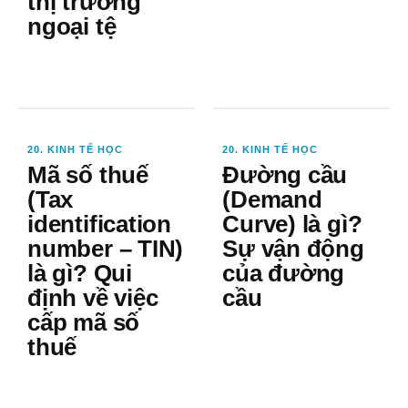
thị trường
ngoại tệ
20. KINH TẾ HỌC
20. KINH TẾ HỌC
Mã số thuế
Đường cầu
(Tax
(Demand
identification
Curve) là gì?
number – TIN)
Sự vận động
là gì? Qui
của đường
định về việc
cầu
cấp mã số
thuế