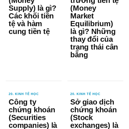
(Money
trường tiền tệ
Supply) là gì?
(Money
Các khối tiền
Market
tệ và hàm
Equilibrium)
cung tiền tệ
là gì? Những
thay đổi của
trạng thái cân
bằng
20. KINH TẾ HỌC
20. KINH TẾ HỌC
Công ty
Sở giao dịch
chứng khoán
chứng khoán
(Securities
(Stock
companies) là
exchanges) là