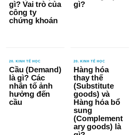
gì? Vai trò của
gì?
công ty
chứng khoán
20. KINH TẾ HỌC
20. KINH TẾ HỌC
Cầu (Demand)
Hàng hóa
là gì? Các
thay thế
nhân tố ảnh
(Substitute
hưởng đến
goods) và
cầu
Hàng hóa bổ
sung
(Complement
ary goods) là
gì?