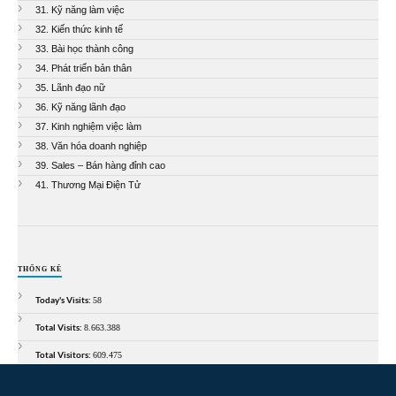
31. Kỹ năng làm việc
32. Kiến thức kinh tế
33. Bài học thành công
34. Phát triển bản thân
35. Lãnh đạo nữ
36. Kỹ năng lãnh đạo
37. Kinh nghiệm việc làm
38. Văn hóa doanh nghiệp
39. Sales – Bán hàng đỉnh cao
41. Thương Mại Điện Tử
THỐNG KÊ
Today's Visits:
58
Total Visits:
8.663.388
Total Visitors:
609.475