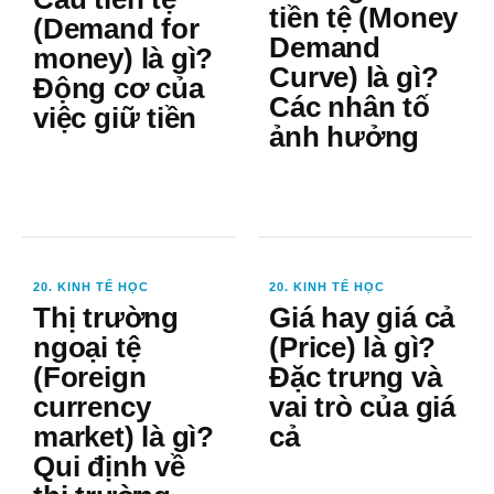
tiền tệ (Money
(Demand for
Demand
money) là gì?
Curve) là gì?
Động cơ của
Các nhân tố
việc giữ tiền
ảnh hưởng
20. KINH TẾ HỌC
20. KINH TẾ HỌC
Thị trường
Giá hay giá cả
ngoại tệ
(Price) là gì?
(Foreign
Đặc trưng và
currency
vai trò của giá
market) là gì?
cả
Qui định về