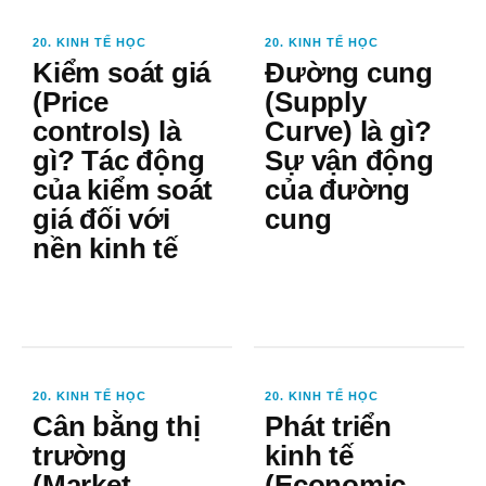
20. KINH TẾ HỌC
20. KINH TẾ HỌC
Kiểm soát giá
Đường cung
(Price
(Supply
controls) là
Curve) là gì?
gì? Tác động
Sự vận động
của kiểm soát
của đường
giá đối với
cung
nền kinh tế
20. KINH TẾ HỌC
20. KINH TẾ HỌC
Cân bằng thị
Phát triển
trường
kinh tế
(Market
(Economic